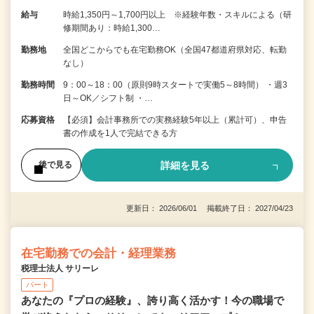
給与
時給1,350円～1,700円以上 ※経験年数・スキルによる（研
修期間あり：時給1,300…
勤務地
全国どこからでも在宅勤務OK（全国47都道府県対応、転勤
なし）
勤務時間
9：00～18：00（原則9時スタートで実働5～8時間） ・週3
日～OK／シフト制 ・…
応募資格
【必須】会計事務所での実務経験5年以上（累計可）、申告
書の作成を1人で完結できる方
詳細を見る
後で見る
更新日： 2026/06/01 掲載終了日： 2027/04/23
在宅勤務での会計・経理業務
税理士法人 サリーレ
パート
あなたの『プロの経験』、誇り高く活かす！今の職場で