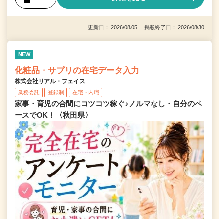
更新日： 2026/08/05 掲載終了日： 2026/08/30
NEW
化粧品・サプリの在宅データ入力
株式会社リアル・フェイス
業務委託
登録制
在宅・内職
家事・育児の合間にコツコツ稼ぐ♪ノルマなし・自分のペ
ースでOK！〈秋田県〉