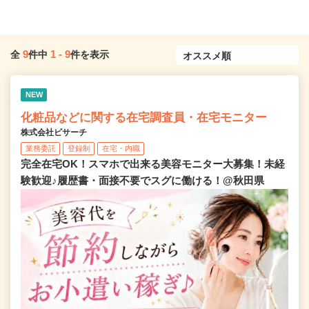
9
1
-
9
全
件中
件を表示
NEW
化粧品などに関する在宅調査員・在宅モニター
株式会社ビサーチ
業務委託
登録制
在宅・内職
完全在宅OK！スマホで出来る美容モニター大募集！未経
験歓迎♪履歴書・面接不要でスグに働ける！@秋田県