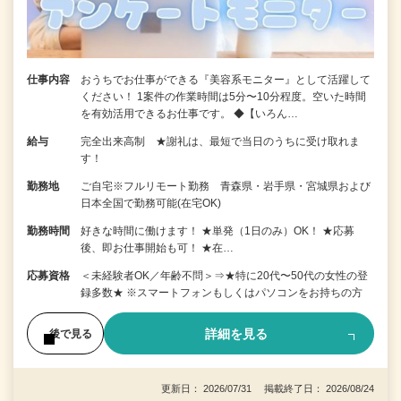
仕事内容
おうちでお仕事ができる『美容系モニター』として活躍して
ください！ 1案件の作業時間は5分〜10分程度。空いた時間
を有効活用できるお仕事です。 ◆【いろん…
給与
完全出来高制 ★謝礼は、最短で当日のうちに受け取れま
す！
勤務地
ご自宅※フルリモート勤務 青森県・岩手県・宮城県および
日本全国で勤務可能(在宅OK)
勤務時間
好きな時間に働けます！ ★単発（1日のみ）OK！ ★応募
後、即お仕事開始も可！ ★在…
応募資格
＜未経験者OK／年齢不問＞⇒★特に20代〜50代の女性の登
録多数★ ※スマートフォンもしくはパソコンをお持ちの方
詳細を見る
後で見る
更新日： 2026/07/31 掲載終了日： 2026/08/24