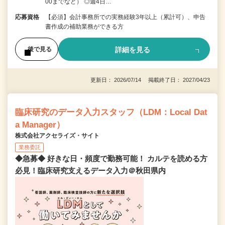
00までなど） ◎週4日…
応募資格
【必須】会計事務所での実務経験3年以上（累計可）、申告
書作成の補助業務ができる方
詳細を見る
後で見る
更新日： 2026/07/14 掲載終了日： 2027/04/23
臨床研究のデータ入力スタッフ（LDM：Local Dat
a Manager）
株式会社アクセライズ・サイト
業務委託
◆急募◆ 好きな日・頻度で勤務可能！ カルテを読める方
必見！臨床研究支えるデータ入力＠秋田県内