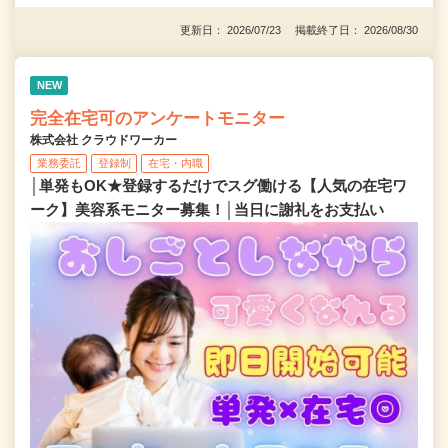
更新日： 2026/07/23 掲載終了日： 2026/08/30
NEW
完全在宅可のアンケートモニター
株式会社 クラウドワーカー
業務委託
登録制
在宅・内職
│単発もOK★登録するだけでスグ働ける【人気の在宅ワ
ーク】美容系モニター募集！│当日に謝礼をお支払い