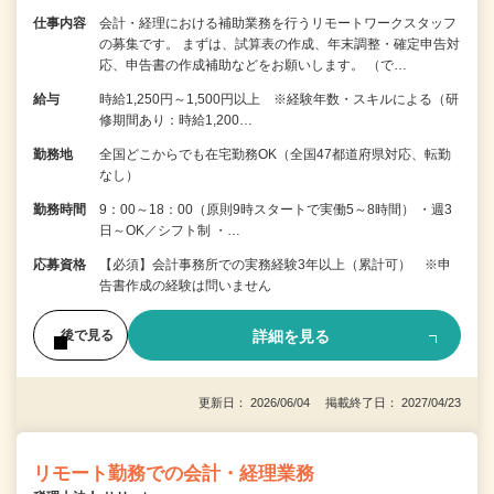
仕事内容
会計・経理における補助業務を行うリモートワークスタッフ
の募集です。 まずは、試算表の作成、年末調整・確定申告対
応、申告書の作成補助などをお願いします。 （で…
給与
時給1,250円～1,500円以上 ※経験年数・スキルによる（研
修期間あり：時給1,200…
勤務地
全国どこからでも在宅勤務OK（全国47都道府県対応、転勤
なし）
勤務時間
9：00～18：00（原則9時スタートで実働5～8時間） ・週3
日～OK／シフト制 ・…
応募資格
【必須】会計事務所での実務経験3年以上（累計可） ※申
告書作成の経験は問いません
詳細を見る
後で見る
更新日： 2026/06/04 掲載終了日： 2027/04/23
リモート勤務での会計・経理業務