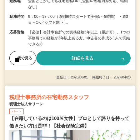
勤務地
全国どこからでも在宅勤務OK（全国47都道府県対応、転勤
なし）
勤務時間
9：00～18：00（原則9時スタートで実働5～8時間） ・週3
日～OK／シフト制 ・…
応募資格
【必須】会計事務所での実務経験5年以上（累計可）、1つの
事務所での経験が3年以上ある方、申告書の作成を1人で完結
できる方
詳細を見る
後で見る
更新日： 2026/06/01 掲載終了日： 2027/04/23
税理士事務所の在宅勤務スタッフ
税理士法人サリーレ
パート
【在籍しているのは100％女性】プロとして誇りを持って
働きたい方は是非！【社会保険完備】