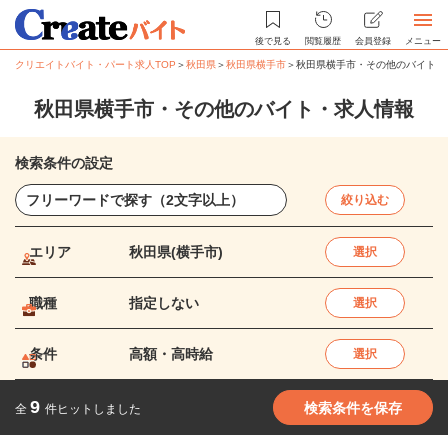
後で見る
閲覧履歴
会員登録
メニュー
クリエイトバイト・パート求人TOP
＞
秋田県
＞
秋田県横手市
＞
秋田県横手市・その他のバイト・
秋田県横手市・その他のバイト・求人情報
検索条件の設定
絞り込む
エリア
秋田県(横手市)
選択
職種
指定しない
選択
条件
高額・高時給
選択
9
検索条件を保存
全
件ヒットしました