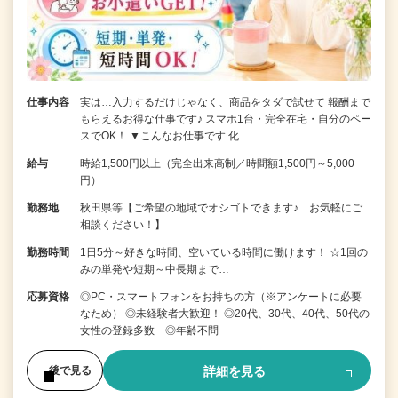
仕事内容
実は…入力するだけじゃなく、商品をタダで試せて 報酬まで
もらえるお得な仕事です♪ スマホ1台・完全在宅・自分のペー
スでOK！ ▼こんなお仕事です 化…
給与
時給1,500円以上（完全出来高制／時間額1,500円～5,000
円）
勤務地
秋田県等【ご希望の地域でオシゴトできます♪ お気軽にご
相談ください！】
勤務時間
1日5分～好きな時間、空いている時間に働けます！ ☆1回の
みの単発や短期～中長期まで…
応募資格
◎PC・スマートフォンをお持ちの方（※アンケートに必要
なため） ◎未経験者大歓迎！ ◎20代、30代、40代、50代の
女性の登録多数 ◎年齢不問
詳細を見る
後で見る