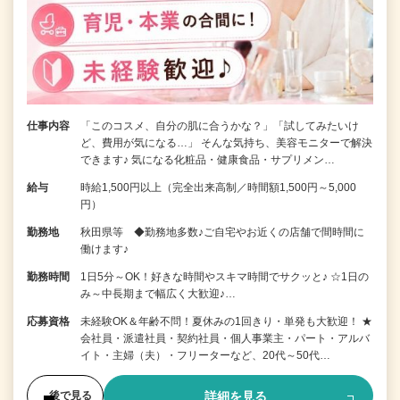
仕事内容
「このコスメ、自分の肌に合うかな？」「試してみたいけ
ど、費用が気になる…」 そんな気持ち、美容モニターで解決
できます♪ 気になる化粧品・健康食品・サプリメン…
給与
時給1,500円以上（完全出来高制／時間額1,500円～5,000
円）
勤務地
秋田県等 ◆勤務地多数♪ご自宅やお近くの店舗で間時間に
働けます♪
勤務時間
1日5分～OK！好きな時間やスキマ時間でサクッと♪ ☆1日の
み～中長期まで幅広く大歓迎♪…
応募資格
未経験OK＆年齢不問！夏休みの1回きり・単発も大歓迎！ ★
会社員・派遣社員・契約社員・個人事業主・パート・アルバ
イト・主婦（夫）・フリーターなど、20代～50代…
詳細を見る
後で見る