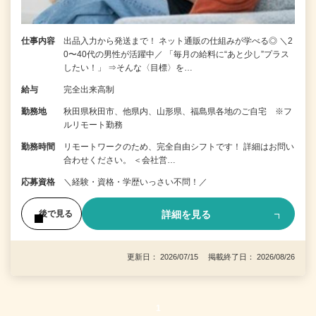
仕事内容
出品入力から発送まで！ ネット通販の仕組みが学べる◎ ＼2
0〜40代の男性が活躍中／ 「毎月の給料に“あと少し”プラス
したい！」 ⇒そんな〈目標〉を…
給与
完全出来高制
勤務地
秋田県秋田市、他県内、山形県、福島県各地のご自宅 ※フ
ルリモート勤務
勤務時間
リモートワークのため、完全自由シフトです！ 詳細はお問い
合わせください。 ＜会社営…
応募資格
＼経験・資格・学歴いっさい不問！／
詳細を見る
後で見る
更新日： 2026/07/15 掲載終了日： 2026/08/26
1