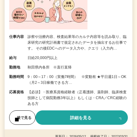
仕事内容
診察や治療内容、検査結果等のカルテ内容等を読み取り、臨
床研究の研究計画書で規定されたデータを抽出するお仕事で
す。 その後EDCへのデータ入力や、クエリ（入力内…
給与
日給20,000円以上
勤務地
秋田県内各所 ※直行直帰
勤務時間
9：00～17：00（実働7時間） ※変動有 ★平日週1日～OK
（月2～3日稼働できる方…
応募資格
【必須】・医療系資格経験者（正看護師、薬剤師、臨床検査
技師として病院勤務3年以上）もしくは・CRA／CRC経験の
ある方
詳細を見る
後で見る
更新日： 2026/05/12 掲載終了日： 2027/03/31