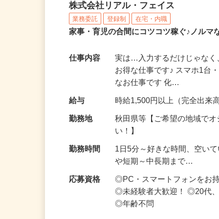
化粧品・サプリの在宅デ
株式会社リアル・フェイス
業務委託
登録制
在宅・内職
家事・育児の合間にコツコツ稼ぐ♪ノルマ
仕事内容
実は…入力するだけじゃなく
お得な仕事です♪ スマホ1台
なお仕事です 化…
給与
時給1,500円以上（完全出来高
勤務地
秋田県等【ご希望の地域でオ
い！】
勤務時間
1日5分～好きな時間、空い
や短期～中長期まで…
応募資格
◎PC・スマートフォンをお
◎未経験者大歓迎！ ◎20代