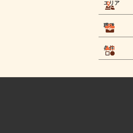
エリア
職種
条件