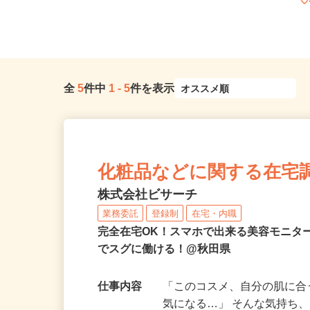
全
5
件中
1
-
5
件を表示
化粧品などに関する在宅
株式会社ビサーチ
業務委託
登録制
在宅・内職
完全在宅OK！スマホで出来る美容モニタ
でスグに働ける！@秋田県
仕事内容
「このコスメ、自分の肌に