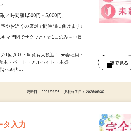
、美容モニターで解決できます♪ 気になる
メン…
制／時間額1,500円～5,000円）
自宅やお近くの店舗で間時間に働けます♪
スキマ時間でサクッと♪ ☆1日のみ～中長
みの1回きり・単発も大歓迎！ ★会社員・
事業主・パート・アルバイト・主婦
後で見
代～50代…
更新日： 2026/08/05 掲載終了日： 2026/08/30