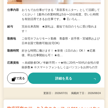
仕事内容
おうちでお仕事ができる『美容系モニター』として活躍して
ください！ 1案件の作業時間は5分〜10分程度。空いた時間
を有効活用できるお仕事です。 ◆【いろん…
給与
完全出来高制 ★謝礼は、最短で当日のうちに受け取れま
す！
勤務地
ご自宅※フルリモート勤務 青森県・岩手県・宮城県および
日本全国で勤務可能(在宅OK)
勤務時間
好きな時間に働けます！ ★単発（1日のみ）OK！ ★応募
後、即お仕事開始も可！ ★在…
応募資格
＜未経験者OK／年齢不問＞⇒★特に20代〜50代の女性の登
録多数★ ※スマートフォンもしくはパソコンをお持ちの方
詳細を見る
後で見る
更新日： 2026/07/31 掲載終了日： 2026/08/24