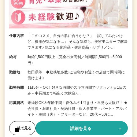
仕事内容
「このコスメ、自分の肌に合うかな？」「試してみたいけ
ど、費用が気になる…」 そんな気持ち、美容モニターで解決
できます♪ 気になる化粧品・健康食品・サプリメン…
給与
時給1,500円以上（完全出来高制／時間額1,500円～5,000
円）
勤務地
秋田県等 ◆勤務地多数♪ご自宅やお近くの店舗で間時間に
働けます♪
勤務時間
1日5分～OK！好きな時間やスキマ時間でサクッと♪ ☆1日の
み～中長期まで幅広く大歓迎♪…
応募資格
未経験OK＆年齢不問！夏休みの1回きり・単発も大歓迎！ ★
会社員・派遣社員・契約社員・個人事業主・パート・アルバ
イト・主婦（夫）・フリーターなど、20代～50代…
詳細を見る
後で見る