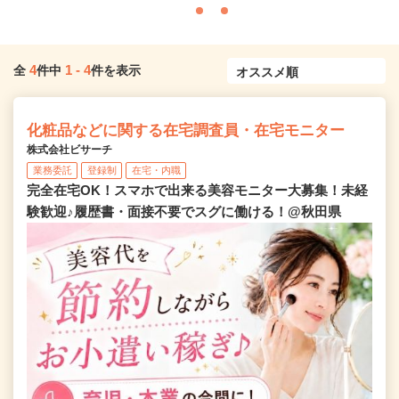
4
1
-
4
全
件中
件を表示
化粧品などに関する在宅調査員・在宅モニター
株式会社ビサーチ
業務委託
登録制
在宅・内職
完全在宅OK！スマホで出来る美容モニター大募集！未経
験歓迎♪履歴書・面接不要でスグに働ける！@秋田県