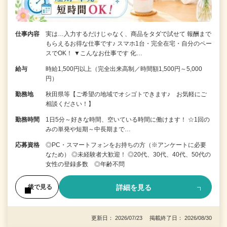
仕事内容
実は…入力するだけじゃなく、商品をタダで試せて 報酬まで
もらえるお得な仕事です♪ スマホ1台・完全在宅・自分のペー
スでOK！ ▼こんなお仕事です 化…
給与
時給1,500円以上（完全出来高制／時間額1,500円～5,000
円）
勤務地
秋田県等【ご希望の地域でオシゴトできます♪ お気軽にご
相談ください！】
勤務時間
1日5分～好きな時間、空いている時間に働けます！ ☆1回の
みの単発や短期～中長期まで…
応募資格
◎PC・スマートフォンをお持ちの方（※アンケートに必要
なため） ◎未経験者大歓迎！ ◎20代、30代、40代、50代の
女性の登録多数 ◎年齢不問
詳細を見る
後で見る
更新日： 2026/07/23 掲載終了日： 2026/08/30