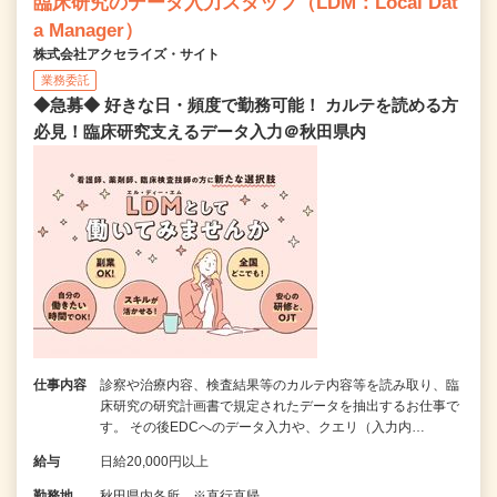
臨床研究のデータ入力スタッフ（LDM：Local Dat
a Manager）
株式会社アクセライズ・サイト
業務委託
◆急募◆ 好きな日・頻度で勤務可能！ カルテを読める方
必見！臨床研究支えるデータ入力＠秋田県内
仕事内容
診察や治療内容、検査結果等のカルテ内容等を読み取り、臨
床研究の研究計画書で規定されたデータを抽出するお仕事で
す。 その後EDCへのデータ入力や、クエリ（入力内…
給与
日給20,000円以上
勤務地
秋田県内各所 ※直行直帰