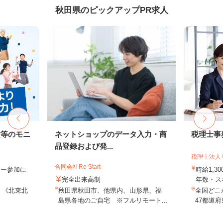
秋田県のピックアップPR求人
験等のモニ
ネットショップのデータ入力・商
税理士事
品登録および発...
税理士法人
合同会社Re Start
ター参加に
時給1,3
完全出来高制
年数・ス
 《北東北
秋田県秋田市、他県内、山形県、福
全国どこ
島県各地のご自宅 ※フルリモート...
47都道