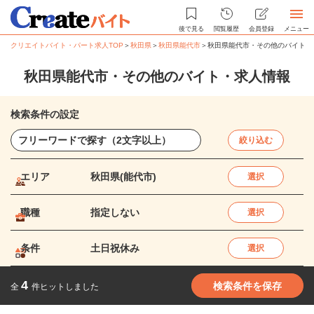
後で見る
閲覧履歴
会員登録
メニュー
クリエイトバイト・パート求人TOP
＞
秋田県
＞
秋田県能代市
＞
秋田県能代市・その他のバイト・
秋田県能代市・その他のバイト・求人情報
検索条件の設定
絞り込む
エリア
秋田県(能代市)
選択
職種
指定しない
選択
条件
土日祝休み
選択
4
検索条件を保存
全
件ヒットしました