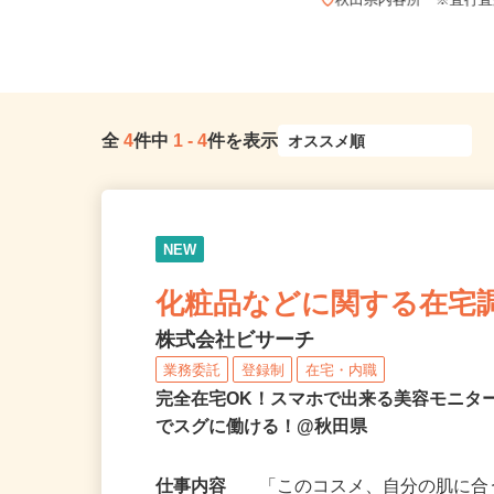
全国どこからでも在宅勤務OK（全国
47都道府県対応、転勤なし）
秋田県内各所 ※直行
全
4
件中
1
-
4
件を表示
NEW
化粧品などに関する在宅
株式会社ビサーチ
業務委託
登録制
在宅・内職
完全在宅OK！スマホで出来る美容モニタ
でスグに働ける！@秋田県