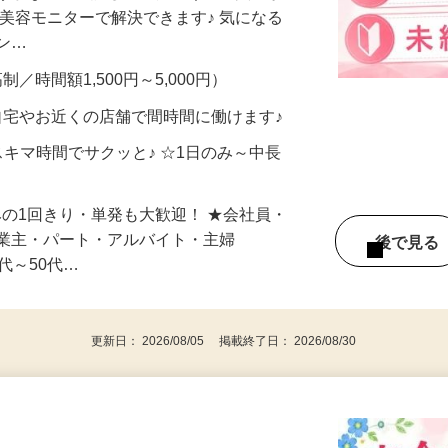
合うかな？」「試してみたいけど、費用が
、美容モニターで解決できます♪ 気になる
メン…
制／時間額1,500円～5,000円）
自宅やお近くの店舗で間時間に働けます♪
スキマ時間でサクッと♪ ☆1日のみ～中長
みの1回きり・単発も大歓迎！ ★会社員・
事業主・パート・アルバイト・主婦
後で見
代～50代…
更新日： 2026/08/05 掲載終了日： 2026/08/30