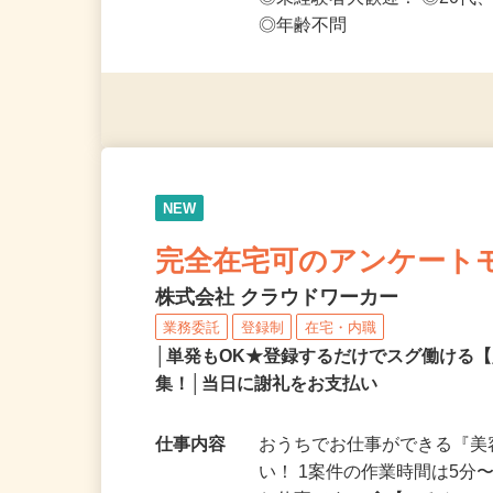
応募資格
◎PC・スマートフォンをお
◎未経験者大歓迎！ ◎20代
◎年齢不問
NEW
完全在宅可のアンケート
株式会社 クラウドワーカー
業務委託
登録制
在宅・内職
│単発もOK★登録するだけでスグ働ける
集！│当日に謝礼をお支払い