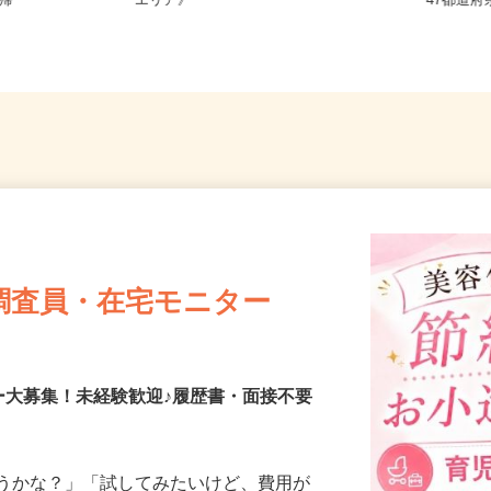
青森県、岩手県、秋田県 《北東北
全国ど
直帰
エリア》
47都
調査員・在宅モニター
ー大募集！未経験歓迎♪履歴書・面接不要