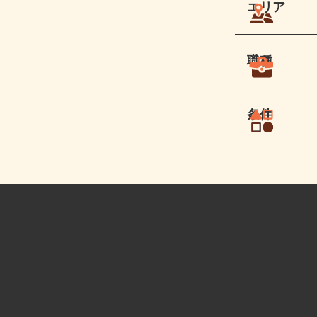
エリア
職種
条件