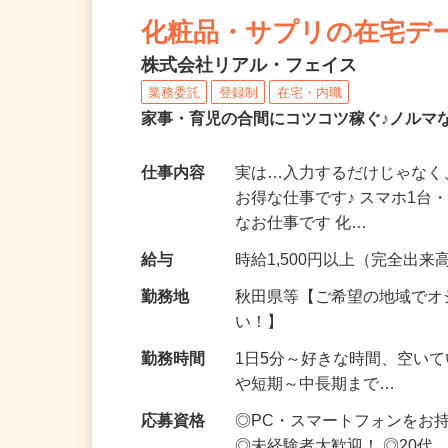
NEW
化粧品・サプリの在宅デ
株式会社リアル・フェイス
業務委託
登録制
在宅・内職
家事・育児の合間にコツコツ稼ぐ♪ノルマ
仕事内容
実は…入力するだけじゃなく
お得な仕事です♪ スマホ1台
なお仕事です 化…
給与
時給1,500円以上（完全出来高
勤務地
秋田県等【ご希望の地域でオ
い！】
勤務時間
1日5分～好きな時間、空い
や短期～中長期まで…