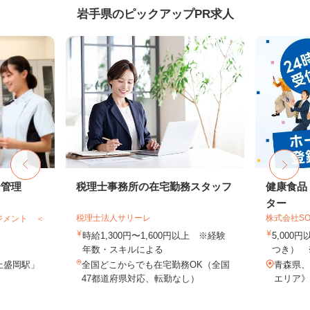
岩手県のピックアップPR求人
給管理
税理士事務所の在宅勤務スタッフ
健康食品
ター
税理士法人サリーレ
株式会社SO
ジメント ＜
時給1,300円〜1,600円以上 ※経験
5,000
年数・スキルによる
つき） 
上盛岡駅」
全国どこからでも在宅勤務OK（全国
青森県、
47都道府県対応、転勤なし）
エリア》