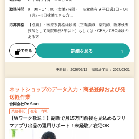
勤務時間
9：00～17：00（実働7時間） ※変動有 ★平日週1日～OK
（月2～3日稼働できる方…
応募資格
【必須】・医療系資格経験者（正看護師、薬剤師、臨床検査
技師として病院勤務3年以上）もしくは・CRA／CRC経験の
ある方
詳細を見る
後で見る
更新日： 2026/05/12 掲載終了日： 2027/03/31
ネットショップのデータ入力・商品登録および発
送軽作業
合同会社Re Start
業務委託
在宅・内職
【Wワーク歓迎！】副業で月15万円前後を見込めるフリ
マアプリ出品の運用サポート！未経験／在宅OK