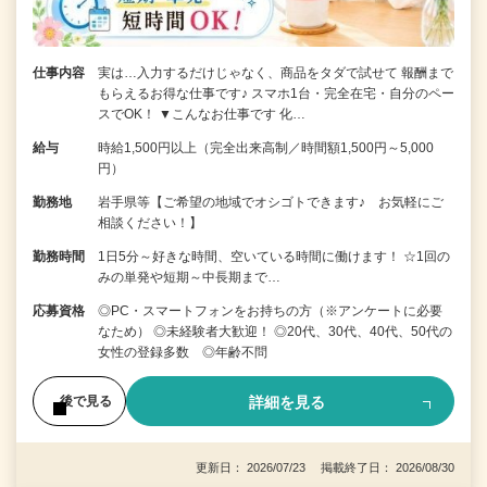
仕事内容
実は…入力するだけじゃなく、商品をタダで試せて 報酬まで
もらえるお得な仕事です♪ スマホ1台・完全在宅・自分のペー
スでOK！ ▼こんなお仕事です 化…
給与
時給1,500円以上（完全出来高制／時間額1,500円～5,000
円）
勤務地
岩手県等【ご希望の地域でオシゴトできます♪ お気軽にご
相談ください！】
勤務時間
1日5分～好きな時間、空いている時間に働けます！ ☆1回の
みの単発や短期～中長期まで…
応募資格
◎PC・スマートフォンをお持ちの方（※アンケートに必要
なため） ◎未経験者大歓迎！ ◎20代、30代、40代、50代の
女性の登録多数 ◎年齢不問
詳細を見る
後で見る
更新日： 2026/07/23 掲載終了日： 2026/08/30