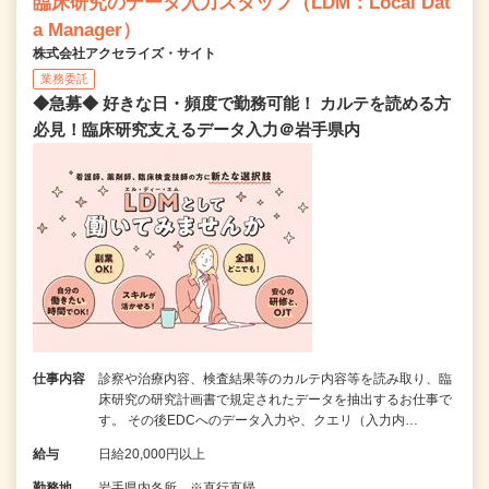
臨床研究のデータ入力スタッフ（LDM：Local Dat
a Manager）
株式会社アクセライズ・サイト
業務委託
◆急募◆ 好きな日・頻度で勤務可能！ カルテを読める方
必見！臨床研究支えるデータ入力＠岩手県内
仕事内容
診察や治療内容、検査結果等のカルテ内容等を読み取り、臨
床研究の研究計画書で規定されたデータを抽出するお仕事で
す。 その後EDCへのデータ入力や、クエリ（入力内…
給与
日給20,000円以上
勤務地
岩手県内各所 ※直行直帰