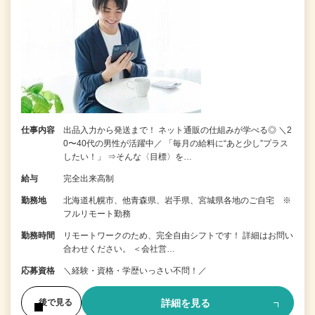
仕事内容
出品入力から発送まで！ ネット通販の仕組みが学べる◎ ＼2
0〜40代の男性が活躍中／ 「毎月の給料に“あと少し”プラス
したい！」 ⇒そんな〈目標〉を…
給与
完全出来高制
勤務地
北海道札幌市、他青森県、岩手県、宮城県各地のご自宅 ※
フルリモート勤務
勤務時間
リモートワークのため、完全自由シフトです！ 詳細はお問い
合わせください。 ＜会社営…
応募資格
＼経験・資格・学歴いっさい不問！／
詳細を見る
後で見る