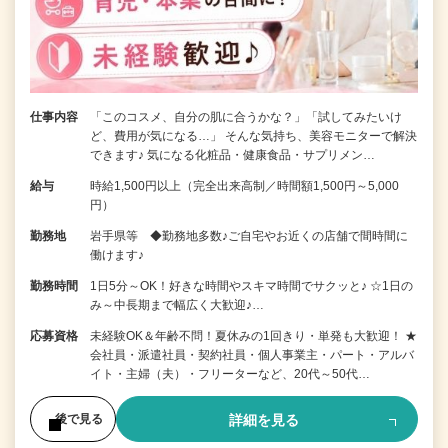
仕事内容
「このコスメ、自分の肌に合うかな？」「試してみたいけ
ど、費用が気になる…」 そんな気持ち、美容モニターで解決
できます♪ 気になる化粧品・健康食品・サプリメン…
給与
時給1,500円以上（完全出来高制／時間額1,500円～5,000
円）
勤務地
岩手県等 ◆勤務地多数♪ご自宅やお近くの店舗で間時間に
働けます♪
勤務時間
1日5分～OK！好きな時間やスキマ時間でサクッと♪ ☆1日の
み～中長期まで幅広く大歓迎♪…
応募資格
未経験OK＆年齢不問！夏休みの1回きり・単発も大歓迎！ ★
会社員・派遣社員・契約社員・個人事業主・パート・アルバ
イト・主婦（夫）・フリーターなど、20代～50代…
詳細を見る
後で見る