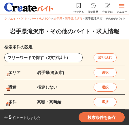
後で見る
閲覧履歴
会員登録
メニュー
クリエイトバイト・パート求人TOP
＞
岩手県
＞
岩手県滝沢市
＞
岩手県滝沢市・その他のバイト・
岩手県滝沢市・その他のバイト・求人情報
検索条件の設定
絞り込む
エリア
岩手県(滝沢市)
選択
職種
指定しない
選択
条件
高額・高時給
選択
5
検索条件を保存
全
件ヒットしました