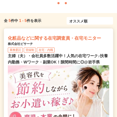
5
1
-
5
全
件中
件を表示
化粧品などに関する在宅調査員・在宅モニター
株式会社ビサーチ
業務委託
登録制
在宅・内職
主婦（夫）・会社員多数活躍中！人気の在宅ワーク♪扶養
内勤務・Wワーク・副業OK！隙間時間に◎@岩手県