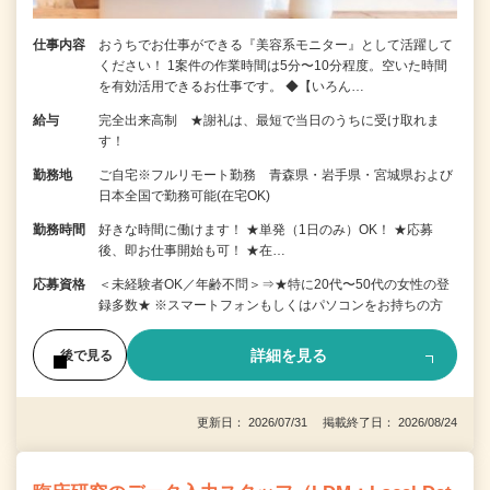
仕事内容
おうちでお仕事ができる『美容系モニター』として活躍して
ください！ 1案件の作業時間は5分〜10分程度。空いた時間
を有効活用できるお仕事です。 ◆【いろん…
給与
完全出来高制 ★謝礼は、最短で当日のうちに受け取れま
す！
勤務地
ご自宅※フルリモート勤務 青森県・岩手県・宮城県および
日本全国で勤務可能(在宅OK)
勤務時間
好きな時間に働けます！ ★単発（1日のみ）OK！ ★応募
後、即お仕事開始も可！ ★在…
応募資格
＜未経験者OK／年齢不問＞⇒★特に20代〜50代の女性の登
録多数★ ※スマートフォンもしくはパソコンをお持ちの方
詳細を見る
後で見る
更新日： 2026/07/31 掲載終了日： 2026/08/24