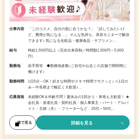
仕事内容
「このコスメ、自分の肌に合うかな？」「試してみたいけ
ど、費用が気になる…」 そんな気持ち、美容モニターで解決
できます♪ 気になる化粧品・健康食品・サプリメン…
給与
時給1,500円以上（完全出来高制／時間額1,500円～5,000
円）
勤務地
岩手県等 ◆勤務地多数♪ご自宅やお近くの店舗で間時間に
働けます♪
勤務時間
1日5分～OK！好きな時間やスキマ時間でサクッと♪ ☆1日の
み～中長期まで幅広く大歓迎♪…
応募資格
未経験OK＆年齢不問！夏休みの1回きり・単発も大歓迎！ ★
会社員・派遣社員・契約社員・個人事業主・パート・アルバ
イト・主婦（夫）・フリーターなど、20代～50代…
詳細を見る
後で見る