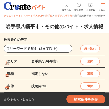
後で見る
閲覧履歴
会員登録
メニュー
クリエイトバイト・パート求人TOP
＞
岩手県
＞
岩手県八幡平市
＞
岩手県八幡平市・その他のバイ
岩手県八幡平市・その他のバイト・求人情報
検索条件の設定
絞り込む
エリア
岩手県(八幡平市)
選択
職種
指定しない
選択
条件
扶養内OK
選択
6
検索条件を保存
全
件ヒットしました