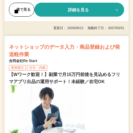
詳細を見る
後で見る
更新日： 2026/05/12 掲載終了日： 2027/03/31
ネットショップのデータ入力・商品登録および発
送軽作業
合同会社Re Start
業務委託
在宅・内職
【Wワーク歓迎！】副業で月15万円前後を見込めるフリ
マアプリ出品の運用サポート！未経験／在宅OK