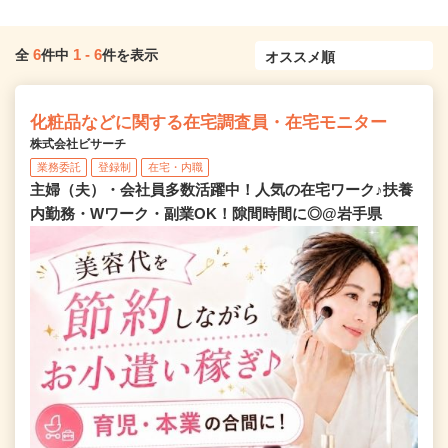
6
1
-
6
全
件中
件を表示
化粧品などに関する在宅調査員・在宅モニター
株式会社ビサーチ
業務委託
登録制
在宅・内職
主婦（夫）・会社員多数活躍中！人気の在宅ワーク♪扶養
内勤務・Wワーク・副業OK！隙間時間に◎@岩手県