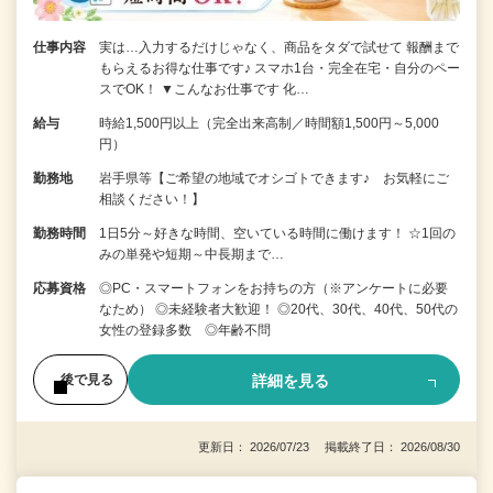
仕事内容
実は…入力するだけじゃなく、商品をタダで試せて 報酬まで
もらえるお得な仕事です♪ スマホ1台・完全在宅・自分のペー
スでOK！ ▼こんなお仕事です 化…
給与
時給1,500円以上（完全出来高制／時間額1,500円～5,000
円）
勤務地
岩手県等【ご希望の地域でオシゴトできます♪ お気軽にご
相談ください！】
勤務時間
1日5分～好きな時間、空いている時間に働けます！ ☆1回の
みの単発や短期～中長期まで…
応募資格
◎PC・スマートフォンをお持ちの方（※アンケートに必要
なため） ◎未経験者大歓迎！ ◎20代、30代、40代、50代の
女性の登録多数 ◎年齢不問
詳細を見る
後で見る
更新日： 2026/07/23 掲載終了日： 2026/08/30