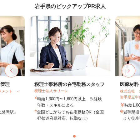
岩手県のピックアップPR求人
給管理
税理士事務所の在宅勤務スタッフ
医療材料
税理士法人サリーレ
ジメント ＜
株式会社 
岩手県立中
時給1,300円〜1,600円以上 ※経験
年数・スキルによる
時給1,0
上盛岡駅」
全国どこからでも在宅勤務OK（全国
岩手県盛
47都道府県対応、転勤なし）
より徒歩