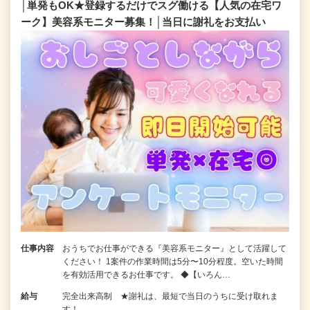
│単発もOK★登録するだけでスグ働ける【人気の在宅ワ
ーク】美容系モニター募集！│当日に謝礼をお支払い
仕事内容
おうちでお仕事ができる『美容系モニター』として活躍して
ください！ 1案件の作業時間は5分〜10分程度。空いた時間
を有効活用できるお仕事です。 ◆【いろん…
給与
完全出来高制 ★謝礼は、最短で当日のうちに受け取れま
す！