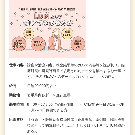
仕事内容
診察や治療内容、検査結果等のカルテ内容等を読み取り、臨
床研究の研究計画書で規定されたデータを抽出するお仕事で
す。 その後EDCへのデータ入力や、クエリ（入力内…
給与
日給20,000円以上
勤務地
岩手県内各所 ※直行直帰
勤務時間
9：00～17：00（実働7時間） ※変動有 ★平日週1日～OK
（月2～3日稼働できる方…
応募資格
【必須】・医療系資格経験者（正看護師、薬剤師、臨床検査
技師として病院勤務3年以上）もしくは・CRA／CRC経験の
ある方