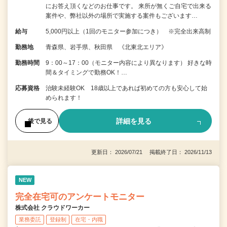
にお答え頂くなどのお仕事です。 来所が無くご自宅で出来る
案件や、弊社以外の場所で実施する案件もございます…
給与
5,000円以上（1回のモニター参加につき） ※完全出来高制
勤務地
青森県、岩手県、秋田県 《北東北エリア》
勤務時間
9：00～17：00（モニター内容により異なります） 好きな時
間＆タイミングで勤務OK！…
応募資格
治験未経験OK 18歳以上であれば初めての方も安心して始
められます！
詳細を見る
後で見る
更新日： 2026/07/21 掲載終了日： 2026/11/13
NEW
完全在宅可のアンケートモニター
株式会社 クラウドワーカー
業務委託
登録制
在宅・内職