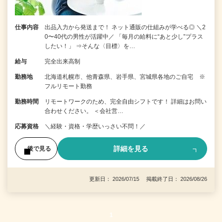
仕事内容
出品入力から発送まで！ ネット通販の仕組みが学べる◎ ＼2
0〜40代の男性が活躍中／ 「毎月の給料に“あと少し”プラス
したい！」 ⇒そんな〈目標〉を…
給与
完全出来高制
勤務地
北海道札幌市、他青森県、岩手県、宮城県各地のご自宅 ※
フルリモート勤務
勤務時間
リモートワークのため、完全自由シフトです！ 詳細はお問い
合わせください。 ＜会社営…
応募資格
＼経験・資格・学歴いっさい不問！／
詳細を見る
後で見る
更新日： 2026/07/15 掲載終了日： 2026/08/26
1