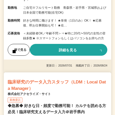
勤務地
ご自宅※フルリモート勤務 青森県・岩手県・宮城県および
日本全国で勤務可能(在宅OK)
勤務時間
好きな時間に働けます！ ★単発（1日のみ）OK！ ★応募
後、即お仕事開始も可！ ★在…
応募資格
＜未経験者OK／年齢不問＞⇒★特に20代〜50代の女性の登
録多数★ ※スマートフォンもしくはパソコンをお持ちの方
詳細を見る
後で見る
更新日： 2026/07/31 掲載終了日： 2026/08/24
臨床研究のデータ入力スタッフ（LDM：Local Dat
a Manager）
株式会社アクセライズ・サイト
業務委託
◆急募◆ 好きな日・頻度で勤務可能！ カルテを読める方
必見！臨床研究支えるデータ入力＠岩手県内