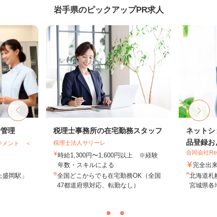
岩手県のピックアップPR求人
給管理
税理士事務所の在宅勤務スタッフ
ネットシ
品登録およ
税理士法人サリーレ
ジメント ＜
合同会社Re S
時給1,300円〜1,600円以上 ※経験
年数・スキルによる
完全出
上盛岡駅」
全国どこからでも在宅勤務OK（全国
北海道札
47都道府県対応、転勤なし）
宮城県各