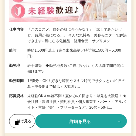
仕事内容
「このコスメ、自分の肌に合うかな？」「試してみたいけ
ど、費用が気になる…」 そんな気持ち、美容モニターで解決
できます♪ 気になる化粧品・健康食品・サプリメン…
給与
時給1,500円以上（完全出来高制／時間額1,500円～5,000
円）
勤務地
岩手県等 ◆勤務地多数♪ご自宅やお近くの店舗で間時間に
働けます♪
勤務時間
1日5分～OK！好きな時間やスキマ時間でサクッと♪ ☆1日の
み～中長期まで幅広く大歓迎♪…
応募資格
未経験OK＆年齢不問！夏休みの1回きり・単発も大歓迎！ ★
会社員・派遣社員・契約社員・個人事業主・パート・アルバ
イト・主婦（夫）・フリーターなど、20代～50代…
詳細を見る
後で見る