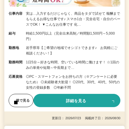
仕事内容
実は…入力するだけじゃなく、商品をタダで試せて 報酬まで
もらえるお得な仕事です♪ スマホ1台・完全在宅・自分のペー
スでOK！ ▼こんなお仕事です 化…
給与
時給1,500円以上（完全出来高制／時間額1,500円～5,000
円）
勤務地
岩手県等【ご希望の地域でオシゴトできます♪ お気軽にご
相談ください！】
勤務時間
1日5分～好きな時間、空いている時間に働けます！ ☆1回の
みの単発や短期～中長期まで…
応募資格
◎PC・スマートフォンをお持ちの方（※アンケートに必要
なため） ◎未経験者大歓迎！ ◎20代、30代、40代、50代の
女性の登録多数 ◎年齢不問
詳細を見る
後で見る
更新日： 2026/07/23 掲載終了日： 2026/08/30