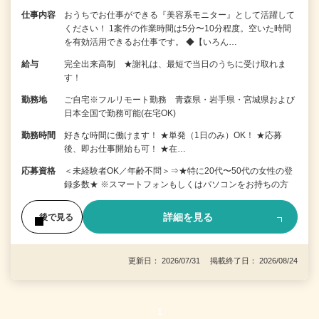
仕事内容
おうちでお仕事ができる『美容系モニター』として活躍して
ください！ 1案件の作業時間は5分〜10分程度。空いた時間
を有効活用できるお仕事です。 ◆【いろん…
給与
完全出来高制 ★謝礼は、最短で当日のうちに受け取れま
す！
勤務地
ご自宅※フルリモート勤務 青森県・岩手県・宮城県および
日本全国で勤務可能(在宅OK)
勤務時間
好きな時間に働けます！ ★単発（1日のみ）OK！ ★応募
後、即お仕事開始も可！ ★在…
応募資格
＜未経験者OK／年齢不問＞⇒★特に20代〜50代の女性の登
録多数★ ※スマートフォンもしくはパソコンをお持ちの方
詳細を見る
後で見る
更新日： 2026/07/31 掲載終了日： 2026/08/24
1