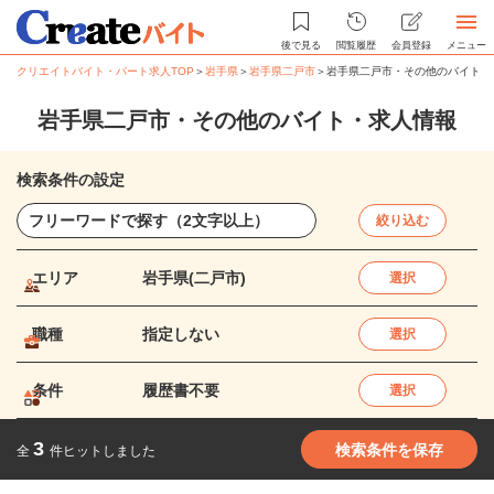
後で見る
閲覧履歴
会員登録
メニュー
クリエイトバイト・パート求人TOP
＞
岩手県
＞
岩手県二戸市
＞
岩手県二戸市・その他のバイト・
岩手県二戸市・その他のバイト・求人情報
検索条件の設定
絞り込む
エリア
岩手県(二戸市)
選択
職種
指定しない
選択
条件
履歴書不要
選択
3
検索条件を保存
全
件ヒットしました