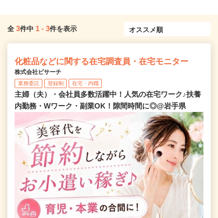
3
1
-
3
全
件中
件を表示
化粧品などに関する在宅調査員・在宅モニター
株式会社ビサーチ
業務委託
登録制
在宅・内職
主婦（夫）・会社員多数活躍中！人気の在宅ワーク♪扶養
内勤務・Wワーク・副業OK！隙間時間に◎@岩手県