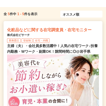
5
1
-
5
全
件中
件を表示
化粧品などに関する在宅調査員・在宅モニター
株式会社ビサーチ
業務委託
登録制
在宅・内職
主婦（夫）・会社員多数活躍中！人気の在宅ワーク♪扶養
内勤務・Wワーク・副業OK！隙間時間に◎@岩手県