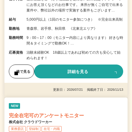
にお答え頂くなどのお仕事です。 来所が無くご自宅で出来る
案件や、弊社以外の場所で実施する案件もございます…
給与
5,000円以上（1回のモニター参加につき） ※完全出来高制
勤務地
青森県、岩手県、秋田県 《北東北エリア》
勤務時間
9：00～17：00（モニター内容により異なります） 好きな時
間＆タイミングで勤務OK！…
応募資格
治験未経験OK 18歳以上であれば初めての方も安心して始
められます！
詳細を見る
後で見る
更新日： 2026/07/21 掲載終了日： 2026/11/13
NEW
完全在宅可のアンケートモニター
株式会社 クラウドワーカー
業務委託
登録制
在宅・内職