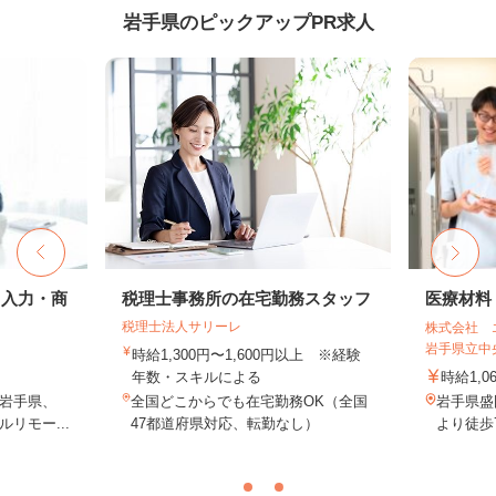
岩手県のピックアップPR求人
タ入力・商
税理士事務所の在宅勤務スタッフ
医療材料
税理士法人サリーレ
株式会社 
岩手県立中
時給1,300円〜1,600円以上 ※経験
年数・スキルによる
時給1,0
岩手県、
全国どこからでも在宅勤務OK（全国
岩手県盛
リモー...
47都道府県対応、転勤なし）
より徒歩