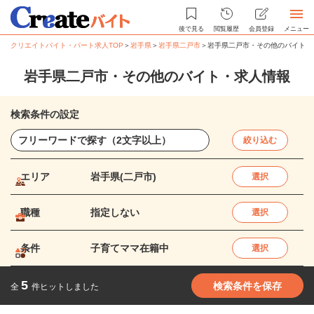
後で見る
閲覧履歴
会員登録
メニュー
クリエイトバイト・パート求人TOP
＞
岩手県
＞
岩手県二戸市
＞
岩手県二戸市・その他のバイト・
岩手県二戸市・その他のバイト・求人情報
検索条件の設定
絞り込む
エリア
岩手県(二戸市)
選択
職種
指定しない
選択
条件
子育てママ在籍中
選択
5
検索条件を保存
全
件ヒットしました