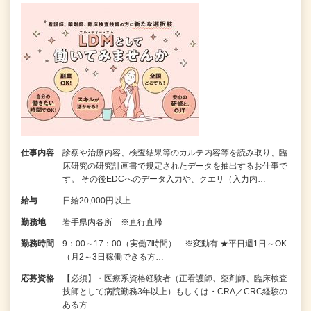
仕事内容
診察や治療内容、検査結果等のカルテ内容等を読み取り、臨
床研究の研究計画書で規定されたデータを抽出するお仕事で
す。 その後EDCへのデータ入力や、クエリ（入力内…
給与
日給20,000円以上
勤務地
岩手県内各所 ※直行直帰
勤務時間
9：00～17：00（実働7時間） ※変動有 ★平日週1日～OK
（月2～3日稼働できる方…
応募資格
【必須】・医療系資格経験者（正看護師、薬剤師、臨床検査
技師として病院勤務3年以上）もしくは・CRA／CRC経験の
ある方