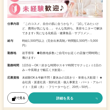
仕事内容
「このコスメ、自分の肌に合うかな？」「試してみたいけ
ど、費用が気になる…」 そんな気持ち、美容モニターで解決
できます♪ 気になる化粧品・健康食品・サプリメン…
給与
時給1,500円以上（完全出来高制／時間額1,500円～5,000
円）
勤務地
岩手県等 ◆勤務地多数♪ご自宅やお近くの店舗で間時間に
働けます♪
勤務時間
1日5分～OK！好きな時間やスキマ時間でサクッと♪ ☆1日の
み～中長期まで幅広く大歓迎♪…
応募資格
未経験OK＆年齢不問！夏休みの1回きり・単発も大歓迎！ ★
会社員・派遣社員・契約社員・個人事業主・パート・アルバ
イト・主婦（夫）・フリーターなど、20代～50代…
詳細を見る
後で見る