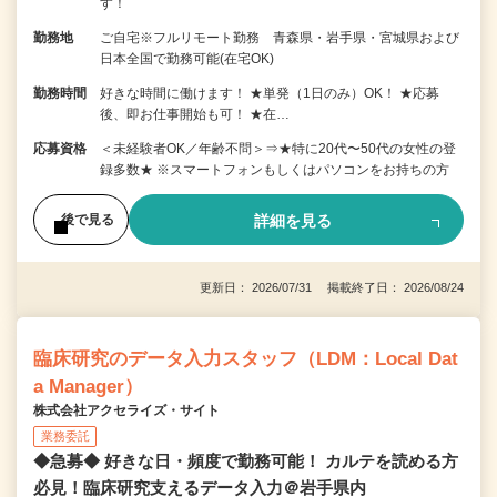
す！
勤務地
ご自宅※フルリモート勤務 青森県・岩手県・宮城県および
日本全国で勤務可能(在宅OK)
勤務時間
好きな時間に働けます！ ★単発（1日のみ）OK！ ★応募
後、即お仕事開始も可！ ★在…
応募資格
＜未経験者OK／年齢不問＞⇒★特に20代〜50代の女性の登
録多数★ ※スマートフォンもしくはパソコンをお持ちの方
詳細を見る
後で見る
更新日： 2026/07/31 掲載終了日： 2026/08/24
臨床研究のデータ入力スタッフ（LDM：Local Dat
a Manager）
株式会社アクセライズ・サイト
業務委託
◆急募◆ 好きな日・頻度で勤務可能！ カルテを読める方
必見！臨床研究支えるデータ入力＠岩手県内