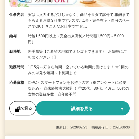
仕事内容
実は…入力するだけじゃなく、商品をタダで試せて 報酬まで
もらえるお得な仕事です♪ スマホ1台・完全在宅・自分のペー
スでOK！ ▼こんなお仕事です 化…
給与
時給1,500円以上（完全出来高制／時間額1,500円～5,000
円）
勤務地
岩手県等【ご希望の地域でオシゴトできます♪ お気軽にご
相談ください！】
勤務時間
1日5分～好きな時間、空いている時間に働けます！ ☆1回の
みの単発や短期～中長期まで…
応募資格
◎PC・スマートフォンをお持ちの方（※アンケートに必要
なため） ◎未経験者大歓迎！ ◎20代、30代、40代、50代の
女性の登録多数 ◎年齢不問
詳細を見る
後で見る
更新日： 2026/07/23 掲載終了日： 2026/08/30