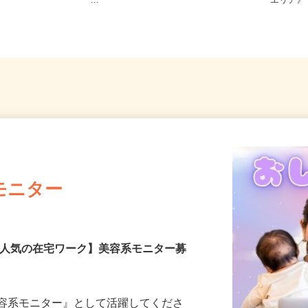
「上盛岡駅」
宮城県各地のご自宅 ※フルリモ
青森県
ー...
エリア
モニター
【人気の在宅ワーク】美容系モニター募