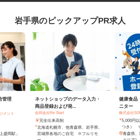
岩手県のピックアップPR求人
給管理
ネットショップのデータ入力・
健康食
商品登録および発...
ニター
合同会社Re Start
株式会社S
マネジメント
完全出来高制
5,00
つき）
北海道札幌市、他青森県、岩手県、