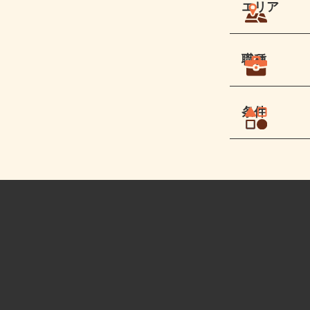
エリア
職種
条件