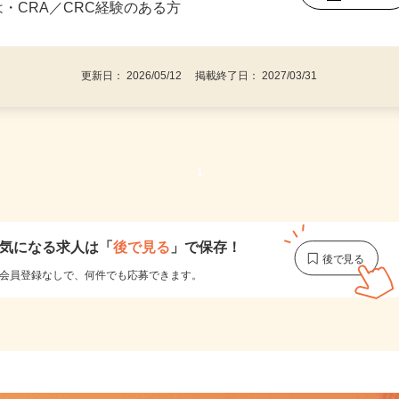
者（正看護師、薬剤師、臨床検査技師とし
後で見
は・CRA／CRC経験のある方
更新日： 2026/05/12 掲載終了日： 2027/03/31
1
気になる求人は
「
後で見る
」で保存！
会員登録なしで、
何件でも応募できます。