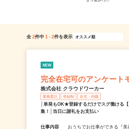
青森県、岩手県、秋田県 《北東北
岩手県盛岡市上田（JR
エリア》
より徒歩7分）
全
2
件中
1
-
2
件を表示
NEW
完全在宅可のアンケート
株式会社 クラウドワーカー
業務委託
登録制
在宅・内職
│単発もOK★登録するだけでスグ働ける
集！│当日に謝礼をお支払い