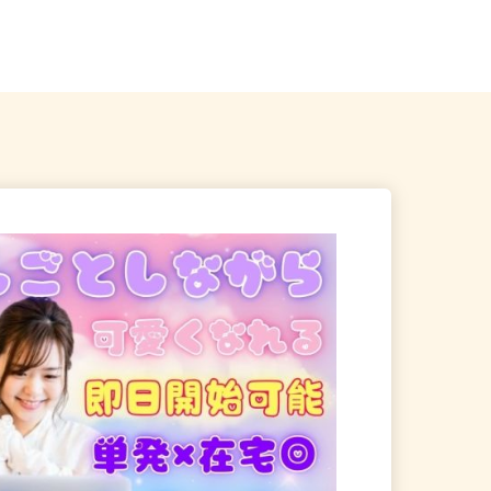
、岩手県、秋田県 《北東北
岩手県盛岡市上田（JR「上盛岡駅」
》
より徒歩7分）