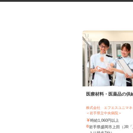
健康食品・化粧品・治験等のモ
医療材料・医薬品の供
ニター
株式会社SOUKEN
株式会社 エフエスユニ
＜岩手県立中央病院＞
5,000円以上（1回のモニター参加に
つき） ※完全出来高制
時給1,060円以上