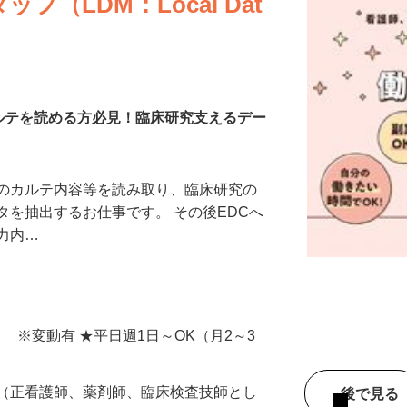
（LDM：Local Dat
カルテを読める方必見！臨床研究支えるデー
等のカルテ内容等を読み取り、臨床研究の
タを抽出するお仕事です。 その後EDCへ
入力内…
間） ※変動有 ★平日週1日～OK（月2～3