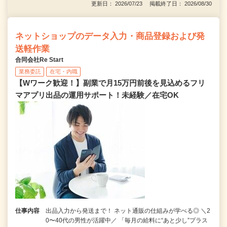
更新日： 2026/07/23 掲載終了日： 2026/08/30
ネットショップのデータ入力・商品登録および発
送軽作業
合同会社Re Start
業務委託
在宅・内職
【Wワーク歓迎！】副業で月15万円前後を見込めるフリ
マアプリ出品の運用サポート！未経験／在宅OK
仕事内容
出品入力から発送まで！ ネット通販の仕組みが学べる◎ ＼2
0〜40代の男性が活躍中／ 「毎月の給料に“あと少し”プラス