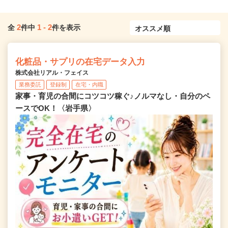
2
1
-
2
全
件中
件を表示
化粧品・サプリの在宅データ入力
株式会社リアル・フェイス
業務委託
登録制
在宅・内職
家事・育児の合間にコツコツ稼ぐ♪ノルマなし・自分のペ
ースでOK！〈岩手県〉