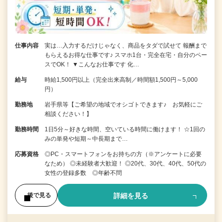
仕事内容
実は…入力するだけじゃなく、商品をタダで試せて 報酬まで
もらえるお得な仕事です♪ スマホ1台・完全在宅・自分のペー
スでOK！ ▼こんなお仕事です 化…
給与
時給1,500円以上（完全出来高制／時間額1,500円～5,000
円）
勤務地
岩手県等【ご希望の地域でオシゴトできます♪ お気軽にご
相談ください！】
勤務時間
1日5分～好きな時間、空いている時間に働けます！ ☆1回の
みの単発や短期～中長期まで…
応募資格
◎PC・スマートフォンをお持ちの方（※アンケートに必要
なため） ◎未経験者大歓迎！ ◎20代、30代、40代、50代の
女性の登録多数 ◎年齢不問
詳細を見る
後で見る