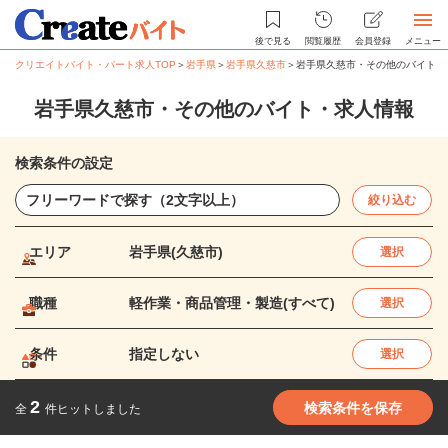
後で見る
閲覧履歴
会員登録
メニュー
クリエイトバイト・パート求人TOP
＞
岩手県
＞
岩手県久慈市
＞
岩手県久慈市・その他のバイト・
岩手県久慈市・その他のバイト・求人情報
検索条件の設定
絞り込む
エリア
岩手県(久慈市)
選択
職種
軽作業・商品管理・製造(すべて)
選択
条件
指定しない
選択
2
検索条件を保存
全
件ヒットしました