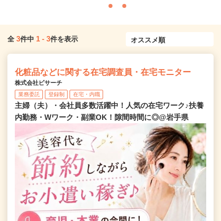
3
1
-
3
全
件中
件を表示
化粧品などに関する在宅調査員・在宅モニター
株式会社ビサーチ
業務委託
登録制
在宅・内職
主婦（夫）・会社員多数活躍中！人気の在宅ワーク♪扶養
内勤務・Wワーク・副業OK！隙間時間に◎@岩手県