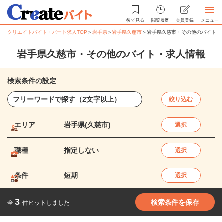
後で見る
閲覧履歴
会員登録
メニュー
クリエイトバイト・パート求人TOP
＞
岩手県
＞
岩手県久慈市
＞
岩手県久慈市・その他のバイト・
岩手県久慈市・その他のバイト・求人情報
検索条件の設定
絞り込む
エリア
岩手県(久慈市)
選択
職種
指定しない
選択
条件
短期
選択
3
検索条件を保存
全
件ヒットしました