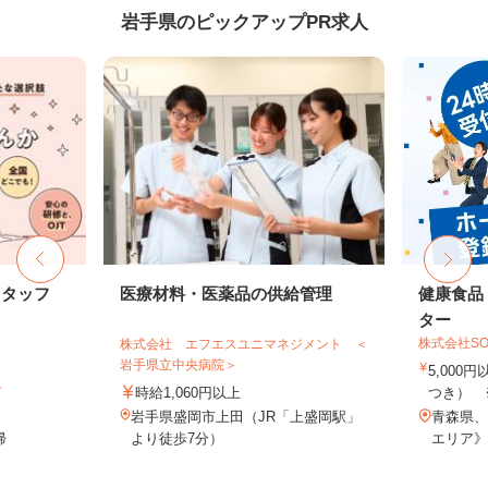
岩手県のピックアップPR求人
スタッフ
医療材料・医薬品の供給管理
健康食品
ター
株式会社SO
株式会社 エフエスユニマネジメント ＜
岩手県立中央病院＞
5,000
ト
時給1,060円以上
つき） 
岩手県盛岡市上田（JR「上盛岡駅」
青森県、
帰
より徒歩7分）
エリア》