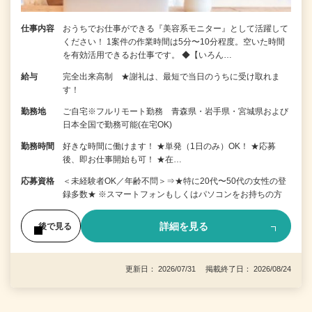
仕事内容
おうちでお仕事ができる『美容系モニター』として活躍して
ください！ 1案件の作業時間は5分〜10分程度。空いた時間
を有効活用できるお仕事です。 ◆【いろん…
給与
完全出来高制 ★謝礼は、最短で当日のうちに受け取れま
す！
勤務地
ご自宅※フルリモート勤務 青森県・岩手県・宮城県および
日本全国で勤務可能(在宅OK)
勤務時間
好きな時間に働けます！ ★単発（1日のみ）OK！ ★応募
後、即お仕事開始も可！ ★在…
応募資格
＜未経験者OK／年齢不問＞⇒★特に20代〜50代の女性の登
録多数★ ※スマートフォンもしくはパソコンをお持ちの方
詳細を見る
後で見る
更新日： 2026/07/31 掲載終了日： 2026/08/24