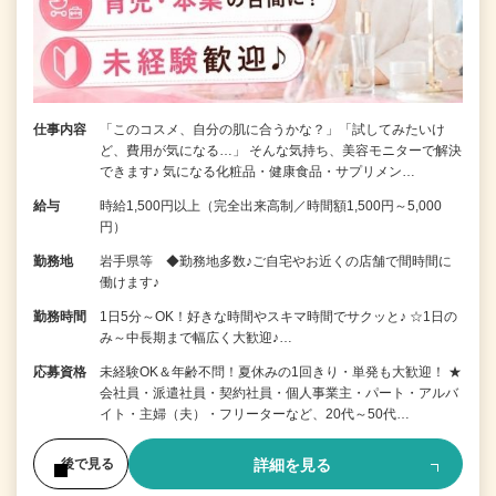
仕事内容
「このコスメ、自分の肌に合うかな？」「試してみたいけ
ど、費用が気になる…」 そんな気持ち、美容モニターで解決
できます♪ 気になる化粧品・健康食品・サプリメン…
給与
時給1,500円以上（完全出来高制／時間額1,500円～5,000
円）
勤務地
岩手県等 ◆勤務地多数♪ご自宅やお近くの店舗で間時間に
働けます♪
勤務時間
1日5分～OK！好きな時間やスキマ時間でサクッと♪ ☆1日の
み～中長期まで幅広く大歓迎♪…
応募資格
未経験OK＆年齢不問！夏休みの1回きり・単発も大歓迎！ ★
会社員・派遣社員・契約社員・個人事業主・パート・アルバ
イト・主婦（夫）・フリーターなど、20代～50代…
詳細を見る
後で見る