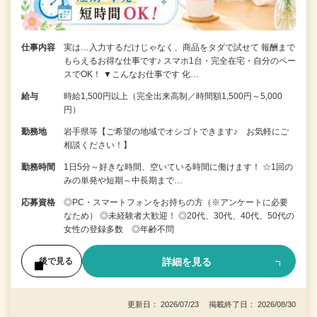
仕事内容
実は…入力するだけじゃなく、商品をタダで試せて 報酬まで
もらえるお得な仕事です♪ スマホ1台・完全在宅・自分のペー
スでOK！ ▼こんなお仕事です 化…
給与
時給1,500円以上（完全出来高制／時間額1,500円～5,000
円）
勤務地
岩手県等【ご希望の地域でオシゴトできます♪ お気軽にご
相談ください！】
勤務時間
1日5分～好きな時間、空いている時間に働けます！ ☆1回の
みの単発や短期～中長期まで…
応募資格
◎PC・スマートフォンをお持ちの方（※アンケートに必要
なため） ◎未経験者大歓迎！ ◎20代、30代、40代、50代の
女性の登録多数 ◎年齢不問
詳細を見る
後で見る
更新日： 2026/07/23 掲載終了日： 2026/08/30