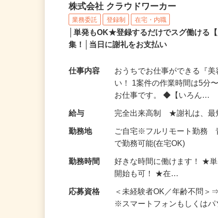
完全在宅可のアンケート
株式会社 クラウドワーカー
業務委託
登録制
在宅・内職
│単発もOK★登録するだけでスグ働ける
集！│当日に謝礼をお支払い
仕事内容
おうちでお仕事ができる『
い！ 1案件の作業時間は5
お仕事です。 ◆【いろん…
給与
完全出来高制 ★謝礼は、
勤務地
ご自宅※フルリモート勤務
で勤務可能(在宅OK)
勤務時間
好きな時間に働けます！ ★
開始も可！ ★在…
応募資格
＜未経験者OK／年齢不問＞