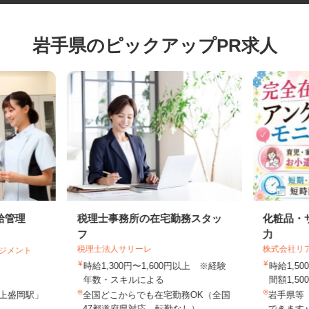
岩手県のピックアップPR求人
給管理
税理士事務所の在宅勤務スタッ
化粧品
フ
力
税理士法人サリーレ
株式会社
マネジメント
時給1,300円〜1,600円以上 ※経験
時給1
年数・スキルによる
間額1,5