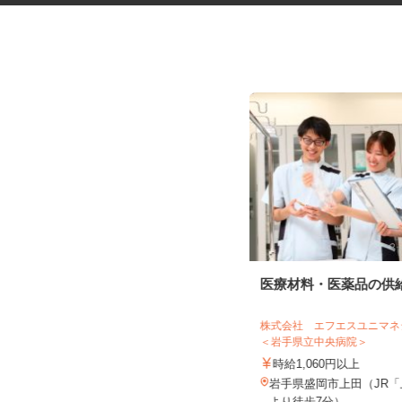
化粧品・サプリの在宅データ入
医療材料・医薬品の供
力
株式会社リアル・フェイス
株式会社 エフエスユニ
＜岩手県立中央病院＞
時給1,500円以上（完全出来高制／時
間額1,500円～5,00...
時給1,060円以上