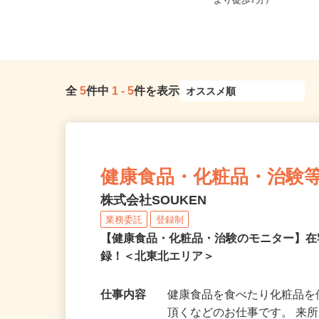
岩手県等【ご希望の地域でオシゴト
岩手県盛岡市上田（JR
できます♪ お気軽にご相談くださ...
より徒歩7分）
全
5
件中
1
-
5
件を表示
健康食品・化粧品・治験
株式会社SOUKEN
業務委託
登録制
【健康食品・化粧品・治験のモニター】
録！＜北東北エリア＞
仕事内容
健康食品を食べたり化粧品