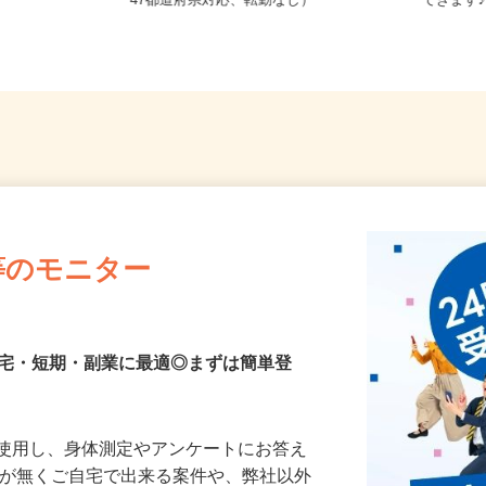
「上盛岡駅」
全国どこからでも在宅勤務OK（全国
岩手県
47都道府県対応、転勤なし）
できます
等のモニター
在宅・短期・副業に最適◎まずは簡単登
を使用し、身体測定やアンケートにお答え