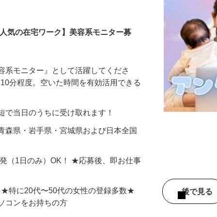
モニター
【人気の在宅ワーク】美容系モニター募
美容系モニター』として活躍してくださ
分〜10分程度。空いた時間を有効活用できる
最短で当日のうちに受け取れます！
 青森県・岩手県・宮城県および日本全国
単発（1日のみ）OK！ ★応募後、即お仕事
⇒★特に20代〜50代の女性の登録多数★
後で見