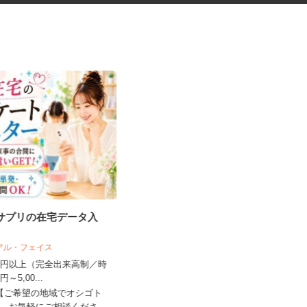
・サプリの在宅データ入
医療材料・医薬品の供給管理
リアル・フェイス
株式会社 エフエスユニマネジメント
＜岩手県立中央病院＞
,500円以上（完全出来高制／時
00円～5,00...
時給1,060円以上