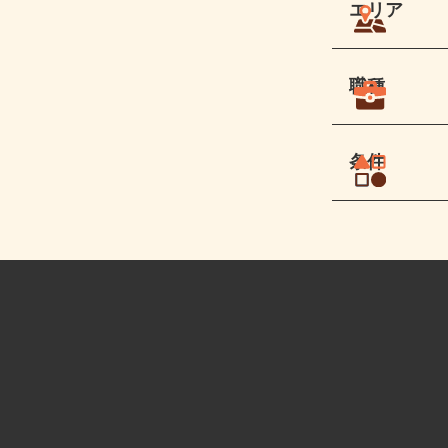
エリア
職種
条件