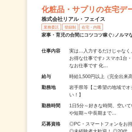
NEW
化粧品・サプリの在宅デ
株式会社リアル・フェイス
業務委託
登録制
在宅・内職
家事・育児の合間にコツコツ稼ぐ♪ノルマ
仕事内容
実は…入力するだけじゃなく
お得な仕事です♪ スマホ1台
なお仕事です 化…
給与
時給1,500円以上（完全出来高
勤務地
岩手県等【ご希望の地域でオ
い！】
勤務時間
1日5分～好きな時間、空い
や短期～中長期まで…