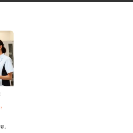
管理
メント