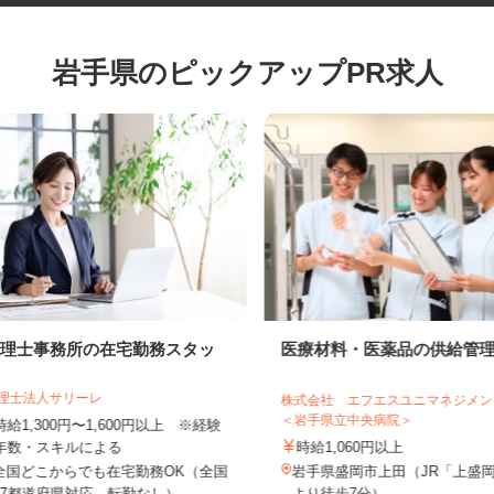
岩手県のピックアップPR求人
税理士事務所の在宅勤務スタッ
医療材料・医薬品の供給
フ
税理士法人サリーレ
株式会社 エフエスユニマネジ
＜岩手県立中央病院＞
時給1,300円〜1,600円以上 ※経験
年数・スキルによる
時給1,060円以上