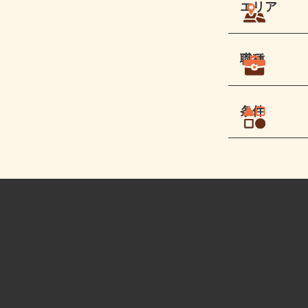
エリア
職種
条件