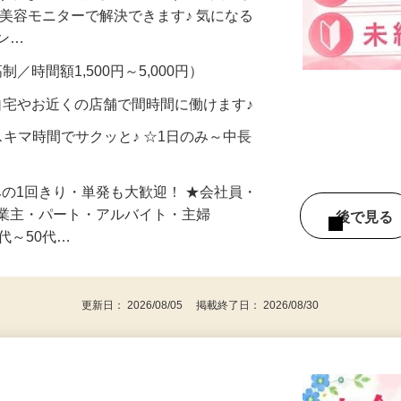
合うかな？」「試してみたいけど、費用が
、美容モニターで解決できます♪ 気になる
メン…
制／時間額1,500円～5,000円）
自宅やお近くの店舗で間時間に働けます♪
スキマ時間でサクッと♪ ☆1日のみ～中長
みの1回きり・単発も大歓迎！ ★会社員・
事業主・パート・アルバイト・主婦
後で見
代～50代…
更新日： 2026/08/05 掲載終了日： 2026/08/30