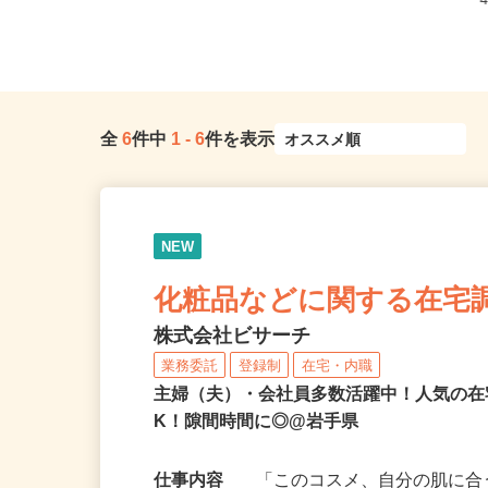
全
6
件中
1
-
6
件を表示
NEW
化粧品などに関する在宅
株式会社ビサーチ
業務委託
登録制
在宅・内職
主婦（夫）・会社員多数活躍中！人気の在
K！隙間時間に◎@岩手県