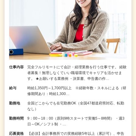
仕事内容
完全フルリモートにて会計・経理業務を行う仕事です。 経験
者募集！無理しなくていい職場環境でキャリアを活かせま
す。 ★お願いする業務例 ・決算書、申告書の作…
給与
時給1,350円～1,700円以上 ※経験年数・スキルによる（研
修期間あり：時給1,300…
勤務地
全国どこからでも在宅勤務OK（全国47都道府県対応、転勤
なし）
勤務時間
9：00～18：00（原則9時スタートで実働5～8時間） ・週3
日～OK／シフト制 ・…
応募資格
【必須】会計事務所での実務経験5年以上（累計可）、申告