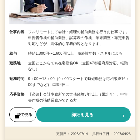
仕事内容
フルリモートにて会計・経理の補助業務を行うお仕事です。
申告書作成の補助業務、試算表の作成、年末調整・確定申告
対応などが、具体的な業務内容となります。 …
給与
時給1,300円〜1,600円以上 ※経験年数・スキルによる
勤務地
全国どこからでも在宅勤務OK（全国47都道府県対応、転勤
なし）
勤務時間
9：00〜18：00（9：00スタートで時短勤務は応相談※16：
00までなど） ◎週4日…
応募資格
【必須】会計事務所での実務経験3年以上（累計可）、申告
書作成の補助業務ができる方
詳細を見る
後で見る
更新日： 2026/07/14 掲載終了日： 2027/04/23