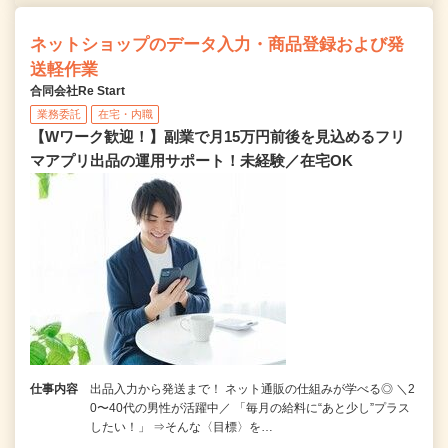
ネットショップのデータ入力・商品登録および発
送軽作業
合同会社Re Start
業務委託
在宅・内職
【Wワーク歓迎！】副業で月15万円前後を見込めるフリ
マアプリ出品の運用サポート！未経験／在宅OK
仕事内容
出品入力から発送まで！ ネット通販の仕組みが学べる◎ ＼2
0〜40代の男性が活躍中／ 「毎月の給料に“あと少し”プラス
したい！」 ⇒そんな〈目標〉を…