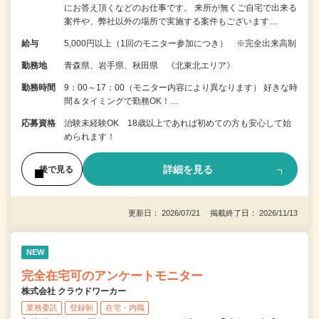
にお答え頂くなどのお仕事です。 来所が無くご自宅で出来る
案件や、弊社以外の場所で実施する案件もございます…
給与
5,000円以上（1回のモニター参加につき） ※完全出来高制
勤務地
青森県、岩手県、秋田県 《北東北エリア》
勤務時間
9：00～17：00（モニター内容により異なります） 好きな時
間＆タイミングで勤務OK！…
応募資格
治験未経験OK 18歳以上であれば初めての方も安心して始
められます！
詳細を見る
後で見る
更新日： 2026/07/21 掲載終了日： 2026/11/13
NEW
完全在宅可のアンケートモニター
株式会社 クラウドワーカー
業務委託
登録制
在宅・内職