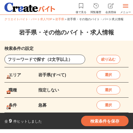
後で見る
閲覧履歴
会員登録
メニュー
クリエイトバイト・パート求人TOP
＞
岩手県
＞
岩手県・その他のバイト・パート求人情報
岩手県・その他のバイト・求人情報
検索条件の設定
絞り込む
エリア
岩手県(すべて)
選択
職種
指定しない
選択
条件
急募
選択
9
検索条件を保存
全
件ヒットしました