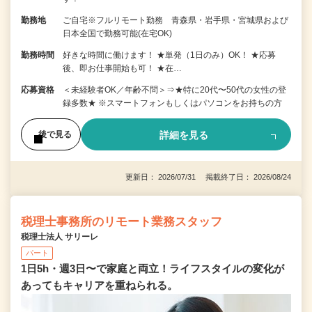
勤務地
ご自宅※フルリモート勤務 青森県・岩手県・宮城県および
日本全国で勤務可能(在宅OK)
勤務時間
好きな時間に働けます！ ★単発（1日のみ）OK！ ★応募
後、即お仕事開始も可！ ★在…
応募資格
＜未経験者OK／年齢不問＞⇒★特に20代〜50代の女性の登
録多数★ ※スマートフォンもしくはパソコンをお持ちの方
詳細を見る
後で見る
更新日： 2026/07/31 掲載終了日： 2026/08/24
税理士事務所のリモート業務スタッフ
税理士法人 サリーレ
パート
1日5h・週3日〜で家庭と両立！ライフスタイルの変化が
あってもキャリアを重ねられる。