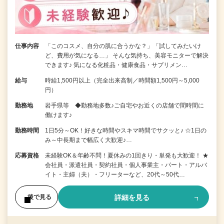
仕事内容
「このコスメ、自分の肌に合うかな？」「試してみたいけ
ど、費用が気になる…」 そんな気持ち、美容モニターで解決
できます♪ 気になる化粧品・健康食品・サプリメン…
給与
時給1,500円以上（完全出来高制／時間額1,500円～5,000
円）
勤務地
岩手県等 ◆勤務地多数♪ご自宅やお近くの店舗で間時間に
働けます♪
勤務時間
1日5分～OK！好きな時間やスキマ時間でサクッと♪ ☆1日の
み～中長期まで幅広く大歓迎♪…
応募資格
未経験OK＆年齢不問！夏休みの1回きり・単発も大歓迎！ ★
会社員・派遣社員・契約社員・個人事業主・パート・アルバ
イト・主婦（夫）・フリーターなど、20代～50代…
詳細を見る
後で見る