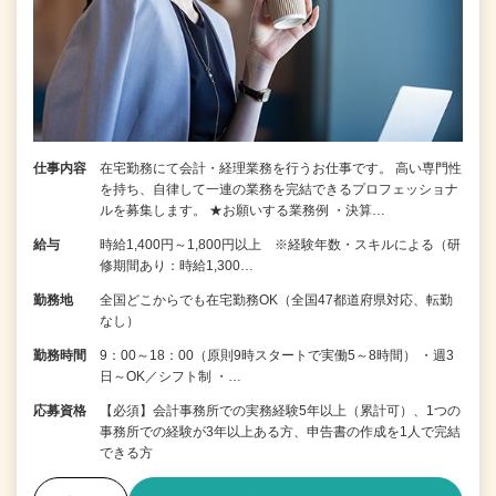
仕事内容
在宅勤務にて会計・経理業務を行うお仕事です。 高い専門性
を持ち、自律して一連の業務を完結できるプロフェッショナ
ルを募集します。 ★お願いする業務例 ・決算…
給与
時給1,400円～1,800円以上 ※経験年数・スキルによる（研
修期間あり：時給1,300…
勤務地
全国どこからでも在宅勤務OK（全国47都道府県対応、転勤
なし）
勤務時間
9：00～18：00（原則9時スタートで実働5～8時間） ・週3
日～OK／シフト制 ・…
応募資格
【必須】会計事務所での実務経験5年以上（累計可）、1つの
事務所での経験が3年以上ある方、申告書の作成を1人で完結
できる方