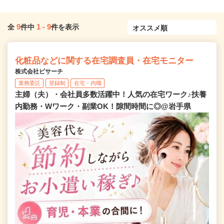
9
1
-
9
全
件中
件を表示
化粧品などに関する在宅調査員・在宅モニター
株式会社ビサーチ
業務委託
登録制
在宅・内職
主婦（夫）・会社員多数活躍中！人気の在宅ワーク♪扶養
内勤務・Wワーク・副業OK！隙間時間に◎@岩手県