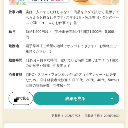
仕事内容
実は…入力するだけじゃなく、商品をタダで試せて 報酬まで
もらえるお得な仕事です♪ スマホ1台・完全在宅・自分のペー
スでOK！ ▼こんなお仕事です 化…
給与
時給1,500円以上（完全出来高制／時間額1,500円～5,000
円）
勤務地
岩手県等【ご希望の地域でオシゴトできます♪ お気軽にご
相談ください！】
勤務時間
1日5分～好きな時間、空いている時間に働けます！ ☆1回の
みの単発や短期～中長期まで…
応募資格
◎PC・スマートフォンをお持ちの方（※アンケートに必要
なため） ◎未経験者大歓迎！ ◎20代、30代、40代、50代の
女性の登録多数 ◎年齢不問
詳細を見る
後で見る
更新日： 2026/07/23 掲載終了日： 2026/08/30