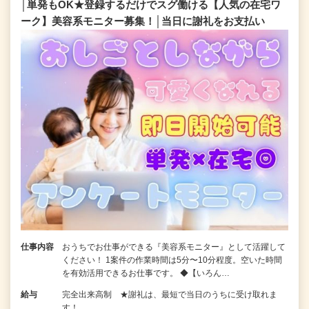
│単発もOK★登録するだけでスグ働ける【人気の在宅ワ
ーク】美容系モニター募集！│当日に謝礼をお支払い
仕事内容
おうちでお仕事ができる『美容系モニター』として活躍して
ください！ 1案件の作業時間は5分〜10分程度。空いた時間
を有効活用できるお仕事です。 ◆【いろん…
給与
完全出来高制 ★謝礼は、最短で当日のうちに受け取れま
す！