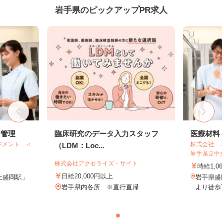
岩手県のピックアップPR求人
給管理
臨床研究のデータ入力スタッフ
医療材料
ジメント ＜
株式会社 
（LDM：Loc...
岩手県立中
株式会社アクセライズ・サイト
時給1,0
日給20,000円以上
上盛岡駅」
岩手県盛
岩手県内各所 ※直行直帰
より徒歩