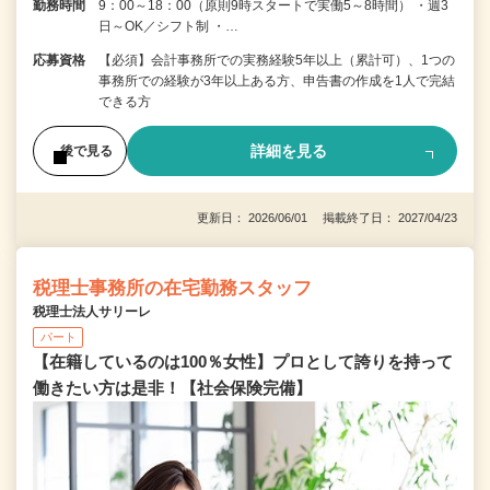
勤務時間
9：00～18：00（原則9時スタートで実働5～8時間） ・週3
日～OK／シフト制 ・…
応募資格
【必須】会計事務所での実務経験5年以上（累計可）、1つの
事務所での経験が3年以上ある方、申告書の作成を1人で完結
できる方
詳細を見る
後で見る
更新日： 2026/06/01 掲載終了日： 2027/04/23
税理士事務所の在宅勤務スタッフ
税理士法人サリーレ
パート
【在籍しているのは100％女性】プロとして誇りを持って
働きたい方は是非！【社会保険完備】