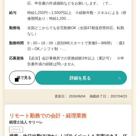
応、申告書の作成補助などをお願いします。 （で…
給与
時給1,250円～1,500円以上 ※経験年数・スキルによる（研
修期間あり：時給1,200…
勤務地
全国どこからでも在宅勤務OK（全国47都道府県対応、転勤
なし）
勤務時間
9：00～18：00（原則9時スタートで実働5～8時間） ・週3
日～OK／シフト制 ・…
応募資格
【必須】会計事務所での実務経験3年以上（累計可） ※申
告書作成の経験は問いません
詳細を見る
後で見る
更新日： 2026/06/04 掲載終了日： 2027/04/23
リモート勤務での会計・経理業務
税理士法人 サリーレ
パート