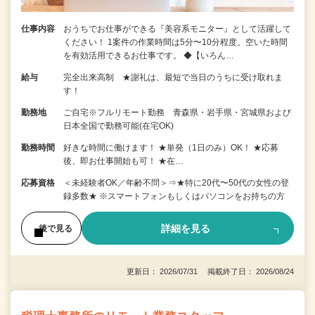
仕事内容
おうちでお仕事ができる『美容系モニター』として活躍して
ください！ 1案件の作業時間は5分〜10分程度。空いた時間
を有効活用できるお仕事です。 ◆【いろん…
給与
完全出来高制 ★謝礼は、最短で当日のうちに受け取れま
す！
勤務地
ご自宅※フルリモート勤務 青森県・岩手県・宮城県および
日本全国で勤務可能(在宅OK)
勤務時間
好きな時間に働けます！ ★単発（1日のみ）OK！ ★応募
後、即お仕事開始も可！ ★在…
応募資格
＜未経験者OK／年齢不問＞⇒★特に20代〜50代の女性の登
録多数★ ※スマートフォンもしくはパソコンをお持ちの方
詳細を見る
後で見る
更新日： 2026/07/31 掲載終了日： 2026/08/24