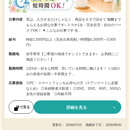
仕事内容
実は…入力するだけじゃなく、商品をタダで試せて 報酬まで
もらえるお得な仕事です♪ スマホ1台・完全在宅・自分のペー
スでOK！ ▼こんなお仕事です 化…
給与
時給1,500円以上（完全出来高制／時間額1,500円～5,000
円）
勤務地
岩手県等【ご希望の地域でオシゴトできます♪ お気軽にご
相談ください！】
勤務時間
1日5分～好きな時間、空いている時間に働けます！ ☆1回の
みの単発や短期～中長期まで…
応募資格
◎PC・スマートフォンをお持ちの方（※アンケートに必要
なため） ◎未経験者大歓迎！ ◎20代、30代、40代、50代の
女性の登録多数 ◎年齢不問
詳細を見る
後で見る
更新日： 2026/07/23 掲載終了日： 2026/08/30