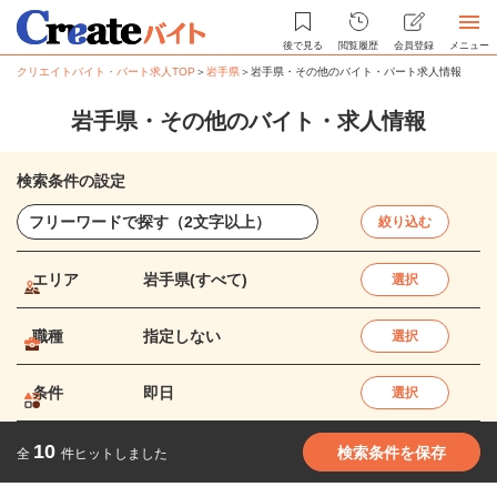
後で見る
閲覧履歴
会員登録
メニュー
クリエイトバイト・パート求人TOP
＞
岩手県
＞
岩手県・その他のバイト・パート求人情報
岩手県・その他のバイト・求人情報
検索条件の設定
絞り込む
エリア
岩手県(すべて)
選択
職種
指定しない
選択
条件
即日
選択
10
検索条件を保存
全
件ヒットしました