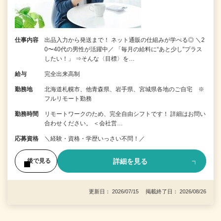
仕事内容
出品入力から発送まで！ ネット通販の仕組みが学べる◎ ＼2
0〜40代の男性が活躍中／ 「毎月の給料に“あと少し”プラス
したい！」 ⇒そんな〈目標〉を…
給与
完全出来高制
勤務地
北海道札幌市、他青森県、岩手県、宮城県各地のご自宅 ※
フルリモート勤務
勤務時間
リモートワークのため、完全自由シフトです！ 詳細はお問い
合わせください。 ＜会社営…
応募資格
＼経験・資格・学歴いっさい不問！／
詳細を見る
後で見る
更新日： 2026/07/15 掲載終了日： 2026/08/26