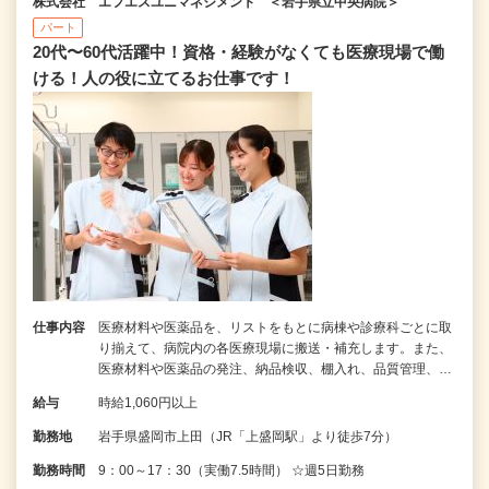
株式会社 エフエスユニマネジメント ＜岩手県立中央病院＞
パート
20代〜60代活躍中！資格・経験がなくても医療現場で働
ける！人の役に立てるお仕事です！
仕事内容
医療材料や医薬品を、リストをもとに病棟や診療科ごとに取
り揃えて、病院内の各医療現場に搬送・補充します。また、
医療材料や医薬品の発注、納品検収、棚入れ、品質管理、…
給与
時給1,060円以上
勤務地
岩手県盛岡市上田（JR「上盛岡駅」より徒歩7分）
勤務時間
9：00～17：30（実働7.5時間） ☆週5日勤務