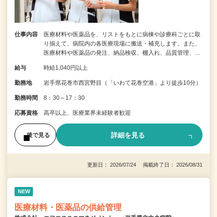
仕事内容
医療材料や医薬品を、リストをもとに病棟や診療科ごとに取
り揃えて、病院内の各医療現場に搬送・補充します。また、
医療材料や医薬品の発注、納品検収、棚入れ、品質管理、…
給与
時給1,040円以上
勤務地
岩手県花巻市西宮野目（「いわて花巻空港」より徒歩10分）
勤務時間
8：30～17：30
応募資格
高卒以上、医療業界未経験者歓迎
詳細を見る
後で見る
更新日： 2026/07/24 掲載終了日： 2026/08/31
NEW
医療材料・医薬品の供給管理