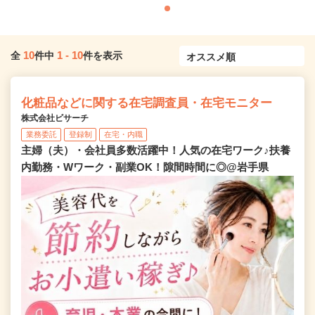
10
1
-
10
全
件中
件を表示
化粧品などに関する在宅調査員・在宅モニター
株式会社ビサーチ
業務委託
登録制
在宅・内職
主婦（夫）・会社員多数活躍中！人気の在宅ワーク♪扶養
内勤務・Wワーク・副業OK！隙間時間に◎@岩手県