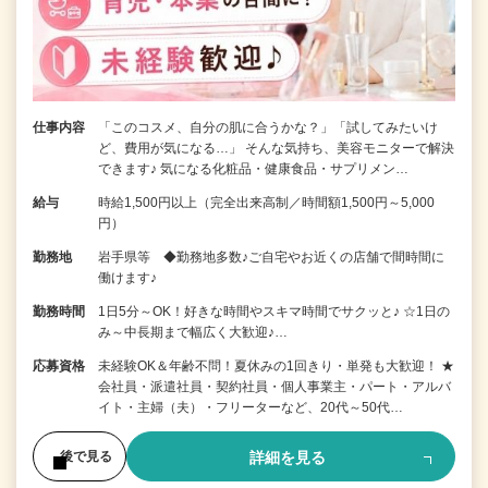
仕事内容
「このコスメ、自分の肌に合うかな？」「試してみたいけ
ど、費用が気になる…」 そんな気持ち、美容モニターで解決
できます♪ 気になる化粧品・健康食品・サプリメン…
給与
時給1,500円以上（完全出来高制／時間額1,500円～5,000
円）
勤務地
岩手県等 ◆勤務地多数♪ご自宅やお近くの店舗で間時間に
働けます♪
勤務時間
1日5分～OK！好きな時間やスキマ時間でサクッと♪ ☆1日の
み～中長期まで幅広く大歓迎♪…
応募資格
未経験OK＆年齢不問！夏休みの1回きり・単発も大歓迎！ ★
会社員・派遣社員・契約社員・個人事業主・パート・アルバ
イト・主婦（夫）・フリーターなど、20代～50代…
詳細を見る
後で見る