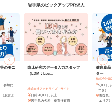
岩手県のピックアップPR求人
験等のモニ
臨床研究のデータ入力スタッフ
健康食品
（LDM：Loc...
ター
株式会社SO
ター参加に
5,000
株式会社アクセライズ・サイト
つき） 
日給20,000円以上
 《北東北
青森県、
岩手県内各所 ※直行直帰
エリア》