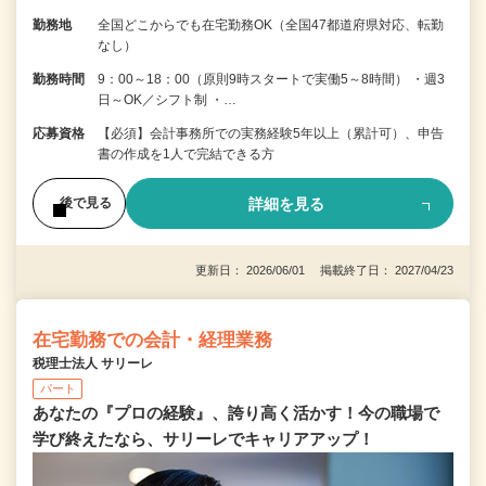
勤務地
全国どこからでも在宅勤務OK（全国47都道府県対応、転勤
なし）
勤務時間
9：00～18：00（原則9時スタートで実働5～8時間） ・週3
日～OK／シフト制 ・…
応募資格
【必須】会計事務所での実務経験5年以上（累計可）、申告
書の作成を1人で完結できる方
詳細を見る
後で見る
更新日： 2026/06/01 掲載終了日： 2027/04/23
在宅勤務での会計・経理業務
税理士法人 サリーレ
パート
あなたの『プロの経験』、誇り高く活かす！今の職場で
学び終えたなら、サリーレでキャリアアップ！