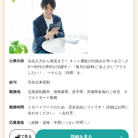
仕事内容
出品入力から発送まで！ ネット通販の仕組みが学べる◎ ＼2
0〜40代の男性が活躍中／ 「毎月の給料に“あと少し”プラス
したい！」 ⇒そんな〈目標〉を…
給与
完全出来高制
勤務地
北海道札幌市、他青森県、岩手県、宮城県各地のご自宅 ※
フルリモート勤務
勤務時間
リモートワークのため、完全自由シフトです！ 詳細はお問い
合わせください。 ＜会社営…
応募資格
＼経験・資格・学歴いっさい不問！／
詳細を見る
後で見る