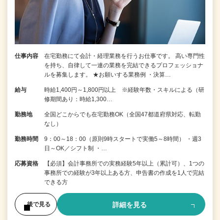
仕事内容
在宅勤務にて会計・経理業務を行うお仕事です。 高い専門性
を持ち、自律して一連の業務を完結できるプロフェッショナ
ルを募集します。 ★お願いする業務例 ・決算…
給与
時給1,400円～1,800円以上 ※経験年数・スキルによる（研
修期間あり：時給1,300…
勤務地
全国どこからでも在宅勤務OK（全国47都道府県対応、転勤
なし）
勤務時間
9：00～18：00（原則9時スタートで実働5～8時間） ・週3
日～OK／シフト制 ・…
応募資格
【必須】会計事務所での実務経験5年以上（累計可）、1つの
事務所での経験が3年以上ある方、申告書の作成を1人で完結
できる方
詳細を見る
後で見る