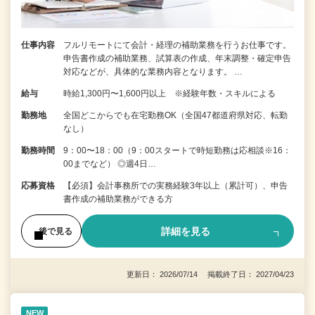
仕事内容
フルリモートにて会計・経理の補助業務を行うお仕事です。
申告書作成の補助業務、試算表の作成、年末調整・確定申告
対応などが、具体的な業務内容となります。 …
給与
時給1,300円〜1,600円以上 ※経験年数・スキルによる
勤務地
全国どこからでも在宅勤務OK（全国47都道府県対応、転勤
なし）
勤務時間
9：00〜18：00（9：00スタートで時短勤務は応相談※16：
00までなど） ◎週4日…
応募資格
【必須】会計事務所での実務経験3年以上（累計可）、申告
書作成の補助業務ができる方
詳細を見る
後で見る
更新日： 2026/07/14 掲載終了日： 2027/04/23
NEW