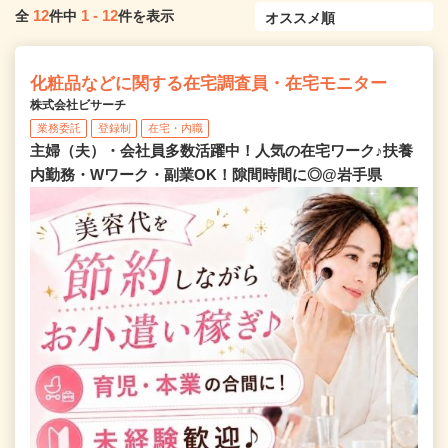
12
1
-
12
全
件中
件を表示
化粧品などに関する在宅調査員・在宅モニター
株式会社ビサーチ
業務委託
登録制
在宅・内職
主婦（夫）・会社員多数活躍中！人気の在宅ワーク♪扶養
内勤務・Wワーク・副業OK！隙間時間に◎@岩手県