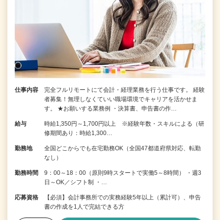
仕事内容
完全フルリモートにて会計・経理業務を行う仕事です。 経験
者募集！無理しなくていい職場環境でキャリアを活かせま
す。 ★お願いする業務例 ・決算書、申告書の作…
給与
時給1,350円～1,700円以上 ※経験年数・スキルによる（研
修期間あり：時給1,300…
勤務地
全国どこからでも在宅勤務OK（全国47都道府県対応、転勤
なし）
勤務時間
9：00～18：00（原則9時スタートで実働5～8時間） ・週3
日～OK／シフト制 ・…
応募資格
【必須】会計事務所での実務経験5年以上（累計可）、申告
書の作成を1人で完結できる方