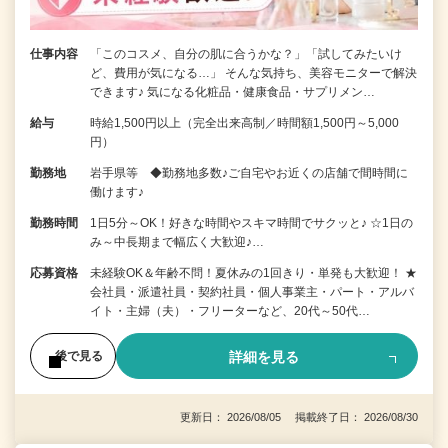
仕事内容
「このコスメ、自分の肌に合うかな？」「試してみたいけ
ど、費用が気になる…」 そんな気持ち、美容モニターで解決
できます♪ 気になる化粧品・健康食品・サプリメン…
給与
時給1,500円以上（完全出来高制／時間額1,500円～5,000
円）
勤務地
岩手県等 ◆勤務地多数♪ご自宅やお近くの店舗で間時間に
働けます♪
勤務時間
1日5分～OK！好きな時間やスキマ時間でサクッと♪ ☆1日の
み～中長期まで幅広く大歓迎♪…
応募資格
未経験OK＆年齢不問！夏休みの1回きり・単発も大歓迎！ ★
会社員・派遣社員・契約社員・個人事業主・パート・アルバ
イト・主婦（夫）・フリーターなど、20代～50代…
詳細を見る
後で見る
更新日： 2026/08/05 掲載終了日： 2026/08/30