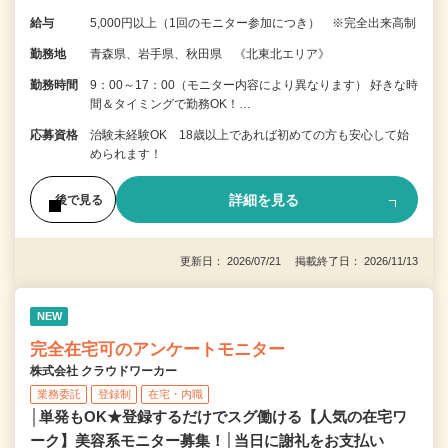
給与
5,000円以上（1回のモニター参加につき） ※完全出来高制
勤務地
青森県、岩手県、秋田県 《北東北エリア》
勤務時間
9：00～17：00（モニター内容により異なります） 好きな時
間＆タイミングで勤務OK！…
応募資格
治験未経験OK 18歳以上であれば初めての方も安心して始
められます！
詳細を見る
後で見る
更新日： 2026/07/21 掲載終了日： 2026/11/13
NEW
完全在宅可のアンケートモニター
株式会社 クラウドワーカー
業務委託
登録制
在宅・内職
│単発もOK★登録するだけでスグ働ける【人気の在宅ワ
ーク】美容系モニター募集！│当日に謝礼をお支払い