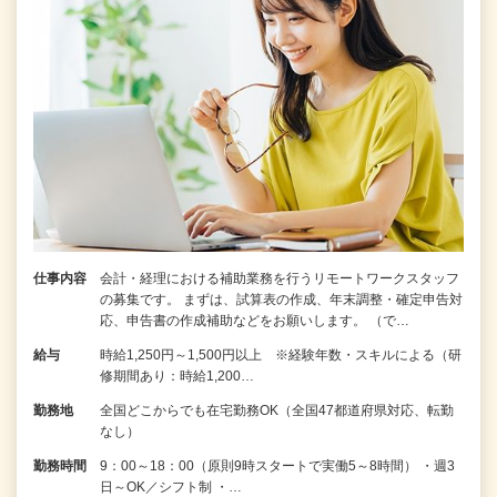
仕事内容
会計・経理における補助業務を行うリモートワークスタッフ
の募集です。 まずは、試算表の作成、年末調整・確定申告対
応、申告書の作成補助などをお願いします。 （で…
給与
時給1,250円～1,500円以上 ※経験年数・スキルによる（研
修期間あり：時給1,200…
勤務地
全国どこからでも在宅勤務OK（全国47都道府県対応、転勤
なし）
勤務時間
9：00～18：00（原則9時スタートで実働5～8時間） ・週3
日～OK／シフト制 ・…