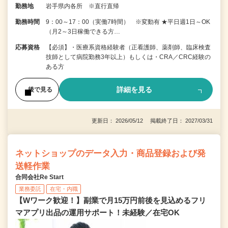
勤務地
岩手県内各所 ※直行直帰
勤務時間
9：00～17：00（実働7時間） ※変動有 ★平日週1日～OK
（月2～3日稼働できる方…
応募資格
【必須】・医療系資格経験者（正看護師、薬剤師、臨床検査
技師として病院勤務3年以上）もしくは・CRA／CRC経験の
ある方
詳細を見る
後で見る
更新日： 2026/05/12 掲載終了日： 2027/03/31
ネットショップのデータ入力・商品登録および発
送軽作業
合同会社Re Start
業務委託
在宅・内職
【Wワーク歓迎！】副業で月15万円前後を見込めるフリ
マアプリ出品の運用サポート！未経験／在宅OK