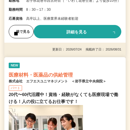
勤務地
岩手県花巻市西宮野目（「いわて花巻空港」より徒歩10分）
勤務時間
8：30～17：30
応募資格
高卒以上、医療業界未経験者歓迎
詳細を見る
後で見る
更新日： 2026/07/24 掲載終了日： 2026/08/31
NEW
医療材料・医薬品の供給管理
株式会社 エフエスユニマネジメント ＜岩手県立中央病院＞
パート
20代〜60代活躍中！資格・経験がなくても医療現場で働
ける！人の役に立てるお仕事です！