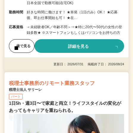
日本全国で勤務可能(在宅OK)
勤務時間
好きな時間に働けます！ ★単発（1日のみ）OK！ ★応募
後、即お仕事開始も可！ ★在…
応募資格
＜未経験者OK／年齢不問＞⇒★特に20代〜50代の女性の登
録多数★ ※スマートフォンもしくはパソコンをお持ちの方
詳細を見る
後で見る
更新日： 2026/07/31 掲載終了日： 2026/08/24
税理士事務所のリモート業務スタッフ
税理士法人 サリーレ
パート
1日5h・週3日〜で家庭と両立！ライフスタイルの変化が
あってもキャリアを重ねられる。