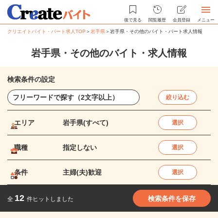
後で見る
閲覧履歴
会員登録
メニュー
クリエイトバイト・パート求人TOP
＞
岩手県
＞
岩手県・その他のバイト・パート求人情報
岩手県・その他のバイト・求人情報
検索条件の設定
絞り込む
エリア
岩手県(すべて)
選択
職種
指定しない
選択
条件
主婦(夫)歓迎
選択
12
検索条件を保存
全
件ヒットしました