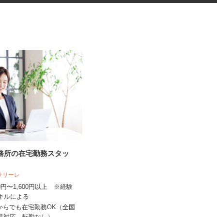
事務所の在宅勤務スタッ
健康食品・化粧品・治験等のモ
ニター
人サリーレ
株式会社SOUKEN
300円〜1,600円以上 ※経験
5,000円以上（1回のモニター参加に
スキルによる
つき） ※完全出来高制