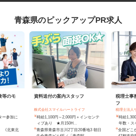
青森県のピックアップPR求人
験等のモ
資料送付の案内スタッフ
税理士
フ
株式会社スマイルハートライフ
税理士法
モニター参加に
時給1,100円～2,000円＋インセンテ
時給1,
制
ィブあり ★月150H...
年数・