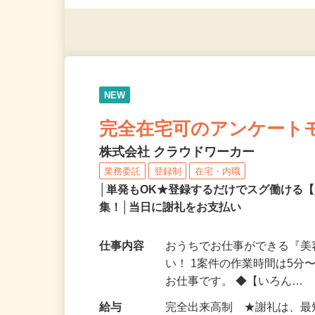
◎年齢不問
NEW
完全在宅可のアンケート
株式会社 クラウドワーカー
業務委託
登録制
在宅・内職
│単発もOK★登録するだけでスグ働ける
集！│当日に謝礼をお支払い
仕事内容
おうちでお仕事ができる『
い！ 1案件の作業時間は5