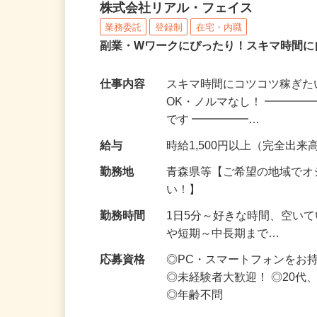
化粧品・サプリの在宅デ
株式会社リアル・フェイス
業務委託
登録制
在宅・内職
副業・Wワークにぴったり！スキマ時間に
仕事内容
スキマ時間にコツコツ稼ぎた
OK・ノルマなし！ ━━━━
です ━━━━━…
給与
時給1,500円以上（完全出来高
勤務地
青森県等【ご希望の地域でオ
い！】
勤務時間
1日5分～好きな時間、空い
や短期～中長期まで…
応募資格
◎PC・スマートフォンをお
◎未経験者大歓迎！ ◎20代