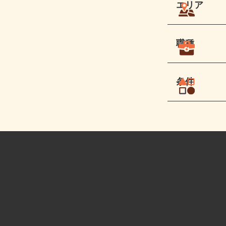
エリア
職種
条件