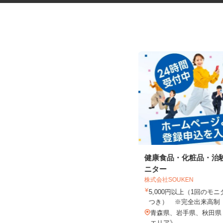
税理士事務所の在宅勤務スタッ
健康食品・化粧品・治
フ
ニター
税理士法人サリーレ
株式会社SOUKEN
時給1,300円〜1,600円以上 ※経験
5,000円以上（1回の
年数・スキルによる
つき） ※完全出来高