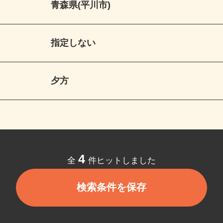
青森県(平川市)
指定しない
夕方
4
全
件ヒットしました
検索条件を保存