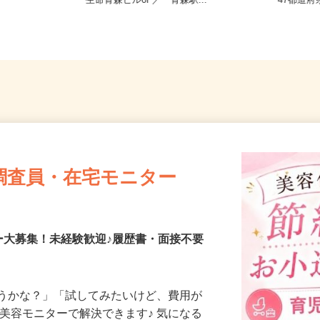
県 《北東北
青森県青森市古川2丁目20番地3 朝日
全国ど
生命青森ビル6F／「青森駅...
47都
調査員・在宅モニター
ー大募集！未経験歓迎♪履歴書・面接不要
合うかな？」「試してみたいけど、費用が