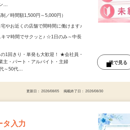
、美容モニターで解決できます♪ 気になる
メン…
制／時間額1,500円～5,000円）
自宅やお近くの店舗で間時間に働けます♪
スキマ時間でサクッと♪ ☆1日のみ～中長
みの1回きり・単発も大歓迎！ ★会社員・
事業主・パート・アルバイト・主婦
後で見
代～50代…
更新日： 2026/08/05 掲載終了日： 2026/08/30