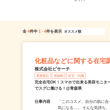
全国どこからでも在宅勤務OK（全国
青森県、岩手県、秋田
47都道府県対応、転勤なし）
エリア》
全
4
件中
1
-
4
件を表示
化粧品などに関する在宅
株式会社ビサーチ
業務委託
登録制
在宅・内職
完全在宅OK！スマホで出来る美容モニタ
でスグに働ける！@青森県
仕事内容
「このコスメ、自分の肌に