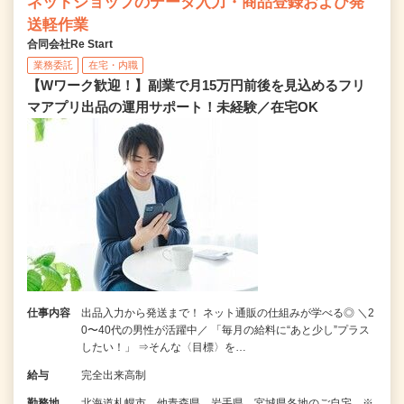
ネットショップのデータ入力・商品登録および発
送軽作業
合同会社Re Start
業務委託
在宅・内職
【Wワーク歓迎！】副業で月15万円前後を見込めるフリ
マアプリ出品の運用サポート！未経験／在宅OK
仕事内容
出品入力から発送まで！ ネット通販の仕組みが学べる◎ ＼2
0〜40代の男性が活躍中／ 「毎月の給料に“あと少し”プラス
したい！」 ⇒そんな〈目標〉を…
給与
完全出来高制
勤務地
北海道札幌市、他青森県、岩手県、宮城県各地のご自宅 ※