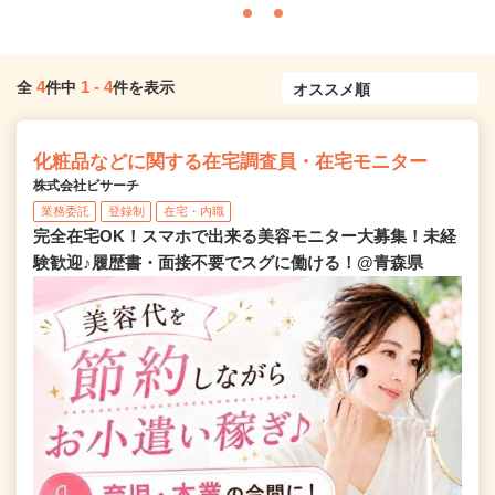
4
1
-
4
全
件中
件を表示
化粧品などに関する在宅調査員・在宅モニター
株式会社ビサーチ
業務委託
登録制
在宅・内職
完全在宅OK！スマホで出来る美容モニター大募集！未経
験歓迎♪履歴書・面接不要でスグに働ける！@青森県