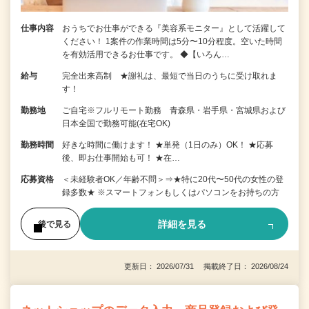
仕事内容
おうちでお仕事ができる『美容系モニター』として活躍して
ください！ 1案件の作業時間は5分〜10分程度。空いた時間
を有効活用できるお仕事です。 ◆【いろん…
給与
完全出来高制 ★謝礼は、最短で当日のうちに受け取れま
す！
勤務地
ご自宅※フルリモート勤務 青森県・岩手県・宮城県および
日本全国で勤務可能(在宅OK)
勤務時間
好きな時間に働けます！ ★単発（1日のみ）OK！ ★応募
後、即お仕事開始も可！ ★在…
応募資格
＜未経験者OK／年齢不問＞⇒★特に20代〜50代の女性の登
録多数★ ※スマートフォンもしくはパソコンをお持ちの方
詳細を見る
後で見る
更新日： 2026/07/31 掲載終了日： 2026/08/24