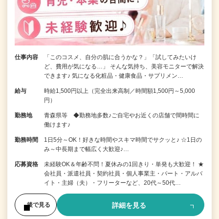
仕事内容
「このコスメ、自分の肌に合うかな？」「試してみたいけ
ど、費用が気になる…」 そんな気持ち、美容モニターで解決
できます♪ 気になる化粧品・健康食品・サプリメン…
給与
時給1,500円以上（完全出来高制／時間額1,500円～5,000
円）
勤務地
青森県等 ◆勤務地多数♪ご自宅やお近くの店舗で間時間に
働けます♪
勤務時間
1日5分～OK！好きな時間やスキマ時間でサクッと♪ ☆1日の
み～中長期まで幅広く大歓迎♪…
応募資格
未経験OK＆年齢不問！夏休みの1回きり・単発も大歓迎！ ★
会社員・派遣社員・契約社員・個人事業主・パート・アルバ
イト・主婦（夫）・フリーターなど、20代～50代…
詳細を見る
後で見る