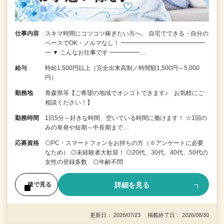
仕事内容
スキマ時間にコツコツ稼ぎたい方へ。 自宅でできる・自分の
ペースでOK・ノルマなし！ ━━━━━━━━━━━━━━
━ ▼ こんなお仕事です ━━━━━…
給与
時給1,500円以上（完全出来高制／時間額1,500円～5,000
円）
勤務地
青森県等【ご希望の地域でオシゴトできます♪ お気軽にご
相談ください！】
勤務時間
1日5分～好きな時間、空いている時間に働けます！ ☆1回の
みの単発や短期～中長期まで…
応募資格
◎PC・スマートフォンをお持ちの方（※アンケートに必要
なため） ◎未経験者大歓迎！ ◎20代、30代、40代、50代の
女性の登録多数 ◎年齢不問
詳細を見る
後で見る
更新日： 2026/07/23 掲載終了日： 2026/08/30