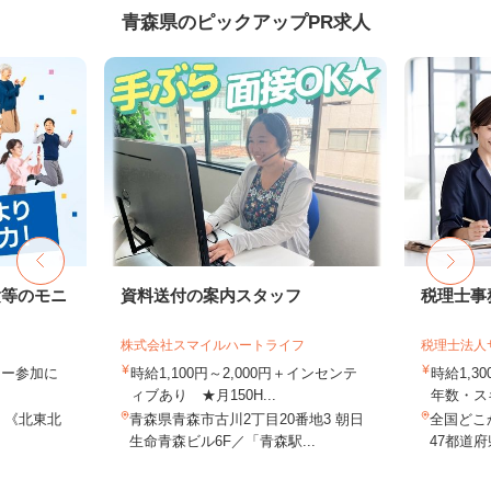
青森県のピックアップPR求人
験等のモニ
資料送付の案内スタッフ
税理士事
株式会社スマイルハートライフ
税理士法人
ター参加に
時給1,100円～2,000円＋インセンテ
時給1,3
ィブあり ★月150H...
年数・ス
 《北東北
青森県青森市古川2丁目20番地3 朝日
全国どこ
生命青森ビル6F／「青森駅...
47都道