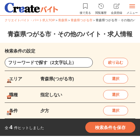
後で見る
閲覧履歴
会員登録
メニュー
クリエイトバイト・パート求人TOP
＞
青森県
＞
青森県つがる市
＞
青森県つがる市・その他のバイ
青森県つがる市・その他のバイト・求人情報
検索条件の設定
絞り込む
エリア
青森県(つがる市)
選択
職種
指定しない
選択
条件
夕方
選択
4
検索条件を保存
全
件ヒットしました