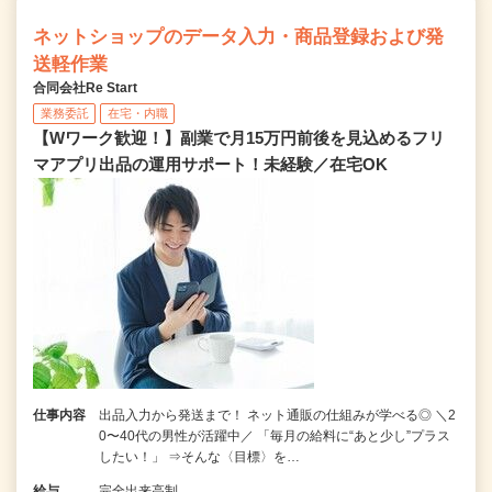
ネットショップのデータ入力・商品登録および発
送軽作業
合同会社Re Start
業務委託
在宅・内職
【Wワーク歓迎！】副業で月15万円前後を見込めるフリ
マアプリ出品の運用サポート！未経験／在宅OK
仕事内容
出品入力から発送まで！ ネット通販の仕組みが学べる◎ ＼2
0〜40代の男性が活躍中／ 「毎月の給料に“あと少し”プラス
したい！」 ⇒そんな〈目標〉を…
給与
完全出来高制