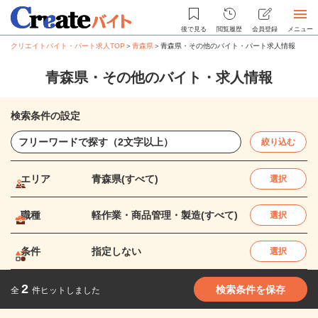
後で見る
閲覧履歴
会員登録
メニュー
クリエイトバイト・パート求人TOP
＞
青森県
＞
青森県・その他のバイト・パート求人情報
青森県・その他のバイト・求人情報
検索条件の設定
絞り込む
エリア
青森県(すべて)
選択
職種
軽作業・商品管理・製造(すべて)
選択
条件
指定しない
選択
2
検索条件を保存
全
件ヒットしました