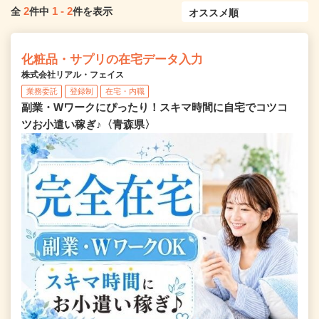
2
1
-
2
全
件中
件を表示
化粧品・サプリの在宅データ入力
株式会社リアル・フェイス
業務委託
登録制
在宅・内職
副業・Wワークにぴったり！スキマ時間に自宅でコツコ
ツお小遣い稼ぎ♪〈青森県〉