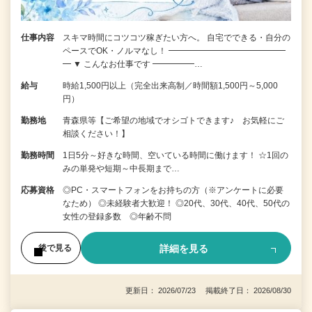
仕事内容
スキマ時間にコツコツ稼ぎたい方へ。 自宅でできる・自分の
ペースでOK・ノルマなし！ ━━━━━━━━━━━━━━
━ ▼ こんなお仕事です ━━━━━…
給与
時給1,500円以上（完全出来高制／時間額1,500円～5,000
円）
勤務地
青森県等【ご希望の地域でオシゴトできます♪ お気軽にご
相談ください！】
勤務時間
1日5分～好きな時間、空いている時間に働けます！ ☆1回の
みの単発や短期～中長期まで…
応募資格
◎PC・スマートフォンをお持ちの方（※アンケートに必要
なため） ◎未経験者大歓迎！ ◎20代、30代、40代、50代の
女性の登録多数 ◎年齢不問
詳細を見る
後で見る
更新日： 2026/07/23 掲載終了日： 2026/08/30