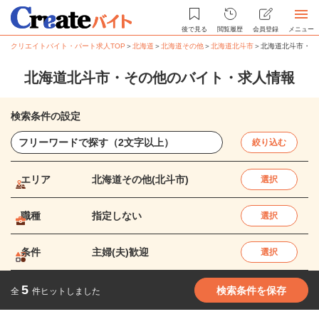
後で見る
閲覧履歴
会員登録
メニュー
クリエイトバイト・パート求人TOP
＞
北海道
＞
北海道その他
＞
北海道北斗市
＞
北海道北斗市・そ
北海道北斗市・その他のバイト・求人情報
検索条件の設定
絞り込む
エリア
北海道その他(北斗市)
選択
職種
指定しない
選択
条件
主婦(夫)歓迎
選択
5
検索条件を保存
全
件ヒットしました