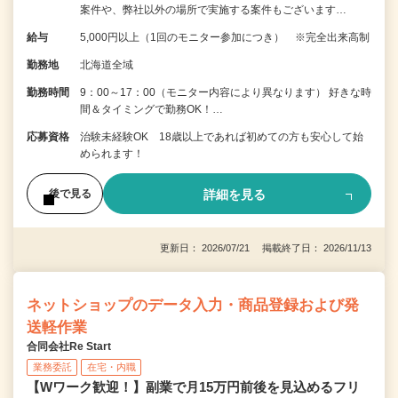
案件や、弊社以外の場所で実施する案件もございます…
給与
5,000円以上（1回のモニター参加につき） ※完全出来高制
勤務地
北海道全域
勤務時間
9：00～17：00（モニター内容により異なります） 好きな時
間＆タイミングで勤務OK！…
応募資格
治験未経験OK 18歳以上であれば初めての方も安心して始
められます！
詳細を見る
後で見る
更新日： 2026/07/21 掲載終了日： 2026/11/13
ネットショップのデータ入力・商品登録および発
送軽作業
合同会社Re Start
業務委託
在宅・内職
【Wワーク歓迎！】副業で月15万円前後を見込めるフリ