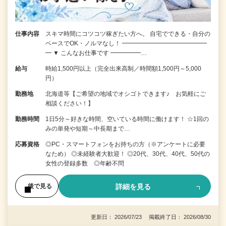
仕事内容
スキマ時間にコツコツ稼ぎたい方へ。 自宅でできる・自分の
ペースでOK・ノルマなし！ ━━━━━━━━━━━━━━
━ ▼ こんなお仕事です ━━━━━…
給与
時給1,500円以上（完全出来高制／時間額1,500円～5,000
円）
勤務地
北海道等【ご希望の地域でオシゴトできます♪ お気軽にご
相談ください！】
勤務時間
1日5分～好きな時間、空いている時間に働けます！ ☆1回の
みの単発や短期～中長期まで…
応募資格
◎PC・スマートフォンをお持ちの方（※アンケートに必要
なため） ◎未経験者大歓迎！ ◎20代、30代、40代、50代の
女性の登録多数 ◎年齢不問
詳細を見る
後で見る
更新日： 2026/07/23 掲載終了日： 2026/08/30