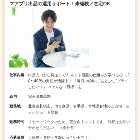
マアプリ出品の運用サポート！未経験／在宅OK
仕事内容
出品入力から発送まで！ ネット通販の仕組みが学べる◎ ＼2
0〜40代の男性が活躍中／ 「毎月の給料に“あと少し”プラス
したい！」 ⇒そんな〈目標〉を…
給与
完全出来高制
勤務地
北海道札幌市、他青森県、岩手県、宮城県各地のご自宅 ※
フルリモート勤務
勤務時間
リモートワークのため、完全自由シフトです！ 詳細はお問い
合わせください。 ＜会社営…
応募資格
＼経験・資格・学歴いっさい不問！／