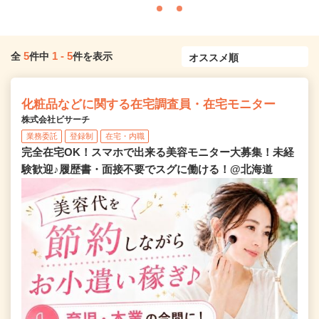
5
1
-
5
全
件中
件を表示
化粧品などに関する在宅調査員・在宅モニター
株式会社ビサーチ
業務委託
登録制
在宅・内職
完全在宅OK！スマホで出来る美容モニター大募集！未経
験歓迎♪履歴書・面接不要でスグに働ける！@北海道