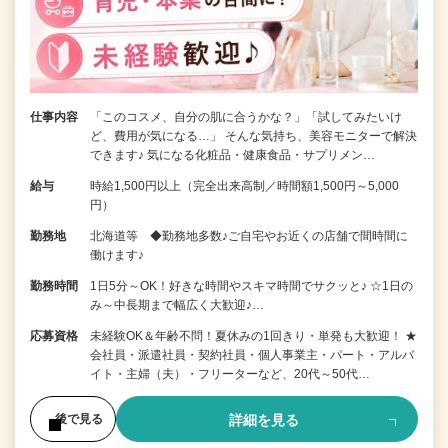
仕事内容
「このコスメ、自分の肌に合うかな？」「試してみたいけ
ど、費用が気になる…」 そんな気持ち、美容モニターで解決
できます♪ 気になる化粧品・健康食品・サプリメン…
給与
時給1,500円以上（完全出来高制／時間額1,500円～5,000
円）
勤務地
北海道等 ◆勤務地多数♪ご自宅やお近くの店舗で間時間に
働けます♪
勤務時間
1日5分～OK！好きな時間やスキマ時間でサクッと♪ ☆1日の
み～中長期まで幅広く大歓迎♪…
応募資格
未経験OK＆年齢不問！夏休みの1回きり・単発も大歓迎！ ★
会社員・派遣社員・契約社員・個人事業主・パート・アルバ
イト・主婦（夫）・フリーターなど、20代～50代…
詳細を見る
後で見る