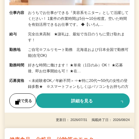
仕事内容
おうちでお仕事ができる『美容系モニター』として活躍して
ください！ 1案件の作業時間は5分〜10分程度。空いた時間
を有効活用できるお仕事です。 ◆【いろん…
給与
完全出来高制 ★謝礼は、最短で当日のうちに受け取れま
す！
勤務地
ご自宅※フルリモート勤務 北海道および日本全国で勤務可
能(在宅OK)
勤務時間
好きな時間に働けます！ ★単発（1日のみ）OK！ ★応募
後、即お仕事開始も可！ ★在…
応募資格
＜未経験者OK／年齢不問＞⇒★特に20代〜50代の女性の登
録多数★ ※スマートフォンもしくはパソコンをお持ちの方
詳細を見る
後で見る
更新日： 2026/07/31 掲載終了日： 2026/08/24