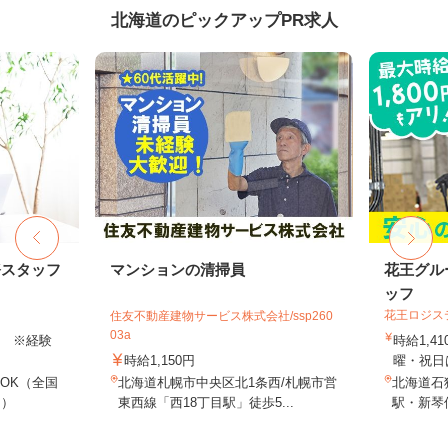
北海道のピックアップPR求人
務スタッフ
マンションの清掃員
花王グル
ッフ
花王ロジス
住友不動産建物サービス株式会社/ssp260
03a
以上 ※経験
時給1,4
時給1,150円
曜・祝日は
OK（全国
北海道札幌市中央区北1条西/札幌市営
北海道石狩
し）
東西線「西18丁目駅」徒歩5...
駅・新琴