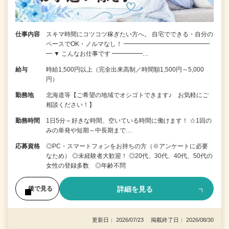
仕事内容
スキマ時間にコツコツ稼ぎたい方へ。 自宅でできる・自分の
ペースでOK・ノルマなし！ ━━━━━━━━━━━━━━
━ ▼ こんなお仕事です ━━━━━…
給与
時給1,500円以上（完全出来高制／時間額1,500円～5,000
円）
勤務地
北海道等【ご希望の地域でオシゴトできます♪ お気軽にご
相談ください！】
勤務時間
1日5分～好きな時間、空いている時間に働けます！ ☆1回の
みの単発や短期～中長期まで…
応募資格
◎PC・スマートフォンをお持ちの方（※アンケートに必要
なため） ◎未経験者大歓迎！ ◎20代、30代、40代、50代の
女性の登録多数 ◎年齢不問
詳細を見る
後で見る
更新日： 2026/07/23 掲載終了日： 2026/08/30