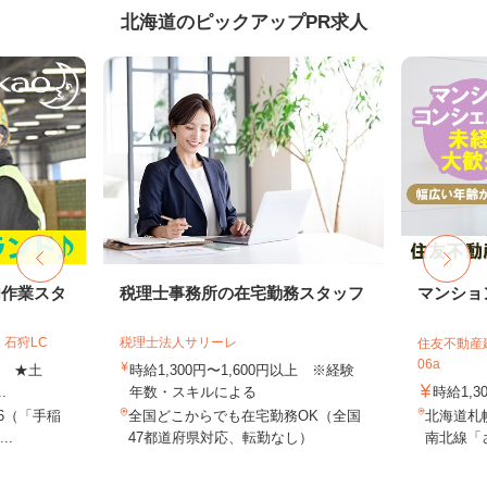
北海道のピックアップPR求人
内作業スタ
税理士事務所の在宅勤務スタッフ
マンショ
石狩LC
税理士法人サリーレ
住友不動産建
06a
上 ★土
時給1,300円〜1,600円以上 ※経験
.
年数・スキルによる
時給1,3
-6（「手稲
全国どこからでも在宅勤務OK（全国
北海道札
..
47都道府県対応、転勤なし）
南北線「さ