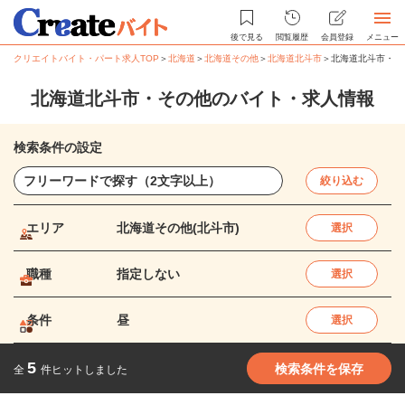
後で見る
閲覧履歴
会員登録
メニュー
クリエイトバイト・パート求人TOP
＞
北海道
＞
北海道その他
＞
北海道北斗市
＞
北海道北斗市・そ
北海道北斗市・その他のバイト・求人情報
検索条件の設定
絞り込む
エリア
北海道その他(北斗市)
選択
職種
指定しない
選択
条件
昼
選択
5
検索条件を保存
全
件ヒットしました