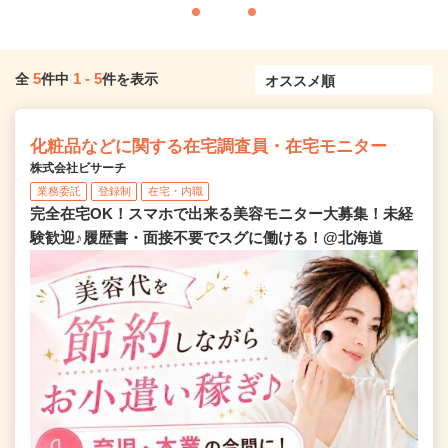
5
1
-
5
全
件中
件を表示
化粧品などに関する在宅調査員・在宅モニター
株式会社ビサーチ
業務委託
登録制
在宅・内職
完全在宅OK！スマホで出来る美容モニター大募集！未経
験歓迎♪履歴書・面接不要でスグに働ける！@北海道