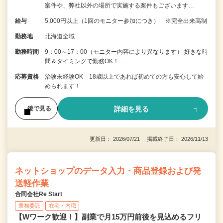
案件や、弊社以外の場所で実施する案件もございます…
給与
5,000円以上（1回のモニター参加につき） ※完全出来高制
勤務地
北海道全域
勤務時間
9：00～17：00（モニター内容により異なります） 好きな時
間＆タイミングで勤務OK！…
応募資格
治験未経験OK 18歳以上であれば初めての方も安心して始
められます！
詳細を見る
後で見る
更新日： 2026/07/21 掲載終了日： 2026/11/13
ネットショップのデータ入力・商品登録および発
送軽作業
合同会社Re Start
業務委託
在宅・内職
【Wワーク歓迎！】副業で月15万円前後を見込めるフリ