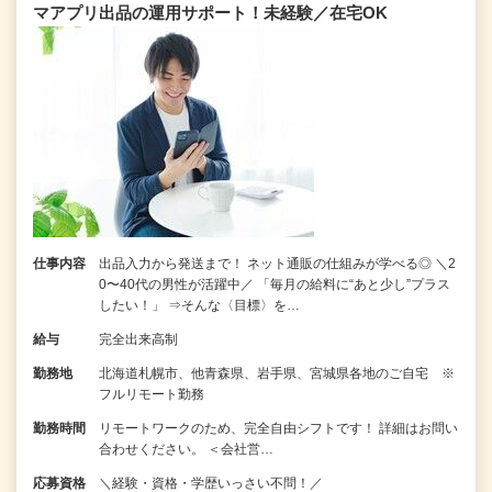
マアプリ出品の運用サポート！未経験／在宅OK
仕事内容
出品入力から発送まで！ ネット通販の仕組みが学べる◎ ＼2
0〜40代の男性が活躍中／ 「毎月の給料に“あと少し”プラス
したい！」 ⇒そんな〈目標〉を…
給与
完全出来高制
勤務地
北海道札幌市、他青森県、岩手県、宮城県各地のご自宅 ※
フルリモート勤務
勤務時間
リモートワークのため、完全自由シフトです！ 詳細はお問い
合わせください。 ＜会社営…
応募資格
＼経験・資格・学歴いっさい不問！／