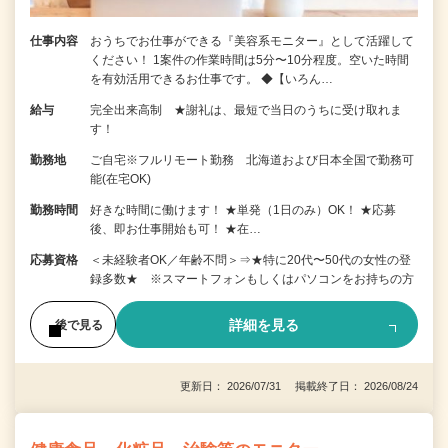
仕事内容
おうちでお仕事ができる『美容系モニター』として活躍して
ください！ 1案件の作業時間は5分〜10分程度。空いた時間
を有効活用できるお仕事です。 ◆【いろん…
給与
完全出来高制 ★謝礼は、最短で当日のうちに受け取れま
す！
勤務地
ご自宅※フルリモート勤務 北海道および日本全国で勤務可
能(在宅OK)
勤務時間
好きな時間に働けます！ ★単発（1日のみ）OK！ ★応募
後、即お仕事開始も可！ ★在…
応募資格
＜未経験者OK／年齢不問＞⇒★特に20代〜50代の女性の登
録多数★ ※スマートフォンもしくはパソコンをお持ちの方
詳細を見る
後で見る
更新日： 2026/07/31 掲載終了日： 2026/08/24