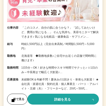
仕事内容
「このコスメ、自分の肌に合うかな？」「試してみたいけ
ど、費用が気になる…」 そんな気持ち、美容モニターで解決
できます♪ 気になる化粧品・健康食品・サプリメン…
給与
時給1,500円以上（完全出来高制／時間額1,500円～5,000
円）
勤務地
北海道等 ◆勤務地多数♪ご自宅やお近くの店舗で間時間に
働けます♪
勤務時間
1日5分～OK！好きな時間やスキマ時間でサクッと♪ ☆1日の
み～中長期まで幅広く大歓迎♪…
応募資格
未経験OK＆年齢不問！夏休みの1回きり・単発も大歓迎！ ★
会社員・派遣社員・契約社員・個人事業主・パート・アルバ
イト・主婦（夫）・フリーターなど、20代～50代…
詳細を見る
後で見る