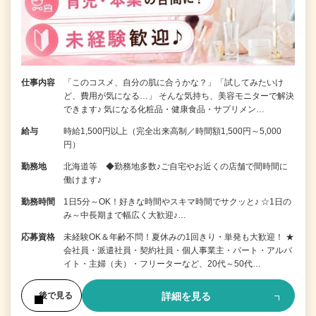
仕事内容
「このコスメ、自分の肌に合うかな？」「試してみたいけ
ど、費用が気になる…」 そんな気持ち、美容モニターで解決
できます♪ 気になる化粧品・健康食品・サプリメン…
給与
時給1,500円以上（完全出来高制／時間額1,500円～5,000
円）
勤務地
北海道等 ◆勤務地多数♪ご自宅やお近くの店舗で間時間に
働けます♪
勤務時間
1日5分～OK！好きな時間やスキマ時間でサクッと♪ ☆1日の
み～中長期まで幅広く大歓迎♪…
応募資格
未経験OK＆年齢不問！夏休みの1回きり・単発も大歓迎！ ★
会社員・派遣社員・契約社員・個人事業主・パート・アルバ
イト・主婦（夫）・フリーターなど、20代～50代…
詳細を見る
後で見る