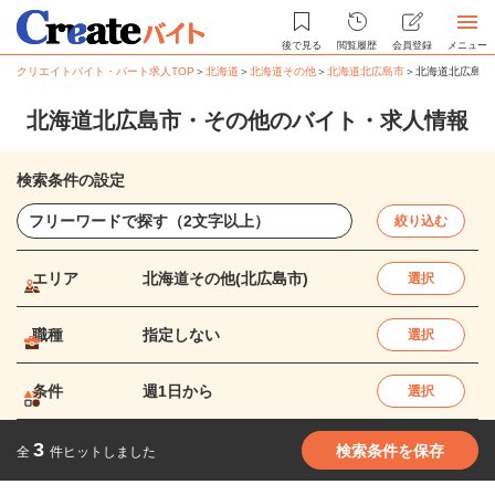
後で見る
閲覧履歴
会員登録
メニュー
クリエイトバイト・パート求人TOP
＞
北海道
＞
北海道その他
＞
北海道北広島市
＞
北海道北広島市
北海道北広島市・その他のバイト・求人情報
検索条件の設定
絞り込む
エリア
北海道その他(北広島市)
選択
職種
指定しない
選択
条件
週1日から
選択
3
検索条件を保存
全
件ヒットしました