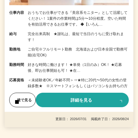
仕事内容
おうちでお仕事ができる『美容系モニター』として活躍して
ください！ 1案件の作業時間は5分〜10分程度。空いた時間
を有効活用できるお仕事です。 ◆【いろん…
給与
完全出来高制 ★謝礼は、最短で当日のうちに受け取れま
す！
勤務地
ご自宅※フルリモート勤務 北海道および日本全国で勤務可
能(在宅OK)
勤務時間
好きな時間に働けます！ ★単発（1日のみ）OK！ ★応募
後、即お仕事開始も可！ ★在…
応募資格
＜未経験者OK／年齢不問＞⇒★特に20代〜50代の女性の登
録多数★ ※スマートフォンもしくはパソコンをお持ちの方
詳細を見る
後で見る
更新日： 2026/07/31 掲載終了日： 2026/08/24