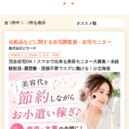
3
1
-
3
全
件中
件を表示
化粧品などに関する在宅調査員・在宅モニター
株式会社ビサーチ
業務委託
登録制
在宅・内職
完全在宅OK！スマホで出来る美容モニター大募集！未経
験歓迎♪履歴書・面接不要でスグに働ける！@北海道