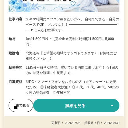
仕事内容
スキマ時間にコツコツ稼ぎたい方へ。 自宅でできる・自分の
ペースでOK・ノルマなし！ ━━━━━━━━━━━━━━
━ ▼ こんなお仕事です ━━━━━…
給与
時給1,500円以上（完全出来高制／時間額1,500円～5,000
円）
勤務地
北海道等【ご希望の地域でオシゴトできます♪ お気軽にご
相談ください！】
勤務時間
1日5分～好きな時間、空いている時間に働けます！ ☆1回の
みの単発や短期～中長期まで…
応募資格
◎PC・スマートフォンをお持ちの方（※アンケートに必要
なため） ◎未経験者大歓迎！ ◎20代、30代、40代、50代の
女性の登録多数 ◎年齢不問
詳細を見る
後で見る
更新日： 2026/07/23 掲載終了日： 2026/08/30