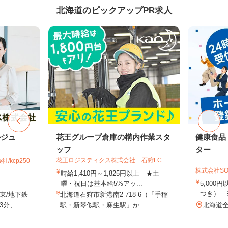
北海道のピックアップPR求人
ルジュ
花王グループ倉庫の構内作業スタ
健康食品
ッフ
ター
花王ロジスティクス株式会社 石狩LC
kcp250
株式会社SO
時給1,410円～1,825円以上 ★土
曜・祝日は基本給5%アッ...
5,000
つき） 
東/地下鉄
北海道石狩市新港南2-718-6（「手稲
、...
駅・新琴似駅・麻生駅」か...
北海道