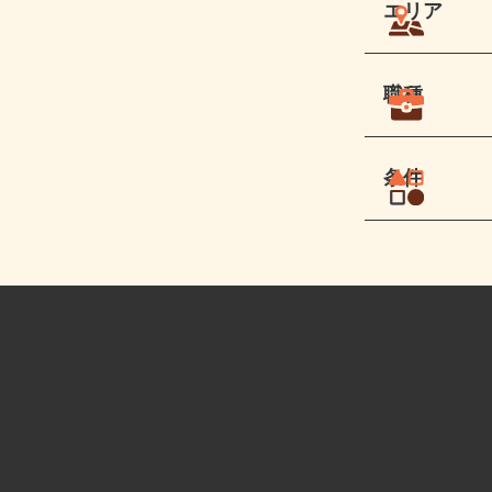
エリア
職種
条件