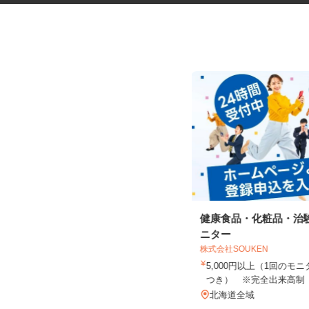
マンションのコンシェルジュ
健康食品・化粧品・治
ニター
住友不動産建物サービス株式会社/kcp250
06a
株式会社SOUKEN
時給1,300円
5,000円以上（1回の
つき） ※完全出来高
北海道札幌市中央区北四条東/地下鉄