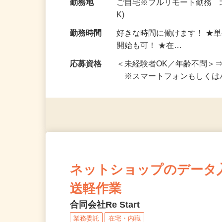
給与
完全出来高制 ★謝礼は、
勤務地
ご自宅※フルリモート勤務 
K)
勤務時間
好きな時間に働けます！ ★
開始も可！ ★在…
応募資格
＜未経験者OK／年齢不問＞
※スマートフォンもしくは
ネットショップのデータ
送軽作業