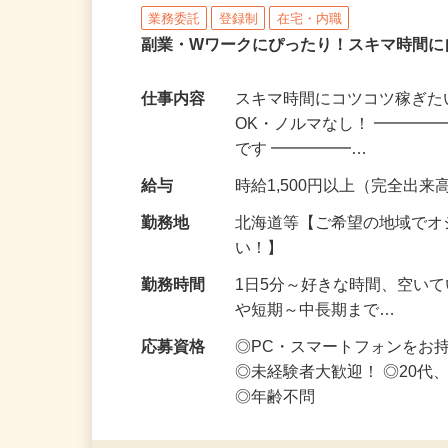
株式会社リアル・フェイス
業務委託
登録制
在宅・内職
副業・Wワークにぴったり！スキマ時間に
仕事内容
スキマ時間にコツコツ稼ぎた
OK・ノルマなし！ ━━━━
です ━━━━━…
給与
時給1,500円以上（完全出来高
勤務地
北海道等【ご希望の地域でオ
い！】
勤務時間
1日5分～好きな時間、空い
や短期～中長期まで…
応募資格
◎PC・スマートフォンをお
◎未経験者大歓迎！ ◎20代
◎年齢不問