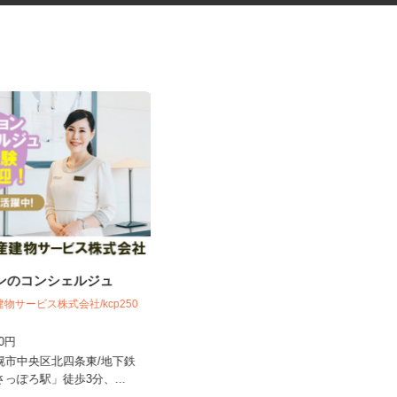
ョンのコンシェルジュ
健康食品・化粧品・治験等のモ
ニター
建物サービス株式会社/kcp250
株式会社SOUKEN
300円
5,000円以上（1回のモニター参加に
つき） ※完全出来高制
札幌市中央区北四条東/地下鉄