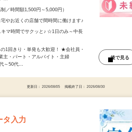
メン…
制／時間額1,500円～5,000円）
自宅やお近くの店舗で間時間に働けます♪
スキマ時間でサクッと♪ ☆1日のみ～中長
みの1回きり・単発も大歓迎！ ★会社員・
事業主・パート・アルバイト・主婦
後で見
代～50代…
更新日： 2026/08/05 掲載終了日： 2026/08/30
ータ入力