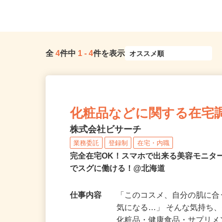
南北線「さっぽろ駅」徒歩3分、...
北海道全域
全
4
件中
1
-
4
件を表示
化粧品などに関する在宅
株式会社ビサーチ
業務委託
登録制
在宅・内職
完全在宅OK！スマホで出来る美容モニタ
でスグに働ける！@北海道
仕事内容
「このコスメ、自分の肌に
気になる…」 そんな気持ち