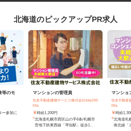
北海道のピックアップPR求人
験等のモ
マンションの管理員
マンシ
住友不動産建物サービス株式会社/skp260
住友不動産
04a
06a
モニター参加に
時給1,200円
時給1,
制
北海道札幌市西区山の手6条/札幌市
北海道