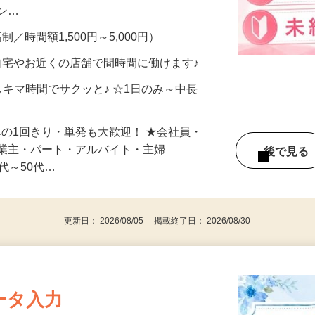
、美容モニターで解決できます♪ 気になる
メン…
制／時間額1,500円～5,000円）
自宅やお近くの店舗で間時間に働けます♪
スキマ時間でサクッと♪ ☆1日のみ～中長
みの1回きり・単発も大歓迎！ ★会社員・
事業主・パート・アルバイト・主婦
後で見
代～50代…
更新日： 2026/08/05 掲載終了日： 2026/08/30