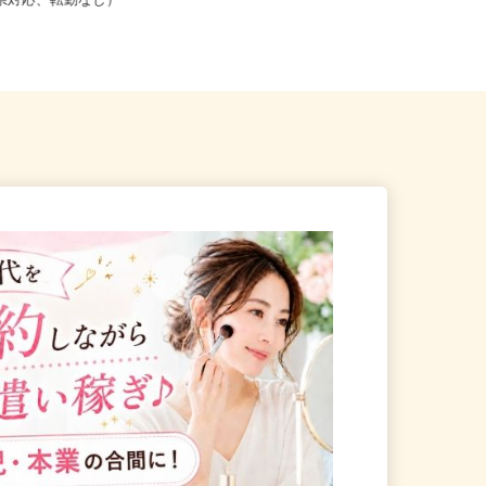
こからでも在宅勤務OK（全国
北海道札幌市中央区北四条東/地下鉄
道府県対応、転勤なし）
南北線「さっぽろ駅」徒歩3分、...