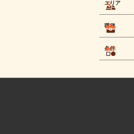
エリア
職種
条件