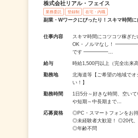
化粧品・サプリの在宅デ
株式会社リアル・フェイス
業務委託
登録制
在宅・内職
副業・Wワークにぴったり！スキマ時間に
仕事内容
スキマ時間にコツコツ稼ぎた
OK・ノルマなし！ ━━━━
です ━━━━━…
給与
時給1,500円以上（完全出来高
勤務地
北海道等【ご希望の地域でオ
い！】
勤務時間
1日5分～好きな時間、空い
や短期～中長期まで…
応募資格
◎PC・スマートフォンをお
◎未経験者大歓迎！ ◎20代