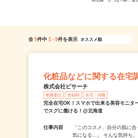
全国どこからでも在宅勤務OK（全国
北海道札幌市中央区北四
47都道府県対応、転勤なし）
南北線「さっぽろ駅」徒歩
全
5
件中
1
-
5
件を表示
化粧品などに関する在宅
株式会社ビサーチ
業務委託
登録制
在宅・内職
完全在宅OK！スマホで出来る美容モニタ
でスグに働ける！@北海道
仕事内容
「このコスメ、自分の肌に