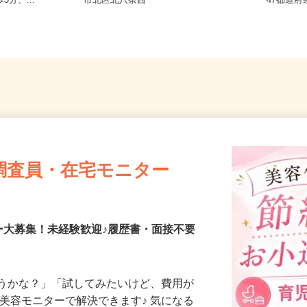
条東/地下鉄
北海道札幌市中央区北二条西、札幌
全国ど
3分、...
市北区北八条西
47都
調査員・在宅モニター
ー大募集！未経験歓迎♪履歴書・面接不要
合うかな？」「試してみたいけど、費用が