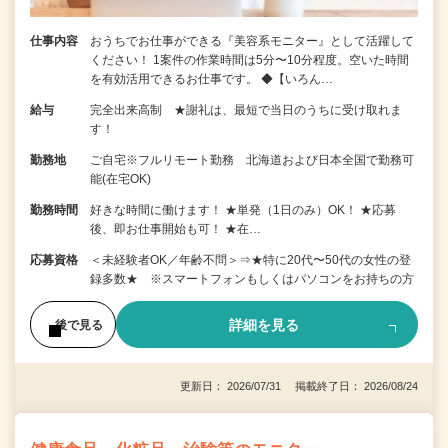
仕事内容
おうちでお仕事ができる『美容系モニター』として活躍して
ください！ 1案件の作業時間は5分〜10分程度。空いた時間
を有効活用できるお仕事です。 ◆【いろん…
給与
完全出来高制 ★謝礼は、最短で当日のうちに受け取れま
す！
勤務地
ご自宅※フルリモート勤務 北海道および日本全国で勤務可
能(在宅OK)
勤務時間
好きな時間に働けます！ ★単発（1日のみ）OK！ ★応募
後、即お仕事開始も可！ ★在…
応募資格
＜未経験者OK／年齢不問＞⇒★特に20代〜50代の女性の登
録多数★ ※スマートフォンもしくはパソコンをお持ちの方
詳細を見る
後で見る
更新日： 2026/07/31 掲載終了日： 2026/08/24