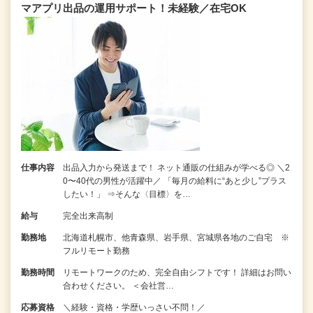
マアプリ出品の運用サポート！未経験／在宅OK
仕事内容
出品入力から発送まで！ ネット通販の仕組みが学べる◎ ＼2
0〜40代の男性が活躍中／ 「毎月の給料に“あと少し”プラス
したい！」 ⇒そんな〈目標〉を…
給与
完全出来高制
勤務地
北海道札幌市、他青森県、岩手県、宮城県各地のご自宅 ※
フルリモート勤務
勤務時間
リモートワークのため、完全自由シフトです！ 詳細はお問い
合わせください。 ＜会社営…
応募資格
＼経験・資格・学歴いっさい不問！／