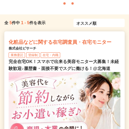
5
1
-
5
全
件中
件を表示
化粧品などに関する在宅調査員・在宅モニター
株式会社ビサーチ
業務委託
登録制
在宅・内職
完全在宅OK！スマホで出来る美容モニター大募集！未経
験歓迎♪履歴書・面接不要でスグに働ける！@北海道