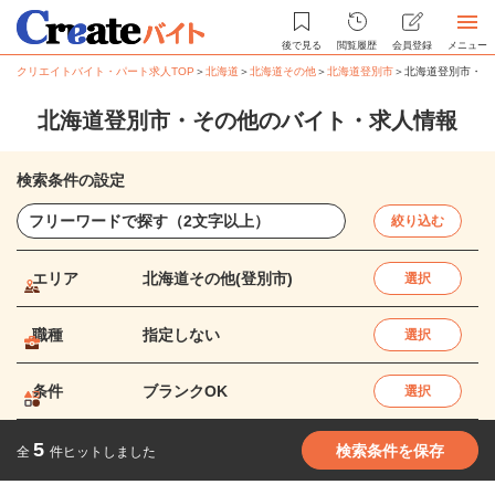
後で見る
閲覧履歴
会員登録
メニュー
クリエイトバイト・パート求人TOP
＞
北海道
＞
北海道その他
＞
北海道登別市
＞
北海道登別市・そ
北海道登別市・その他のバイト・求人情報
検索条件の設定
絞り込む
エリア
北海道その他(登別市)
選択
職種
指定しない
選択
条件
ブランクOK
選択
5
検索条件を保存
全
件ヒットしました