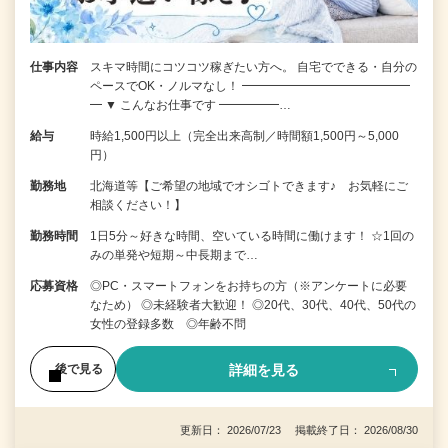
仕事内容
スキマ時間にコツコツ稼ぎたい方へ。 自宅でできる・自分の
ペースでOK・ノルマなし！ ━━━━━━━━━━━━━━
━ ▼ こんなお仕事です ━━━━━…
給与
時給1,500円以上（完全出来高制／時間額1,500円～5,000
円）
勤務地
北海道等【ご希望の地域でオシゴトできます♪ お気軽にご
相談ください！】
勤務時間
1日5分～好きな時間、空いている時間に働けます！ ☆1回の
みの単発や短期～中長期まで…
応募資格
◎PC・スマートフォンをお持ちの方（※アンケートに必要
なため） ◎未経験者大歓迎！ ◎20代、30代、40代、50代の
女性の登録多数 ◎年齢不問
詳細を見る
後で見る
更新日： 2026/07/23 掲載終了日： 2026/08/30