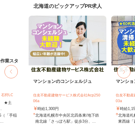
北海道のピックアップPR求人
内作業スタ
マンションのコンシェルジュ
マンショ
石狩LC
住友不動産建物サービス株式会社/kcp250
住友不動産建
06a
03a
上 ★土
.
時給1,300円
時給1,1
-6（「手稲
北海道札幌市中央区北四条東/地下鉄
北海道札
..
南北線「さっぽろ駅」徒歩3分、...
東西線「西