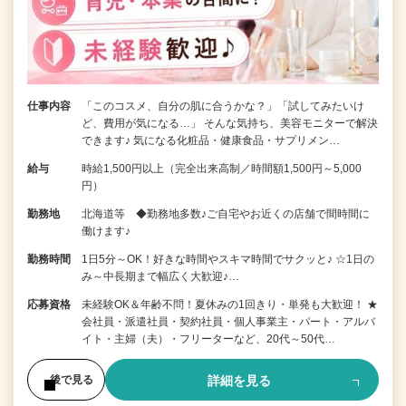
仕事内容
「このコスメ、自分の肌に合うかな？」「試してみたいけ
ど、費用が気になる…」 そんな気持ち、美容モニターで解決
できます♪ 気になる化粧品・健康食品・サプリメン…
給与
時給1,500円以上（完全出来高制／時間額1,500円～5,000
円）
勤務地
北海道等 ◆勤務地多数♪ご自宅やお近くの店舗で間時間に
働けます♪
勤務時間
1日5分～OK！好きな時間やスキマ時間でサクッと♪ ☆1日の
み～中長期まで幅広く大歓迎♪…
応募資格
未経験OK＆年齢不問！夏休みの1回きり・単発も大歓迎！ ★
会社員・派遣社員・契約社員・個人事業主・パート・アルバ
イト・主婦（夫）・フリーターなど、20代～50代…
詳細を見る
後で見る