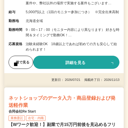
案件や、弊社以外の場所で実施する案件もございます…
給与
5,000円以上（1回のモニター参加につき） ※完全出来高制
勤務地
北海道全域
勤務時間
9：00～17：00（モニター内容により異なります） 好きな時
間＆タイミングで勤務OK！…
応募資格
治験未経験OK 18歳以上であれば初めての方も安心して始
められます！
詳細を見る
後で見る
更新日： 2026/07/21 掲載終了日： 2026/11/13
ネットショップのデータ入力・商品登録および発
送軽作業
合同会社Re Start
業務委託
在宅・内職
【Wワーク歓迎！】副業で月15万円前後を見込めるフリ