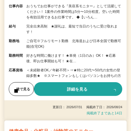
仕事内容
おうちでお仕事ができる『美容系モニター』として活躍して
ください！ 1案件の作業時間は5分〜10分程度。空いた時間
を有効活用できるお仕事です。 ◆【いろん…
給与
完全出来高制 ★謝礼は、最短で当日のうちに受け取れま
す！
勤務地
ご自宅※フルリモート勤務 北海道および日本全国で勤務可
能(在宅OK)
勤務時間
好きな時間に働けます！ ★単発（1日のみ）OK！ ★応募
後、即お仕事開始も可！ ★在…
応募資格
＜未経験者OK／年齢不問＞⇒★特に20代〜50代の女性の登
録多数★ ※スマートフォンもしくはパソコンをお持ちの方
詳細を見る
後で見る
更新日： 2026/07/31 掲載終了日： 2026/08/24
掲載終了まであと14日