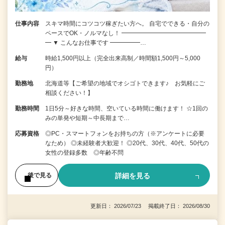
仕事内容
スキマ時間にコツコツ稼ぎたい方へ。 自宅でできる・自分の
ペースでOK・ノルマなし！ ━━━━━━━━━━━━━━
━ ▼ こんなお仕事です ━━━━━…
給与
時給1,500円以上（完全出来高制／時間額1,500円～5,000
円）
勤務地
北海道等【ご希望の地域でオシゴトできます♪ お気軽にご
相談ください！】
勤務時間
1日5分～好きな時間、空いている時間に働けます！ ☆1回の
みの単発や短期～中長期まで…
応募資格
◎PC・スマートフォンをお持ちの方（※アンケートに必要
なため） ◎未経験者大歓迎！ ◎20代、30代、40代、50代の
女性の登録多数 ◎年齢不問
詳細を見る
後で見る
更新日： 2026/07/23 掲載終了日： 2026/08/30