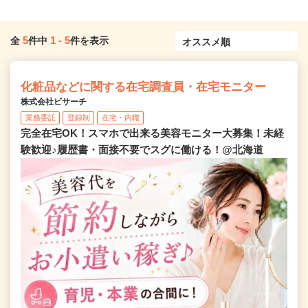
5
1
-
5
全
件中
件を表示
化粧品などに関する在宅調査員・在宅モニター
株式会社ビサーチ
業務委託
登録制
在宅・内職
完全在宅OK！スマホで出来る美容モニター大募集！未経
験歓迎♪履歴書・面接不要でスグに働ける！@北海道