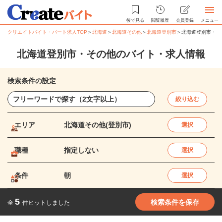
後で見る
閲覧履歴
会員登録
メニュー
クリエイトバイト・パート求人TOP
＞
北海道
＞
北海道その他
＞
北海道登別市
＞
北海道登別市・そ
北海道登別市・その他のバイト・求人情報
検索条件の設定
絞り込む
エリア
北海道その他(登別市)
選択
職種
指定しない
選択
条件
朝
選択
5
検索条件を保存
全
件ヒットしました