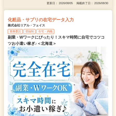
更新日： 2026/08/05 掲載終了日： 2026/08/30
化粧品・サプリの在宅データ入力
株式会社リアル・フェイス
業務委託
登録制
在宅・内職
副業・Wワークにぴったり！スキマ時間に自宅でコツコ
ツお小遣い稼ぎ♪＜北海道＞