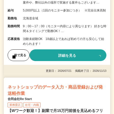
案件や、弊社以外の場所で実施する案件もございます…
給与
5,000円以上（1回のモニター参加につき） ※完全出来高制
勤務地
北海道全域
勤務時間
9：00～17：00（モニター内容により異なります） 好きな時
間＆タイミングで勤務OK！…
応募資格
治験未経験OK 18歳以上であれば初めての方も安心して始
められます！
詳細を見る
後で見る
更新日： 2026/07/21 掲載終了日： 2026/11/13
ネットショップのデータ入力・商品登録および発
送軽作業
合同会社Re Start
業務委託
在宅・内職
【Wワーク歓迎！】副業で月15万円前後を見込めるフリ