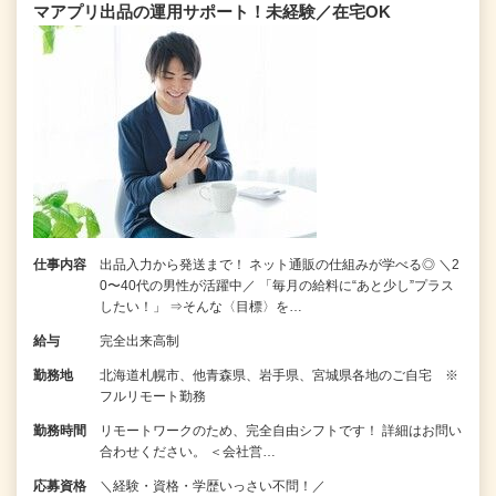
マアプリ出品の運用サポート！未経験／在宅OK
仕事内容
出品入力から発送まで！ ネット通販の仕組みが学べる◎ ＼2
0〜40代の男性が活躍中／ 「毎月の給料に“あと少し”プラス
したい！」 ⇒そんな〈目標〉を…
給与
完全出来高制
勤務地
北海道札幌市、他青森県、岩手県、宮城県各地のご自宅 ※
フルリモート勤務
勤務時間
リモートワークのため、完全自由シフトです！ 詳細はお問い
合わせください。 ＜会社営…
応募資格
＼経験・資格・学歴いっさい不問！／