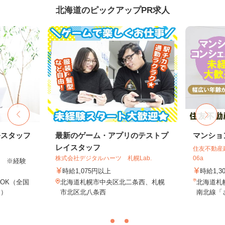
北海道のピックアップPR求人
務スタッフ
最新のゲーム・アプリのテストプ
マンショ
レイスタッフ
住友不動産建
株式会社デジタルハーツ 札幌Lab.
06a
以上 ※経験
時給1,075円以上
時給1,3
OK（全国
北海道札幌市中央区北二条西、札幌
北海道札
し）
市北区北八条西
南北線「さ