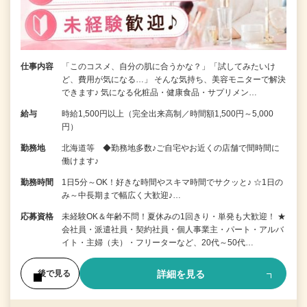
仕事内容
「このコスメ、自分の肌に合うかな？」「試してみたいけ
ど、費用が気になる…」 そんな気持ち、美容モニターで解決
できます♪ 気になる化粧品・健康食品・サプリメン…
給与
時給1,500円以上（完全出来高制／時間額1,500円～5,000
円）
勤務地
北海道等 ◆勤務地多数♪ご自宅やお近くの店舗で間時間に
働けます♪
勤務時間
1日5分～OK！好きな時間やスキマ時間でサクッと♪ ☆1日の
み～中長期まで幅広く大歓迎♪…
応募資格
未経験OK＆年齢不問！夏休みの1回きり・単発も大歓迎！ ★
会社員・派遣社員・契約社員・個人事業主・パート・アルバ
イト・主婦（夫）・フリーターなど、20代～50代…
詳細を見る
後で見る