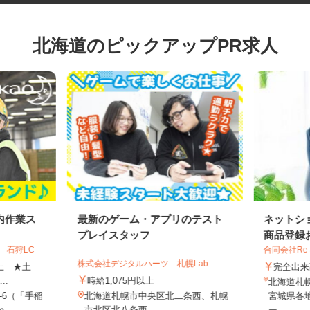
北海道のピックアップPR求人
内作業ス
最新のゲーム・アプリのテスト
ネット
プレイスタッフ
商品登録
 石狩LC
合同会社Re
株式会社デジタルハーツ 札幌Lab.
円以上 ★土
完全
..
時給1,075円以上
北海道