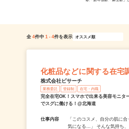
宮城県各地のご自宅 ※フルリモ
北海道石狩市新港南2-71
ー...
駅・新琴似駅・麻生駅」か
全
4
件中
1
-
4
件を表示
化粧品などに関する在宅
株式会社ビサーチ
業務委託
登録制
在宅・内職
完全在宅OK！スマホで出来る美容モニタ
でスグに働ける！@北海道
仕事内容
「このコスメ、自分の肌に