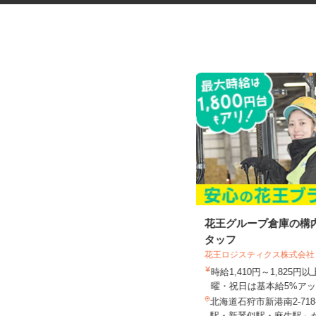
ネットショップのデータ入力・
花王グループ倉庫の構
商品登録および発...
タッフ
合同会社Re Start
花王ロジスティクス株式会社
完全出来高制
時給1,410円～1,825
曜・祝日は基本給5%アッ.
北海道札幌市、他青森県、岩手県、