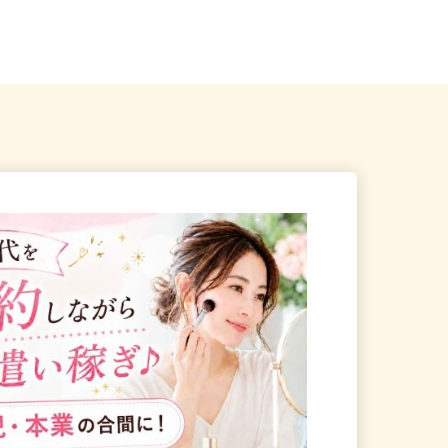
各地のご自宅 ※フルリモ
北海道石狩市新港南2-718-6（「手稲
駅・新琴似駅・麻生駅」か...