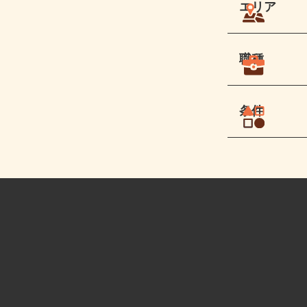
エリア
職種
条件