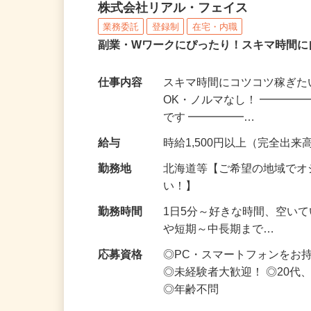
化粧品・サプリの在宅デ
株式会社リアル・フェイス
業務委託
登録制
在宅・内職
副業・Wワークにぴったり！スキマ時間に
仕事内容
スキマ時間にコツコツ稼ぎた
OK・ノルマなし！ ━━━━
です ━━━━━…
給与
時給1,500円以上（完全出来高
勤務地
北海道等【ご希望の地域でオ
い！】
勤務時間
1日5分～好きな時間、空い
や短期～中長期まで…
応募資格
◎PC・スマートフォンをお
◎未経験者大歓迎！ ◎20代