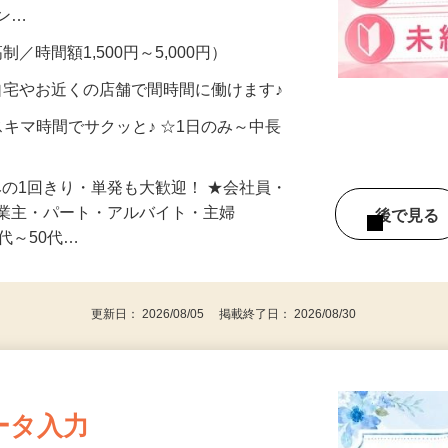
、美容モニターで解決できます♪ 気になる
メン…
制／時間額1,500円～5,000円）
自宅やお近くの店舗で間時間に働けます♪
スキマ時間でサクッと♪ ☆1日のみ～中長
みの1回きり・単発も大歓迎！ ★会社員・
事業主・パート・アルバイト・主婦
後で見
代～50代…
更新日： 2026/08/05 掲載終了日： 2026/08/30