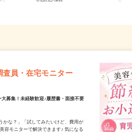
8-6（「手稲
北海道札幌市中央区北二条西、札幌
宮城県
...
市北区北八条西
ー...
調査員・在宅モニター
ー大募集！未経験歓迎♪履歴書・面接不要
合うかな？」「試してみたいけど、費用が