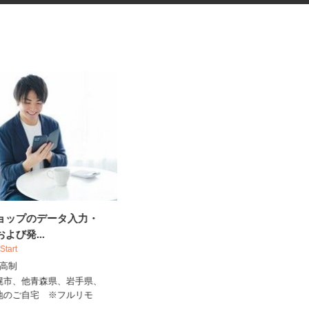
ショップのデータ入力・
花王グループ倉庫の構内作業ス
および発...
タッフ
 Start
花王ロジスティクス株式会社 石狩LC
出来高制
時給1,410円～1,825円以上 ★土
曜・祝日は基本給5%アッ...
札幌市、他青森県、岩手県、