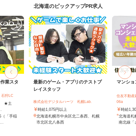
北海道のピックアップPR求人
内作業スタ
最新のゲーム・アプリのテストプ
マンショ
レイスタッフ
石狩LC
住友不動産建
株式会社デジタルハーツ 札幌Lab.
06a
上 ★土
.
時給1,075円以上
時給1,3
-6（「手稲
北海道札幌市中央区北二条西、札幌
北海道札
..
市北区北八条西
南北線「さ