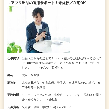
マアプリ出品の運用サポート！未経験／在宅OK
仕事内容
出品入力から発送まで！ ネット通販の仕組みが学べる◎ ＼2
0〜40代の男性が活躍中／ 「毎月の給料に“あと少し”プラス
したい！」 ⇒そんな〈目標〉を…
給与
完全出来高制
勤務地
北海道札幌市、他青森県、岩手県、宮城県各地のご自宅 ※
フルリモート勤務
勤務時間
リモートワークのため、完全自由シフトです！ 詳細はお問い
合わせください。 ＜会社営…
応募資格
＼経験・資格・学歴いっさい不問！／