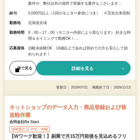
案件や、弊社以外の場所で実施する案件もございます…
給与
5,000円以上（1回のモニター参加につき） ※完全出来高制
勤務地
北海道全域
勤務時間
9：00～17：00（モニター内容により異なります） 好きな時
間＆タイミングで勤務OK！…
応募資格
治験未経験OK 18歳以上であれば初めての方も安心して始
められます！
詳細を見る
後で見る
更新日： 2026/07/21 掲載終了日： 2026/11/13
ネットショップのデータ入力・商品登録および発
送軽作業
合同会社Re Start
業務委託
在宅・内職
【Wワーク歓迎！】副業で月15万円前後を見込めるフリ