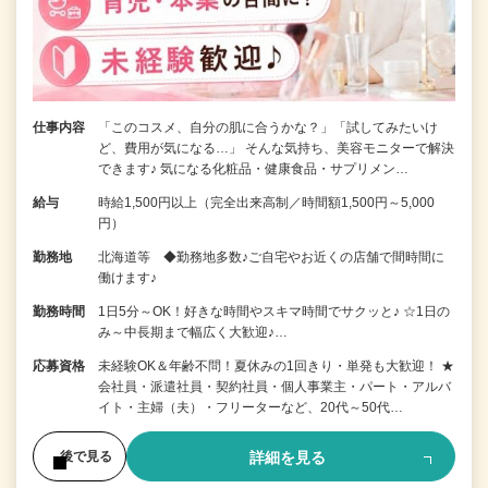
仕事内容
「このコスメ、自分の肌に合うかな？」「試してみたいけ
ど、費用が気になる…」 そんな気持ち、美容モニターで解決
できます♪ 気になる化粧品・健康食品・サプリメン…
給与
時給1,500円以上（完全出来高制／時間額1,500円～5,000
円）
勤務地
北海道等 ◆勤務地多数♪ご自宅やお近くの店舗で間時間に
働けます♪
勤務時間
1日5分～OK！好きな時間やスキマ時間でサクッと♪ ☆1日の
み～中長期まで幅広く大歓迎♪…
応募資格
未経験OK＆年齢不問！夏休みの1回きり・単発も大歓迎！ ★
会社員・派遣社員・契約社員・個人事業主・パート・アルバ
イト・主婦（夫）・フリーターなど、20代～50代…
詳細を見る
後で見る