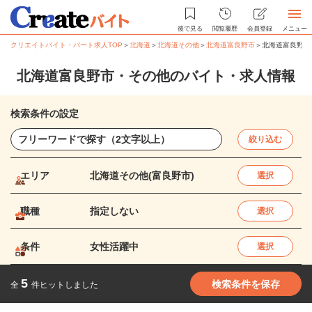
後で見る
閲覧履歴
会員登録
メニュー
クリエイトバイト・パート求人TOP
＞
北海道
＞
北海道その他
＞
北海道富良野市
＞
北海道富良野市
北海道富良野市・その他のバイト・求人情報
検索条件の設定
絞り込む
エリア
北海道その他(富良野市)
選択
職種
指定しない
選択
条件
女性活躍中
選択
5
検索条件を保存
全
件ヒットしました