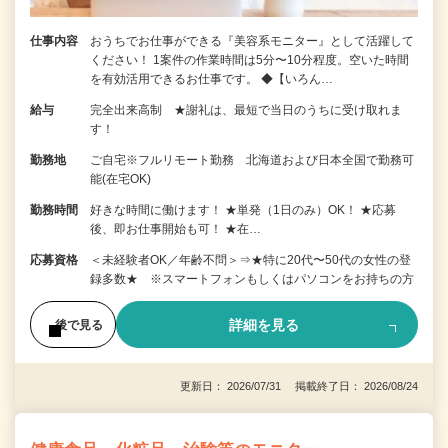
仕事内容
おうちでお仕事ができる『美容系モニター』として活躍して
ください！ 1案件の作業時間は5分〜10分程度。空いた時間
を有効活用できるお仕事です。 ◆【いろん…
給与
完全出来高制 ★謝礼は、最短で当日のうちに受け取れま
す！
勤務地
ご自宅※フルリモート勤務 北海道および日本全国で勤務可
能(在宅OK)
勤務時間
好きな時間に働けます！ ★単発（1日のみ）OK！ ★応募
後、即お仕事開始も可！ ★在…
応募資格
＜未経験者OK／年齢不問＞⇒★特に20代〜50代の女性の登
録多数★ ※スマートフォンもしくはパソコンをお持ちの方
詳細を見る
後で見る
更新日： 2026/07/31 掲載終了日： 2026/08/24