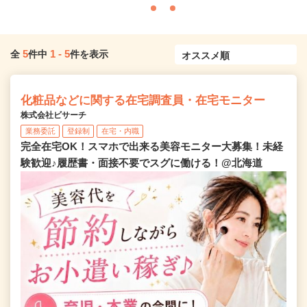
5
1
-
5
全
件中
件を表示
化粧品などに関する在宅調査員・在宅モニター
株式会社ビサーチ
業務委託
登録制
在宅・内職
完全在宅OK！スマホで出来る美容モニター大募集！未経
験歓迎♪履歴書・面接不要でスグに働ける！@北海道