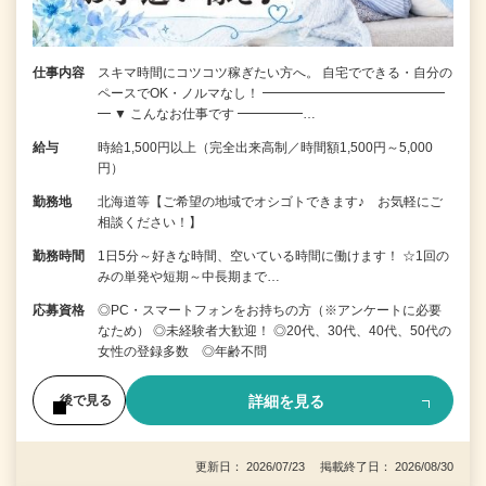
仕事内容
スキマ時間にコツコツ稼ぎたい方へ。 自宅でできる・自分の
ペースでOK・ノルマなし！ ━━━━━━━━━━━━━━
━ ▼ こんなお仕事です ━━━━━…
給与
時給1,500円以上（完全出来高制／時間額1,500円～5,000
円）
勤務地
北海道等【ご希望の地域でオシゴトできます♪ お気軽にご
相談ください！】
勤務時間
1日5分～好きな時間、空いている時間に働けます！ ☆1回の
みの単発や短期～中長期まで…
応募資格
◎PC・スマートフォンをお持ちの方（※アンケートに必要
なため） ◎未経験者大歓迎！ ◎20代、30代、40代、50代の
女性の登録多数 ◎年齢不問
詳細を見る
後で見る
更新日： 2026/07/23 掲載終了日： 2026/08/30