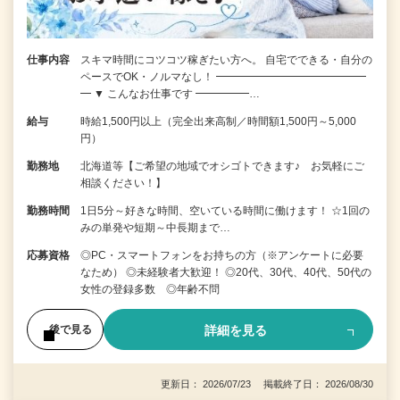
仕事内容
スキマ時間にコツコツ稼ぎたい方へ。 自宅でできる・自分の
ペースでOK・ノルマなし！ ━━━━━━━━━━━━━━
━ ▼ こんなお仕事です ━━━━━…
給与
時給1,500円以上（完全出来高制／時間額1,500円～5,000
円）
勤務地
北海道等【ご希望の地域でオシゴトできます♪ お気軽にご
相談ください！】
勤務時間
1日5分～好きな時間、空いている時間に働けます！ ☆1回の
みの単発や短期～中長期まで…
応募資格
◎PC・スマートフォンをお持ちの方（※アンケートに必要
なため） ◎未経験者大歓迎！ ◎20代、30代、40代、50代の
女性の登録多数 ◎年齢不問
詳細を見る
後で見る
更新日： 2026/07/23 掲載終了日： 2026/08/30