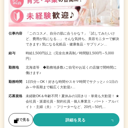
仕事内容
「このコスメ、自分の肌に合うかな？」「試してみたいけ
ど、費用が気になる…」 そんな気持ち、美容モニターで解決
できます♪ 気になる化粧品・健康食品・サプリメン…
給与
時給1,500円以上（完全出来高制／時間額1,500円～5,000
円）
勤務地
北海道等 ◆勤務地多数♪ご自宅やお近くの店舗で間時間に
働けます♪
勤務時間
1日5分～OK！好きな時間やスキマ時間でサクッと♪ ☆1日の
み～中長期まで幅広く大歓迎♪…
応募資格
未経験OK＆年齢不問！夏休みの1回きり・単発も大歓迎！ ★
会社員・派遣社員・契約社員・個人事業主・パート・アルバ
イト・主婦（夫）・フリーターなど、20代～50代…
詳細を見る
後で見る