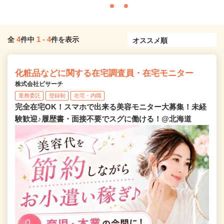
4
1
-
4
全
件中
件を表示
化粧品などに関する在宅調査員・在宅モニター
株式会社ビサーチ
業務委託
登録制
在宅・内職
完全在宅OK！スマホで出来る美容モニター大募集！未経
験歓迎♪履歴書・面接不要でスグに働ける！@北海道