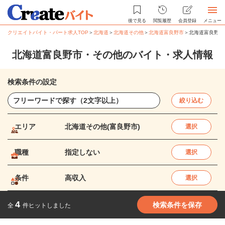
後で見る
閲覧履歴
会員登録
メニュー
クリエイトバイト・パート求人TOP
＞
北海道
＞
北海道その他
＞
北海道富良野市
＞
北海道富良野市
北海道富良野市・その他のバイト・求人情報
検索条件の設定
絞り込む
エリア
北海道その他(富良野市)
選択
職種
指定しない
選択
条件
高収入
選択
4
検索条件を保存
全
件ヒットしました