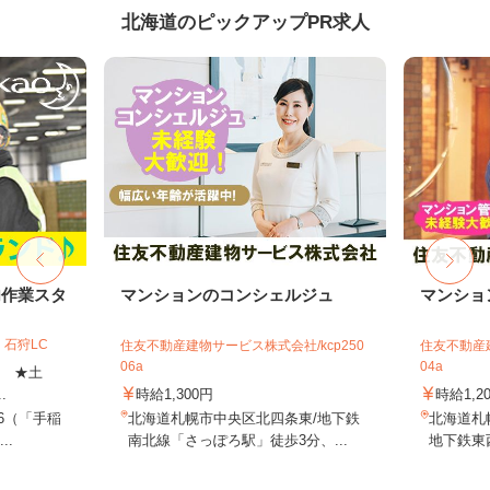
北海道のピックアップPR求人
内作業スタ
マンションのコンシェルジュ
マンショ
石狩LC
住友不動産建物サービス株式会社/kcp250
住友不動産建
06a
04a
上 ★土
.
時給1,300円
時給1,2
-6（「手稲
北海道札幌市中央区北四条東/地下鉄
北海道札
..
南北線「さっぽろ駅」徒歩3分、...
地下鉄東西