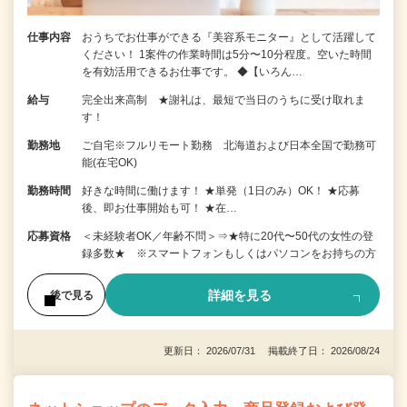
仕事内容
おうちでお仕事ができる『美容系モニター』として活躍して
ください！ 1案件の作業時間は5分〜10分程度。空いた時間
を有効活用できるお仕事です。 ◆【いろん…
給与
完全出来高制 ★謝礼は、最短で当日のうちに受け取れま
す！
勤務地
ご自宅※フルリモート勤務 北海道および日本全国で勤務可
能(在宅OK)
勤務時間
好きな時間に働けます！ ★単発（1日のみ）OK！ ★応募
後、即お仕事開始も可！ ★在…
応募資格
＜未経験者OK／年齢不問＞⇒★特に20代〜50代の女性の登
録多数★ ※スマートフォンもしくはパソコンをお持ちの方
詳細を見る
後で見る
更新日： 2026/07/31 掲載終了日： 2026/08/24