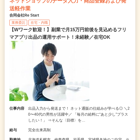
ネットショップのデータ入力・商品登録および発
送軽作業
合同会社Re Start
業務委託
在宅・内職
【Wワーク歓迎！】副業で月15万円前後を見込めるフリ
マアプリ出品の運用サポート！未経験／在宅OK
仕事内容
出品入力から発送まで！ ネット通販の仕組みが学べる◎ ＼2
0〜40代の男性が活躍中／ 「毎月の給料に“あと少し”プラス
したい！」 ⇒そんな〈目標〉を…
給与
完全出来高制
勤務地
北海道札幌市、他青森県、岩手県、宮城県各地のご自宅 ※