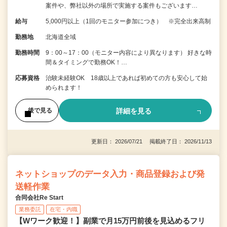
案件や、弊社以外の場所で実施する案件もございます…
給与
5,000円以上（1回のモニター参加につき） ※完全出来高制
勤務地
北海道全域
勤務時間
9：00～17：00（モニター内容により異なります） 好きな時
間＆タイミングで勤務OK！…
応募資格
治験未経験OK 18歳以上であれば初めての方も安心して始
められます！
詳細を見る
後で見る
更新日： 2026/07/21 掲載終了日： 2026/11/13
ネットショップのデータ入力・商品登録および発
送軽作業
合同会社Re Start
業務委託
在宅・内職
【Wワーク歓迎！】副業で月15万円前後を見込めるフリ