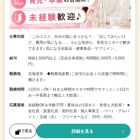
仕事内容
「このコスメ、自分の肌に合うかな？」「試してみたいけ
ど、費用が気になる…」 そんな気持ち、美容モニターで解決
できます♪ 気になる化粧品・健康食品・サプリメン…
給与
時給1,500円以上（完全出来高制／時間額1,500円～5,000
円）
勤務地
北海道等 ◆勤務地多数♪ご自宅やお近くの店舗で間時間に
働けます♪
勤務時間
1日5分～OK！好きな時間やスキマ時間でサクッと♪ ☆1日の
み～中長期まで幅広く大歓迎♪…
応募資格
未経験OK＆年齢不問！夏休みの1回きり・単発も大歓迎！ ★
会社員・派遣社員・契約社員・個人事業主・パート・アルバ
イト・主婦（夫）・フリーターなど、20代～50代…
詳細を見る
後で見る