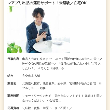
マアプリ出品の運用サポート！未経験／在宅OK
仕事内容
出品入力から発送まで！ ネット通販の仕組みが学べる◎ ＼2
0〜40代の男性が活躍中／ 「毎月の給料に“あと少し”プラス
したい！」 ⇒そんな〈目標〉を…
給与
完全出来高制
勤務地
北海道札幌市、他青森県、岩手県、宮城県各地のご自宅 ※
フルリモート勤務
勤務時間
リモートワークのため、完全自由シフトです！ 詳細はお問い
合わせください。 ＜会社営…
応募資格
＼経験・資格・学歴いっさい不問！／