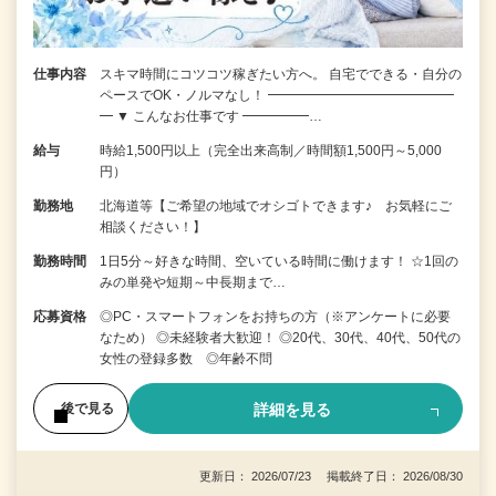
仕事内容
スキマ時間にコツコツ稼ぎたい方へ。 自宅でできる・自分の
ペースでOK・ノルマなし！ ━━━━━━━━━━━━━━
━ ▼ こんなお仕事です ━━━━━…
給与
時給1,500円以上（完全出来高制／時間額1,500円～5,000
円）
勤務地
北海道等【ご希望の地域でオシゴトできます♪ お気軽にご
相談ください！】
勤務時間
1日5分～好きな時間、空いている時間に働けます！ ☆1回の
みの単発や短期～中長期まで…
応募資格
◎PC・スマートフォンをお持ちの方（※アンケートに必要
なため） ◎未経験者大歓迎！ ◎20代、30代、40代、50代の
女性の登録多数 ◎年齢不問
詳細を見る
後で見る
更新日： 2026/07/23 掲載終了日： 2026/08/30