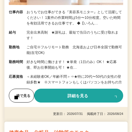
仕事内容
おうちでお仕事ができる『美容系モニター』として活躍して
ください！ 1案件の作業時間は5分〜10分程度。空いた時間
を有効活用できるお仕事です。 ◆【いろん…
給与
完全出来高制 ★謝礼は、最短で当日のうちに受け取れま
す！
勤務地
ご自宅※フルリモート勤務 北海道および日本全国で勤務可
能(在宅OK)
勤務時間
好きな時間に働けます！ ★単発（1日のみ）OK！ ★応募
後、即お仕事開始も可！ ★在…
応募資格
＜未経験者OK／年齢不問＞⇒★特に20代〜50代の女性の登
録多数★ ※スマートフォンもしくはパソコンをお持ちの方
詳細を見る
後で見る
更新日： 2026/07/31 掲載終了日： 2026/08/24