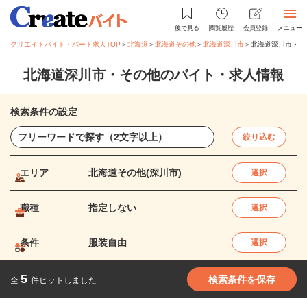
後で見る
閲覧履歴
会員登録
メニュー
クリエイトバイト・パート求人TOP
＞
北海道
＞
北海道その他
＞
北海道深川市
＞
北海道深川市・そ
北海道深川市・その他のバイト・求人情報
検索条件の設定
絞り込む
エリア
北海道その他(深川市)
選択
職種
指定しない
選択
条件
服装自由
選択
5
検索条件を保存
全
件ヒットしました