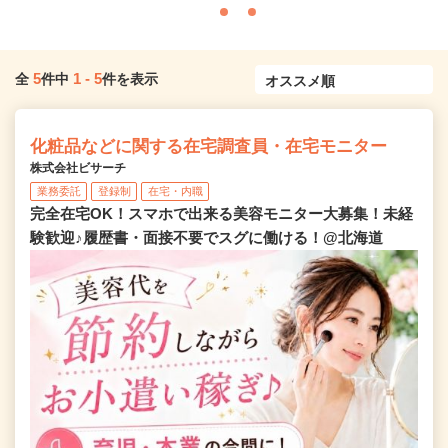
5
1
-
5
全
件中
件を表示
化粧品などに関する在宅調査員・在宅モニター
株式会社ビサーチ
業務委託
登録制
在宅・内職
完全在宅OK！スマホで出来る美容モニター大募集！未経
験歓迎♪履歴書・面接不要でスグに働ける！@北海道