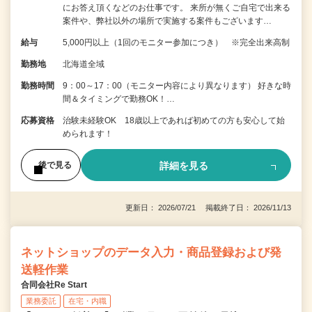
にお答え頂くなどのお仕事です。 来所が無くご自宅で出来る
案件や、弊社以外の場所で実施する案件もございます…
給与
5,000円以上（1回のモニター参加につき） ※完全出来高制
勤務地
北海道全域
勤務時間
9：00～17：00（モニター内容により異なります） 好きな時
間＆タイミングで勤務OK！…
応募資格
治験未経験OK 18歳以上であれば初めての方も安心して始
められます！
詳細を見る
後で見る
更新日： 2026/07/21 掲載終了日： 2026/11/13
ネットショップのデータ入力・商品登録および発
送軽作業
合同会社Re Start
業務委託
在宅・内職