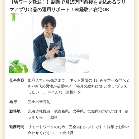
【Wワーク歓迎！】副業で月15万円前後を見込めるフリ
マアプリ出品の運用サポート！未経験／在宅OK
仕事内容
出品入力から発送まで！ ネット通販の仕組みが学べる◎ ＼2
0〜40代の男性が活躍中／ 「毎月の給料に“あと少し”プラス
したい！」 ⇒そんな〈目標〉を…
給与
完全出来高制
勤務地
北海道札幌市、他青森県、岩手県、宮城県各地のご自宅 ※
フルリモート勤務
勤務時間
リモートワークのため、完全自由シフトです！ 詳細はお問い
合わせください。 ＜会社営…