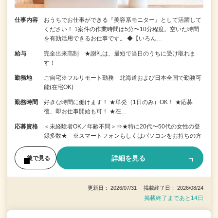
仕事内容
おうちでお仕事ができる『美容系モニター』として活躍して
ください！ 1案件の作業時間は5分〜10分程度。空いた時間
を有効活用できるお仕事です。 ◆【いろん…
給与
完全出来高制 ★謝礼は、最短で当日のうちに受け取れま
す！
勤務地
ご自宅※フルリモート勤務 北海道および日本全国で勤務可
能(在宅OK)
勤務時間
好きな時間に働けます！ ★単発（1日のみ）OK！ ★応募
後、即お仕事開始も可！ ★在…
応募資格
＜未経験者OK／年齢不問＞⇒★特に20代〜50代の女性の登
録多数★ ※スマートフォンもしくはパソコンをお持ちの方
詳細を見る
後で見る
更新日： 2026/07/31 掲載終了日： 2026/08/24
掲載終了まであと14日