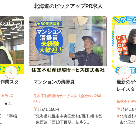
北海道のピックアップPR求人
内作業スタ
マンションの清掃員
最新のゲ
レイスタ
石狩LC
住友不動産建物サービス株式会社/ssp260
03a
株式会社デジ
上 ★土
.
時給1,150円
時給1,0
-6（「手稲
北海道札幌市中央区北1条西/札幌市営
北海道札
..
東西線「西18丁目駅」徒歩5...
市北区北