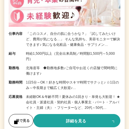
仕事内容
「このコスメ、自分の肌に合うかな？」「試してみたいけ
ど、費用が気になる…」 そんな気持ち、美容モニターで解決
できます♪ 気になる化粧品・健康食品・サプリメン…
給与
時給1,500円以上（完全出来高制／時間額1,500円～5,000
円）
勤務地
北海道等 ◆勤務地多数♪ご自宅やお近くの店舗で間時間に
働けます♪
勤務時間
1日5分～OK！好きな時間やスキマ時間でサクッと♪ ☆1日の
み～中長期まで幅広く大歓迎♪…
応募資格
未経験OK＆年齢不問！夏休みの1回きり・単発も大歓迎！ ★
会社員・派遣社員・契約社員・個人事業主・パート・アルバ
イト・主婦（夫）・フリーターなど、20代～50代…
詳細を見る
後で見る