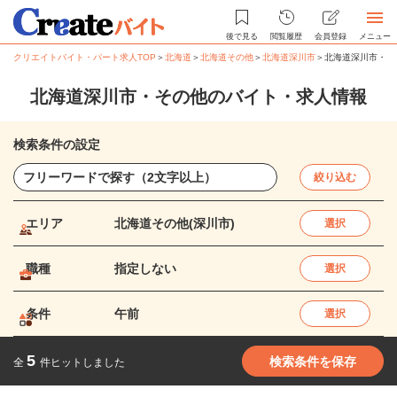
後で見る
閲覧履歴
会員登録
メニュー
クリエイトバイト・パート求人TOP
＞
北海道
＞
北海道その他
＞
北海道深川市
＞
北海道深川市・そ
北海道深川市・その他のバイト・求人情報
検索条件の設定
絞り込む
エリア
北海道その他(深川市)
選択
職種
指定しない
選択
条件
午前
選択
5
検索条件を保存
全
件ヒットしました