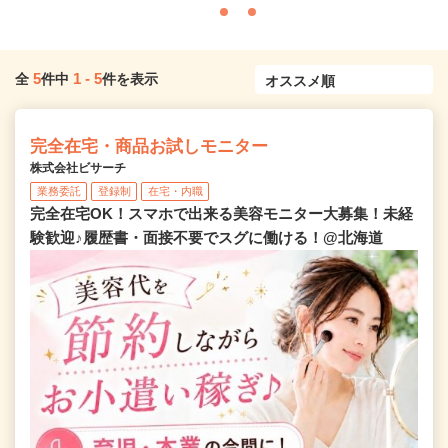
5
1
-
5
全
件中
件を表示
完全在宅・商品お試しモニター
株式会社ビサーチ
業務委託
登録制
在宅・内職
完全在宅OK！スマホで出来る美容モニター大募集！未経
験歓迎♪履歴書・面接不要でスグに働ける！@北海道