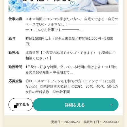
仕事内容
スキマ時間にコツコツ稼ぎたい方へ。 自宅でできる・自分の
ペースでOK・ノルマなし！ ━━━━━━━━━━━━━━
━ ▼ こんなお仕事です ━━━━━…
給与
時給1,500円以上（完全出来高制／時間額1,500円～5,000
円）
勤務地
北海道等【ご希望の地域でオシゴトできます♪ お気軽にご
相談ください！】
勤務時間
1日5分～好きな時間、空いている時間に働けます！ ☆1回の
みの単発や短期～中長期まで…
応募資格
◎PC・スマートフォンをお持ちの方（※アンケートに必要
なため） ◎未経験者大歓迎！ ◎20代、30代、40代、50代の
女性の登録多数 ◎年齢不問
詳細を見る
後で見る
更新日： 2026/07/23 掲載終了日： 2026/08/30