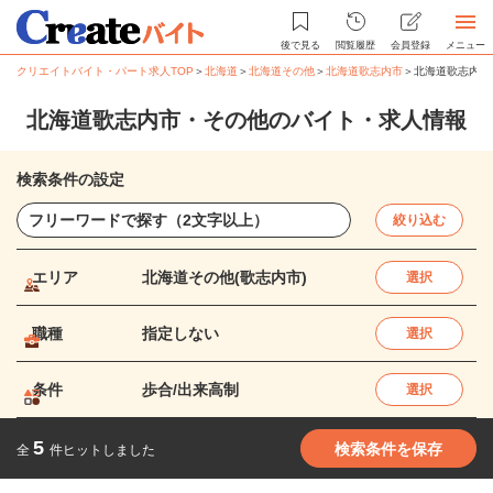
後で見る
閲覧履歴
会員登録
メニュー
クリエイトバイト・パート求人TOP
＞
北海道
＞
北海道その他
＞
北海道歌志内市
＞
北海道歌志内市
北海道歌志内市・その他のバイト・求人情報
検索条件の設定
絞り込む
エリア
北海道その他(歌志内市)
選択
職種
指定しない
選択
条件
歩合/出来高制
選択
5
検索条件を保存
全
件ヒットしました