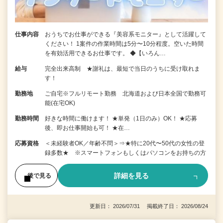
仕事内容
おうちでお仕事ができる『美容系モニター』として活躍して
ください！ 1案件の作業時間は5分〜10分程度。空いた時間
を有効活用できるお仕事です。 ◆【いろん…
給与
完全出来高制 ★謝礼は、最短で当日のうちに受け取れま
す！
勤務地
ご自宅※フルリモート勤務 北海道および日本全国で勤務可
能(在宅OK)
勤務時間
好きな時間に働けます！ ★単発（1日のみ）OK！ ★応募
後、即お仕事開始も可！ ★在…
応募資格
＜未経験者OK／年齢不問＞⇒★特に20代〜50代の女性の登
録多数★ ※スマートフォンもしくはパソコンをお持ちの方
詳細を見る
後で見る
更新日： 2026/07/31 掲載終了日： 2026/08/24