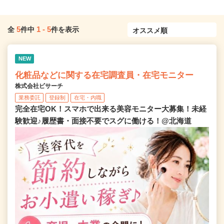
5
1
-
5
全
件中
件を表示
NEW
化粧品などに関する在宅調査員・在宅モニター
株式会社ビサーチ
業務委託
登録制
在宅・内職
完全在宅OK！スマホで出来る美容モニター大募集！未経
験歓迎♪履歴書・面接不要でスグに働ける！@北海道