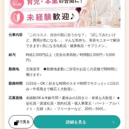
仕事内容
「このコスメ、自分の肌に合うかな？」「試してみたいけ
ど、費用が気になる…」 そんな気持ち、美容モニターで解決
できます♪ 気になる化粧品・健康食品・サプリメン…
給与
時給1,500円以上（完全出来高制／時間額1,500円～5,000
円）
勤務地
北海道等 ◆勤務地多数♪ご自宅やお近くの店舗で間時間に
働けます♪
勤務時間
1日5分～OK！好きな時間やスキマ時間でサクッと♪ ☆1日の
み～中長期まで幅広く大歓迎♪…
応募資格
未経験OK＆年齢不問！夏休みの1回きり・単発も大歓迎！ ★
会社員・派遣社員・契約社員・個人事業主・パート・アルバ
イト・主婦（夫）・フリーターなど、20代～50代…
詳細を見る
後で見る