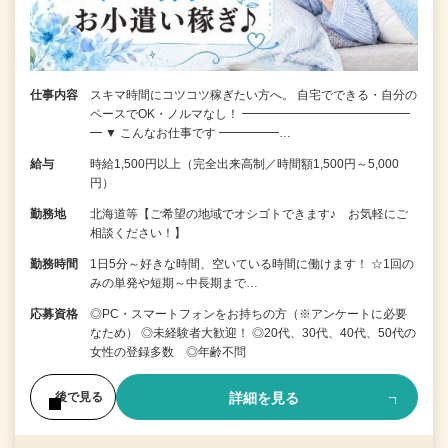
仕事内容
スキマ時間にコツコツ稼ぎたい方へ。 自宅でできる・自分の
ペースでOK・ノルマなし！ ━━━━━━━━━━━━━━
━ ▼ こんなお仕事です ━━━━━…
給与
時給1,500円以上（完全出来高制／時間額1,500円～5,000
円）
勤務地
北海道等【ご希望の地域でオシゴトできます♪ お気軽にご
相談ください！】
勤務時間
1日5分～好きな時間、空いている時間に働けます！ ☆1回の
みの単発や短期～中長期まで…
応募資格
◎PC・スマートフォンをお持ちの方（※アンケートに必要
なため） ◎未経験者大歓迎！ ◎20代、30代、40代、50代の
女性の登録多数 ◎年齢不問
詳細を見る
後で見る