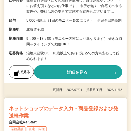
仕事内容
健康食品を食べたり化粧品を使用し、身体測定やアンケート
にお答え頂くなどのお仕事です。 来所が無くご自宅で出来る
案件や、弊社以外の場所で実施する案件もございます…
給与
5,000円以上（1回のモニター参加につき） ※完全出来高制
勤務地
北海道全域
勤務時間
9：00～17：00（モニター内容により異なります） 好きな時
間＆タイミングで勤務OK！…
応募資格
治験未経験OK 18歳以上であれば初めての方も安心して始
められます！
詳細を見る
後で見る
更新日： 2026/07/21 掲載終了日： 2026/11/13
ネットショップのデータ入力・商品登録および発
送軽作業
合同会社Re Start
業務委託
在宅・内職