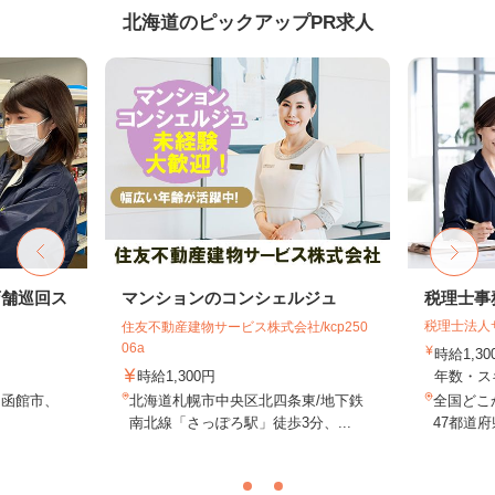
北海道のピックアップPR求人
店舗巡回ス
マンションのコンシェルジュ
税理士事
税理士法人
住友不動産建物サービス株式会社/kcp250
06a
時給1,3
時給1,300円
年数・ス
、函館市、
北海道札幌市中央区北四条東/地下鉄
全国どこ
南北線「さっぽろ駅」徒歩3分、...
47都道