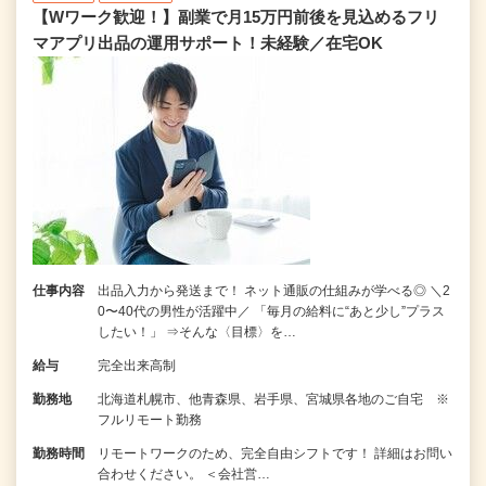
【Wワーク歓迎！】副業で月15万円前後を見込めるフリ
マアプリ出品の運用サポート！未経験／在宅OK
仕事内容
出品入力から発送まで！ ネット通販の仕組みが学べる◎ ＼2
0〜40代の男性が活躍中／ 「毎月の給料に“あと少し”プラス
したい！」 ⇒そんな〈目標〉を…
給与
完全出来高制
勤務地
北海道札幌市、他青森県、岩手県、宮城県各地のご自宅 ※
フルリモート勤務
勤務時間
リモートワークのため、完全自由シフトです！ 詳細はお問い
合わせください。 ＜会社営…