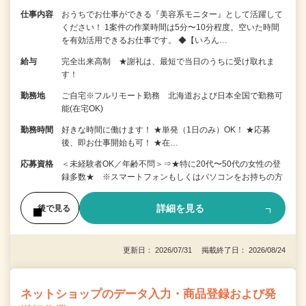
仕事内容
おうちでお仕事ができる『美容系モニター』として活躍して
ください！ 1案件の作業時間は5分〜10分程度。空いた時間
を有効活用できるお仕事です。 ◆【いろん…
給与
完全出来高制 ★謝礼は、最短で当日のうちに受け取れま
す！
勤務地
ご自宅※フルリモート勤務 北海道および日本全国で勤務可
能(在宅OK)
勤務時間
好きな時間に働けます！ ★単発（1日のみ）OK！ ★応募
後、即お仕事開始も可！ ★在…
応募資格
＜未経験者OK／年齢不問＞⇒★特に20代〜50代の女性の登
録多数★ ※スマートフォンもしくはパソコンをお持ちの方
詳細を見る
後で見る
更新日： 2026/07/31 掲載終了日： 2026/08/24
ネットショップのデータ入力・商品登録および発