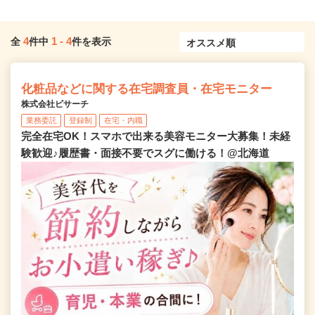
4
1
-
4
全
件中
件を表示
化粧品などに関する在宅調査員・在宅モニター
株式会社ビサーチ
業務委託
登録制
在宅・内職
完全在宅OK！スマホで出来る美容モニター大募集！未経
験歓迎♪履歴書・面接不要でスグに働ける！@北海道