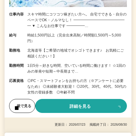
仕事内容
スキマ時間にコツコツ稼ぎたい方へ。 自宅でできる・自分の
ペースでOK・ノルマなし！ ━━━━━━━━━━━━━━
━ ▼ こんなお仕事です ━━━━━…
給与
時給1,500円以上（完全出来高制／時間額1,500円～5,000
円）
勤務地
北海道等【ご希望の地域でオシゴトできます♪ お気軽にご
相談ください！】
勤務時間
1日5分～好きな時間、空いている時間に働けます！ ☆1回の
みの単発や短期～中長期まで…
応募資格
◎PC・スマートフォンをお持ちの方（※アンケートに必要
なため） ◎未経験者大歓迎！ ◎20代、30代、40代、50代の
女性の登録多数 ◎年齢不問
詳細を見る
後で見る
更新日： 2026/07/23 掲載終了日： 2026/08/30