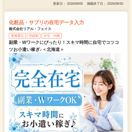
更新日： 2026/08/05 掲載終了日： 2026/08/30
化粧品・サプリの在宅データ入力
株式会社リアル・フェイス
業務委託
登録制
在宅・内職
副業・Wワークにぴったり！スキマ時間に自宅でコツコ
ツお小遣い稼ぎ♪＜北海道＞