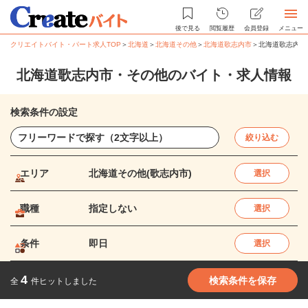
後で見る
閲覧履歴
会員登録
メニュー
クリエイトバイト・パート求人TOP
＞
北海道
＞
北海道その他
＞
北海道歌志内市
＞
北海道歌志内市
北海道歌志内市・その他のバイト・求人情報
検索条件の設定
絞り込む
エリア
北海道その他(歌志内市)
選択
職種
指定しない
選択
条件
即日
選択
4
検索条件を保存
全
件ヒットしました