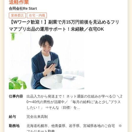
送軽作業
合同会社Re Start
業務委託
在宅・内職
【Wワーク歓迎！】副業で月15万円前後を見込めるフリ
マアプリ出品の運用サポート！未経験／在宅OK
仕事内容
出品入力から発送まで！ ネット通販の仕組みが学べる◎ ＼2
0〜40代の男性が活躍中／ 「毎月の給料に“あと少し”プラス
したい！」 ⇒そんな〈目標〉を…
給与
完全出来高制
勤務地
北海道札幌市、他青森県、岩手県、宮城県各地のご自宅 ※
フルリモート勤務