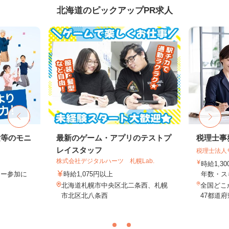
北海道のピックアップPR求人
験等のモニ
最新のゲーム・アプリのテストプ
税理士事
レイスタッフ
税理士法人
株式会社デジタルハーツ 札幌Lab.
時給1,3
ター参加に
時給1,075円以上
年数・ス
北海道札幌市中央区北二条西、札幌
全国どこ
市北区北八条西
47都道