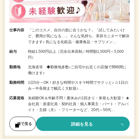
仕事内容
「このコスメ、自分の肌に合うかな？」「試してみたいけ
ど、費用が気になる…」 そんな気持ち、美容モニターで解決
できます♪ 気になる化粧品・健康食品・サプリメン…
給与
時給1,500円以上（完全出来高制／時間額1,500円～5,000
円）
勤務地
北海道等 ◆勤務地多数♪ご自宅やお近くの店舗で間時間に
働けます♪
勤務時間
1日5分～OK！好きな時間やスキマ時間でサクッと♪ ☆1日の
み～中長期まで幅広く大歓迎♪…
応募資格
未経験OK＆年齢不問！夏休みの1回きり・単発も大歓迎！ ★
会社員・派遣社員・契約社員・個人事業主・パート・アルバ
イト・主婦（夫）・フリーターなど、20代～50代…
詳細を見る
後で見る