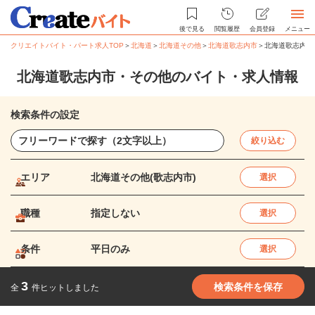
後で見る
閲覧履歴
会員登録
メニュー
クリエイトバイト・パート求人TOP
＞
北海道
＞
北海道その他
＞
北海道歌志内市
＞
北海道歌志内市
北海道歌志内市・その他のバイト・求人情報
検索条件の設定
絞り込む
エリア
北海道その他(歌志内市)
選択
職種
指定しない
選択
条件
平日のみ
選択
3
検索条件を保存
全
件ヒットしました