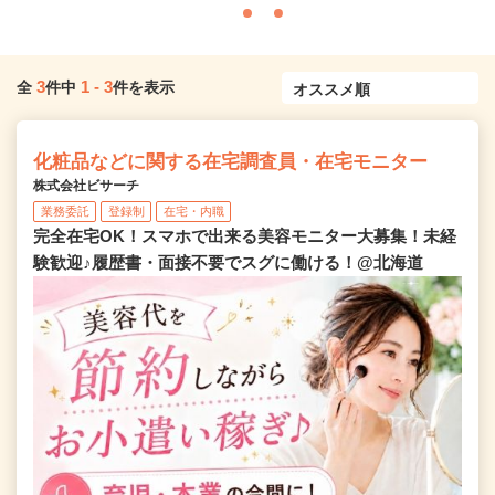
3
1
-
3
全
件中
件を表示
化粧品などに関する在宅調査員・在宅モニター
株式会社ビサーチ
業務委託
登録制
在宅・内職
完全在宅OK！スマホで出来る美容モニター大募集！未経
験歓迎♪履歴書・面接不要でスグに働ける！@北海道