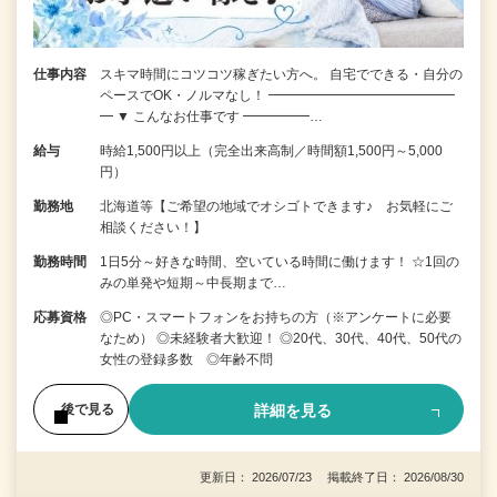
仕事内容
スキマ時間にコツコツ稼ぎたい方へ。 自宅でできる・自分の
ペースでOK・ノルマなし！ ━━━━━━━━━━━━━━
━ ▼ こんなお仕事です ━━━━━…
給与
時給1,500円以上（完全出来高制／時間額1,500円～5,000
円）
勤務地
北海道等【ご希望の地域でオシゴトできます♪ お気軽にご
相談ください！】
勤務時間
1日5分～好きな時間、空いている時間に働けます！ ☆1回の
みの単発や短期～中長期まで…
応募資格
◎PC・スマートフォンをお持ちの方（※アンケートに必要
なため） ◎未経験者大歓迎！ ◎20代、30代、40代、50代の
女性の登録多数 ◎年齢不問
詳細を見る
後で見る
更新日： 2026/07/23 掲載終了日： 2026/08/30