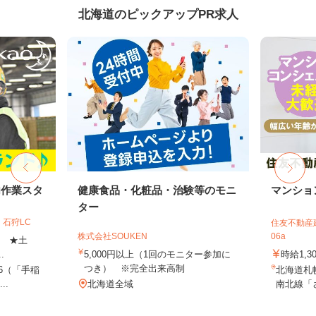
北海道のピックアップPR求人
内作業スタ
健康食品・化粧品・治験等のモニ
マンショ
ター
石狩LC
住友不動産建
株式会社SOUKEN
06a
上 ★土
.
5,000円以上（1回のモニター参加に
時給1,3
つき） ※完全出来高制
-6（「手稲
北海道札
..
北海道全域
南北線「さ