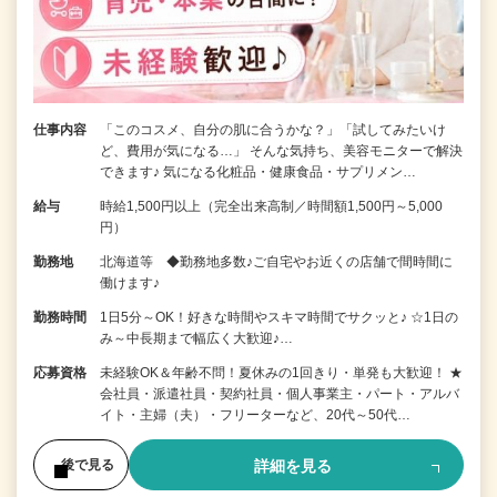
仕事内容
「このコスメ、自分の肌に合うかな？」「試してみたいけ
ど、費用が気になる…」 そんな気持ち、美容モニターで解決
できます♪ 気になる化粧品・健康食品・サプリメン…
給与
時給1,500円以上（完全出来高制／時間額1,500円～5,000
円）
勤務地
北海道等 ◆勤務地多数♪ご自宅やお近くの店舗で間時間に
働けます♪
勤務時間
1日5分～OK！好きな時間やスキマ時間でサクッと♪ ☆1日の
み～中長期まで幅広く大歓迎♪…
応募資格
未経験OK＆年齢不問！夏休みの1回きり・単発も大歓迎！ ★
会社員・派遣社員・契約社員・個人事業主・パート・アルバ
イト・主婦（夫）・フリーターなど、20代～50代…
詳細を見る
後で見る