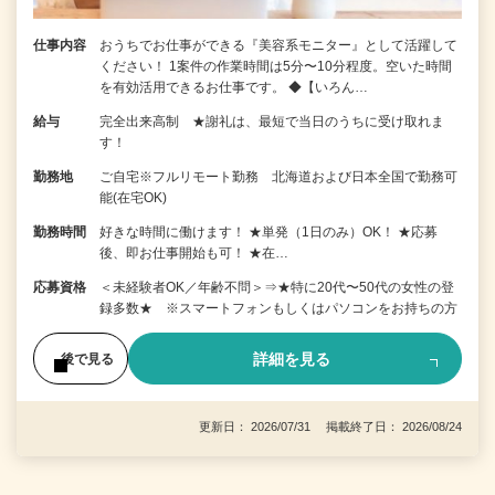
仕事内容
おうちでお仕事ができる『美容系モニター』として活躍して
ください！ 1案件の作業時間は5分〜10分程度。空いた時間
を有効活用できるお仕事です。 ◆【いろん…
給与
完全出来高制 ★謝礼は、最短で当日のうちに受け取れま
す！
勤務地
ご自宅※フルリモート勤務 北海道および日本全国で勤務可
能(在宅OK)
勤務時間
好きな時間に働けます！ ★単発（1日のみ）OK！ ★応募
後、即お仕事開始も可！ ★在…
応募資格
＜未経験者OK／年齢不問＞⇒★特に20代〜50代の女性の登
録多数★ ※スマートフォンもしくはパソコンをお持ちの方
詳細を見る
後で見る
更新日： 2026/07/31 掲載終了日： 2026/08/24