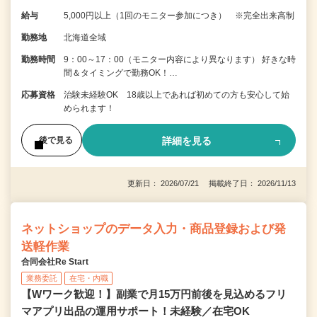
給与
5,000円以上（1回のモニター参加につき） ※完全出来高制
勤務地
北海道全域
勤務時間
9：00～17：00（モニター内容により異なります） 好きな時
間＆タイミングで勤務OK！…
応募資格
治験未経験OK 18歳以上であれば初めての方も安心して始
められます！
詳細を見る
後で見る
更新日： 2026/07/21 掲載終了日： 2026/11/13
ネットショップのデータ入力・商品登録および発
送軽作業
合同会社Re Start
業務委託
在宅・内職
【Wワーク歓迎！】副業で月15万円前後を見込めるフリ
マアプリ出品の運用サポート！未経験／在宅OK