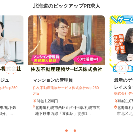
北海道のピックアップPR求人
ルジュ
マンションの管理員
最新のゲ
レイスタ
kcp250
住友不動産建物サービス株式会社/skp260
04a
株式会社デジ
時給1,200円
時給1,0
東/地下鉄
北海道札幌市西区山の手6条/札幌市営
北海道札
、...
地下鉄東西線「琴似駅」徒歩1...
市北区北