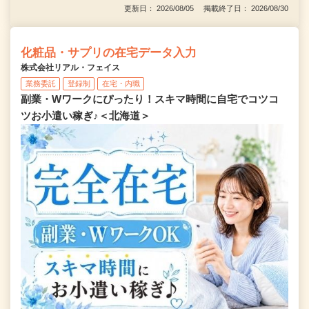
更新日： 2026/08/05 掲載終了日： 2026/08/30
化粧品・サプリの在宅データ入力
株式会社リアル・フェイス
業務委託
登録制
在宅・内職
副業・Wワークにぴったり！スキマ時間に自宅でコツコ
ツお小遣い稼ぎ♪＜北海道＞