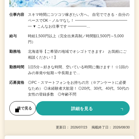
仕事内容
スキマ時間にコツコツ稼ぎたい方へ。 自宅でできる・自分の
ペースでOK・ノルマなし！ ━━━━━━━━━━━━━━
━ ▼ こんなお仕事です ━━━━━…
給与
時給1,500円以上（完全出来高制／時間額1,500円～5,000
円）
勤務地
北海道等【ご希望の地域でオシゴトできます♪ お気軽にご
相談ください！】
勤務時間
1日5分～好きな時間、空いている時間に働けます！ ☆1回の
みの単発や短期～中長期まで…
応募資格
◎PC・スマートフォンをお持ちの方（※アンケートに必要
なため） ◎未経験者大歓迎！ ◎20代、30代、40代、50代の
女性の登録多数 ◎年齢不問
詳細を見る
後で見る
更新日： 2026/07/23 掲載終了日： 2026/08/30