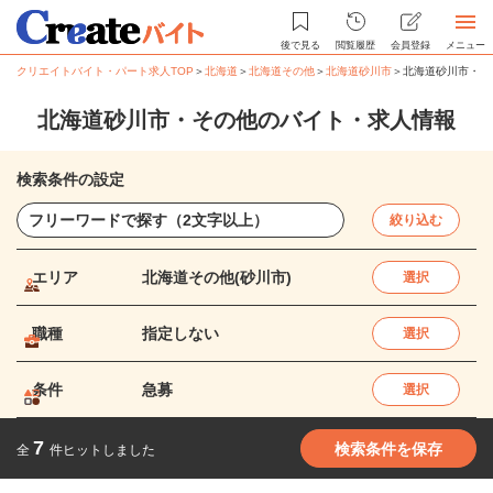
後で見る
閲覧履歴
会員登録
メニュー
クリエイトバイト・パート求人TOP
＞
北海道
＞
北海道その他
＞
北海道砂川市
＞
北海道砂川市・そ
北海道砂川市・その他のバイト・求人情報
検索条件の設定
絞り込む
エリア
北海道その他(砂川市)
選択
職種
指定しない
選択
条件
急募
選択
7
検索条件を保存
全
件ヒットしました