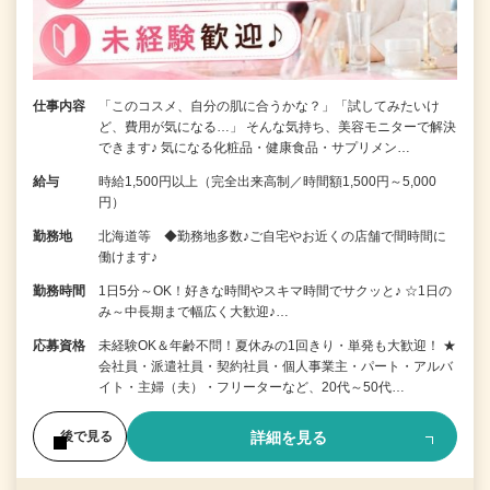
仕事内容
「このコスメ、自分の肌に合うかな？」「試してみたいけ
ど、費用が気になる…」 そんな気持ち、美容モニターで解決
できます♪ 気になる化粧品・健康食品・サプリメン…
給与
時給1,500円以上（完全出来高制／時間額1,500円～5,000
円）
勤務地
北海道等 ◆勤務地多数♪ご自宅やお近くの店舗で間時間に
働けます♪
勤務時間
1日5分～OK！好きな時間やスキマ時間でサクッと♪ ☆1日の
み～中長期まで幅広く大歓迎♪…
応募資格
未経験OK＆年齢不問！夏休みの1回きり・単発も大歓迎！ ★
会社員・派遣社員・契約社員・個人事業主・パート・アルバ
イト・主婦（夫）・フリーターなど、20代～50代…
詳細を見る
後で見る