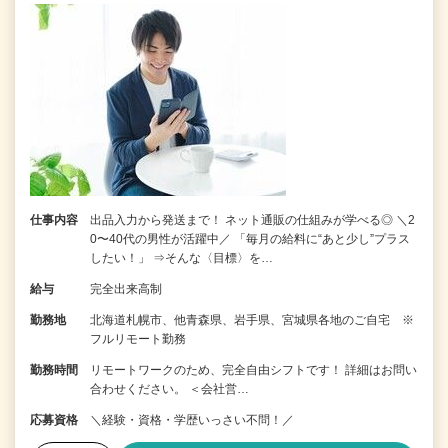
仕事内容
出品入力から発送まで！ ネット通販の仕組みが学べる◎ ＼2
0〜40代の男性が活躍中／ 「毎月の給料に“あと少し”プラス
したい！」 ⇒そんな〈目標〉を…
給与
完全出来高制
勤務地
北海道札幌市、他青森県、岩手県、宮城県各地のご自宅 ※
フルリモート勤務
勤務時間
リモートワークのため、完全自由シフトです！ 詳細はお問い
合わせください。 ＜会社営…
応募資格
＼経験・資格・学歴いっさい不問！／