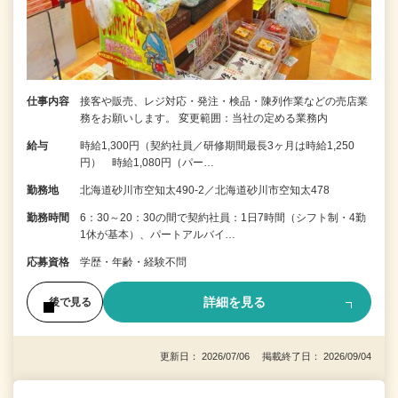
仕事内容
接客や販売、レジ対応・発注・検品・陳列作業などの売店業
務をお願いします。 変更範囲：当社の定める業務内
給与
時給1,300円（契約社員／研修期間最長3ヶ月は時給1,250
円） 時給1,080円（パー…
勤務地
北海道砂川市空知太490-2／北海道砂川市空知太478
勤務時間
6：30～20：30の間で契約社員：1日7時間（シフト制・4勤
1休が基本）、パートアルバイ…
応募資格
学歴・年齢・経験不問
詳細を見る
後で見る
更新日： 2026/07/06 掲載終了日： 2026/09/04