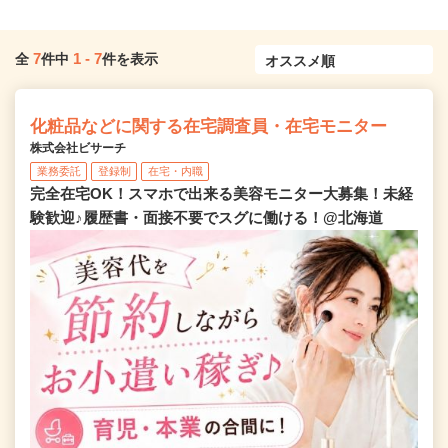
7
1
-
7
全
件中
件を表示
化粧品などに関する在宅調査員・在宅モニター
株式会社ビサーチ
業務委託
登録制
在宅・内職
完全在宅OK！スマホで出来る美容モニター大募集！未経
験歓迎♪履歴書・面接不要でスグに働ける！@北海道