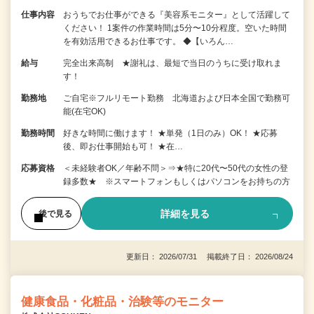
仕事内容
おうちでお仕事ができる『美容系モニター』として活躍して
ください！ 1案件の作業時間は5分〜10分程度。空いた時間
を有効活用できるお仕事です。 ◆【いろん…
給与
完全出来高制 ★謝礼は、最短で当日のうちに受け取れま
す！
勤務地
ご自宅※フルリモート勤務 北海道および日本全国で勤務可
能(在宅OK)
勤務時間
好きな時間に働けます！ ★単発（1日のみ）OK！ ★応募
後、即お仕事開始も可！ ★在…
応募資格
＜未経験者OK／年齢不問＞⇒★特に20代〜50代の女性の登
録多数★ ※スマートフォンもしくはパソコンをお持ちの方
詳細を見る
後で見る
更新日： 2026/07/31 掲載終了日： 2026/08/24
健康食品・化粧品・治験等のモニター