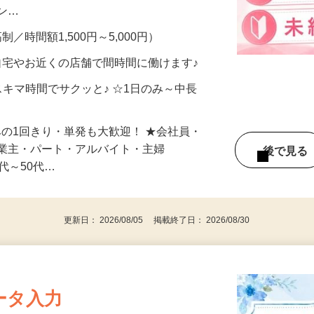
、美容モニターで解決できます♪ 気になる
メン…
制／時間額1,500円～5,000円）
自宅やお近くの店舗で間時間に働けます♪
スキマ時間でサクッと♪ ☆1日のみ～中長
みの1回きり・単発も大歓迎！ ★会社員・
事業主・パート・アルバイト・主婦
後で見
代～50代…
更新日： 2026/08/05 掲載終了日： 2026/08/30