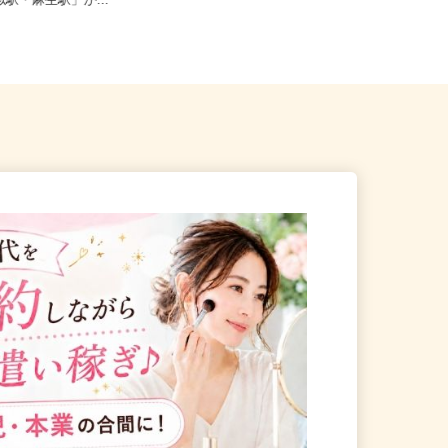
狩市新港南2-718-6（「手稲
北海道札幌市中央区北四条東/地下鉄
琴似駅・麻生駅」か...
南北線「さっぽろ駅」徒歩3分、...