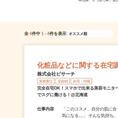
北海道石狩市新港南2-718-6（「手稲
北海道札幌市中央区北四
駅・新琴似駅・麻生駅」か...
南北線「さっぽろ駅」徒歩
全
4
件中
1
-
4
件を表示
化粧品などに関する在宅
株式会社ビサーチ
業務委託
登録制
在宅・内職
完全在宅OK！スマホで出来る美容モニタ
でスグに働ける！@北海道
仕事内容
「このコスメ、自分の肌に