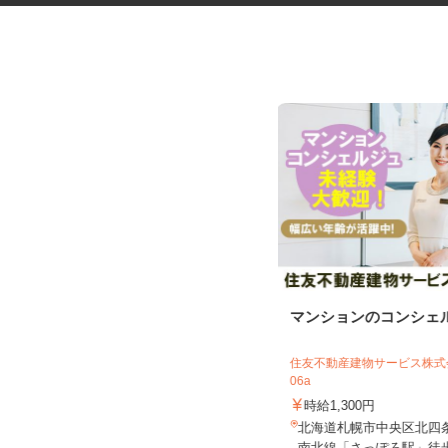
花王グループ倉庫の構内作業ス
マンションのコンシェ
タッフ
花王ロジスティクス株式会社 石狩LC
住友不動産建物サービス株式会
06a
時給1,410円～1,825円以上 ★土
曜・祝日は基本給5%アッ...
時給1,300円