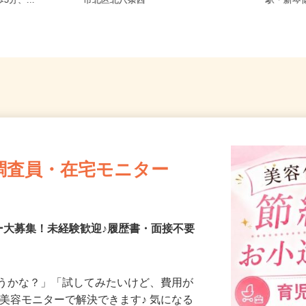
条東/地下鉄
北海道札幌市中央区北二条西、札幌
北海道石
3分、...
市北区北八条西
駅・新
調査員・在宅モニター
ー大募集！未経験歓迎♪履歴書・面接不要
合うかな？」「試してみたいけど、費用が