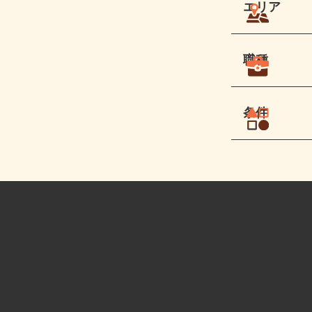
エリア
職種
条件