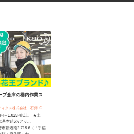
ループ倉庫の構内作業ス
マンションのコンシェルジュ
スティクス株式会社 石狩LC
住友不動産建物サービス株式会社/kcp250
06a
410円～1,825円以上 ★土
は基本給5%アッ...
時給1,300円