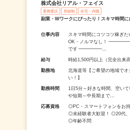
化粧品・サプリの在宅デ
株式会社リアル・フェイス
業務委託
登録制
在宅・内職
副業・Wワークにぴったり！スキマ時間に
仕事内容
スキマ時間にコツコツ稼ぎた
OK・ノルマなし！ ━━━━
です ━━━━━…
給与
時給1,500円以上（完全出来高
勤務地
北海道等【ご希望の地域でオ
い！】
勤務時間
1日5分～好きな時間、空い
や短期～中長期まで…
応募資格
◎PC・スマートフォンをお
◎未経験者大歓迎！ ◎20代