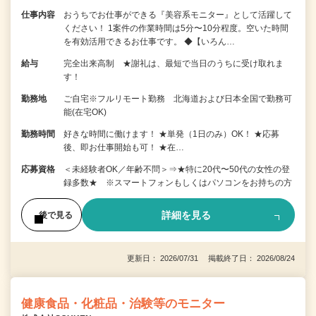
仕事内容
おうちでお仕事ができる『美容系モニター』として活躍して
ください！ 1案件の作業時間は5分〜10分程度。空いた時間
を有効活用できるお仕事です。 ◆【いろん…
給与
完全出来高制 ★謝礼は、最短で当日のうちに受け取れま
す！
勤務地
ご自宅※フルリモート勤務 北海道および日本全国で勤務可
能(在宅OK)
勤務時間
好きな時間に働けます！ ★単発（1日のみ）OK！ ★応募
後、即お仕事開始も可！ ★在…
応募資格
＜未経験者OK／年齢不問＞⇒★特に20代〜50代の女性の登
録多数★ ※スマートフォンもしくはパソコンをお持ちの方
詳細を見る
後で見る
更新日： 2026/07/31 掲載終了日： 2026/08/24
健康食品・化粧品・治験等のモニター