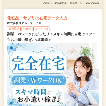
更新日： 2026/08/05 掲載終了日： 2026/08/30
化粧品・サプリの在宅データ入力
株式会社リアル・フェイス
業務委託
登録制
在宅・内職
副業・Wワークにぴったり！スキマ時間に自宅でコツコ
ツお小遣い稼ぎ♪＜北海道＞