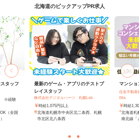
北海道のピックアップPR求人
務スタッフ
最新のゲーム・アプリのテストプ
マンショ
レイスタッフ
住友不動産建
株式会社デジタルハーツ 札幌Lab.
06a
以上 ※経験
時給1,075円以上
時給1,3
OK（全国
北海道札幌市中央区北二条西、札幌
北海道札
し）
市北区北八条西
南北線「さ