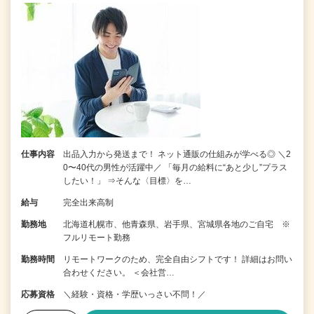
仕事内容
出品入力から発送まで！ ネット通販の仕組みが学べる◎ ＼2
0〜40代の男性が活躍中／ 「毎月の給料に“あと少し”プラス
したい！」 ⇒そんな〈目標〉を…
給与
完全出来高制
勤務地
北海道札幌市、他青森県、岩手県、宮城県各地のご自宅 ※
フルリモート勤務
勤務時間
リモートワークのため、完全自由シフトです！ 詳細はお問い
合わせください。 ＜会社営…
応募資格
＼経験・資格・学歴いっさい不問！／