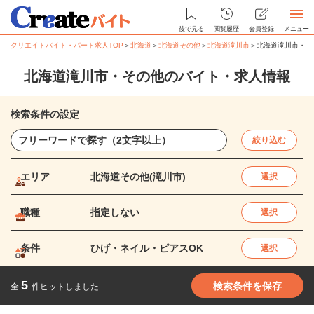
後で見る
閲覧履歴
会員登録
メニュー
クリエイトバイト・パート求人TOP
＞
北海道
＞
北海道その他
＞
北海道滝川市
＞
北海道滝川市・そ
北海道滝川市・その他のバイト・求人情報
検索条件の設定
絞り込む
エリア
北海道その他(滝川市)
選択
職種
指定しない
選択
条件
ひげ・ネイル・ピアスOK
選択
5
検索条件を保存
全
件ヒットしました