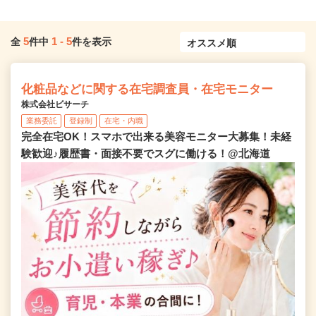
5
1
-
5
全
件中
件を表示
化粧品などに関する在宅調査員・在宅モニター
株式会社ビサーチ
業務委託
登録制
在宅・内職
完全在宅OK！スマホで出来る美容モニター大募集！未経
験歓迎♪履歴書・面接不要でスグに働ける！@北海道