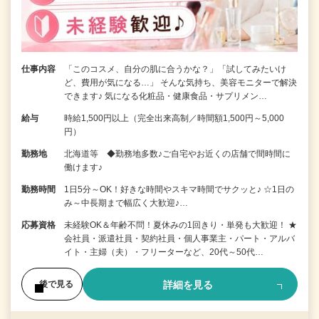
仕事内容
「このコスメ、自分の肌に合うかな？」「試してみたいけ
ど、費用が気になる…」 そんな気持ち、美容モニターで解決
できます♪ 気になる化粧品・健康食品・サプリメン…
給与
時給1,500円以上（完全出来高制／時間額1,500円～5,000
円）
勤務地
北海道等 ◆勤務地多数♪ご自宅やお近くの店舗で間時間に
働けます♪
勤務時間
1日5分～OK！好きな時間やスキマ時間でサクッと♪ ☆1日の
み～中長期まで幅広く大歓迎♪…
応募資格
未経験OK＆年齢不問！夏休みの1回きり・単発も大歓迎！ ★
会社員・派遣社員・契約社員・個人事業主・パート・アルバ
イト・主婦（夫）・フリーターなど、20代～50代…
詳細を見る
後で見る