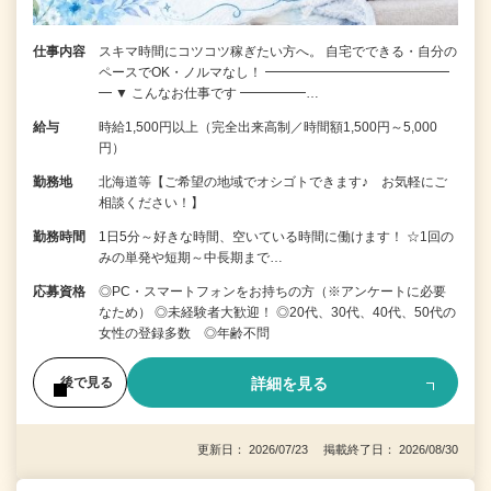
仕事内容
スキマ時間にコツコツ稼ぎたい方へ。 自宅でできる・自分の
ペースでOK・ノルマなし！ ━━━━━━━━━━━━━━
━ ▼ こんなお仕事です ━━━━━…
給与
時給1,500円以上（完全出来高制／時間額1,500円～5,000
円）
勤務地
北海道等【ご希望の地域でオシゴトできます♪ お気軽にご
相談ください！】
勤務時間
1日5分～好きな時間、空いている時間に働けます！ ☆1回の
みの単発や短期～中長期まで…
応募資格
◎PC・スマートフォンをお持ちの方（※アンケートに必要
なため） ◎未経験者大歓迎！ ◎20代、30代、40代、50代の
女性の登録多数 ◎年齢不問
詳細を見る
後で見る
更新日： 2026/07/23 掲載終了日： 2026/08/30