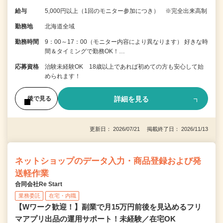
給与
5,000円以上（1回のモニター参加につき） ※完全出来高制
勤務地
北海道全域
勤務時間
9：00～17：00（モニター内容により異なります） 好きな時
間＆タイミングで勤務OK！…
応募資格
治験未経験OK 18歳以上であれば初めての方も安心して始
められます！
詳細を見る
後で見る
更新日： 2026/07/21 掲載終了日： 2026/11/13
ネットショップのデータ入力・商品登録および発
送軽作業
合同会社Re Start
業務委託
在宅・内職
【Wワーク歓迎！】副業で月15万円前後を見込めるフリ
マアプリ出品の運用サポート！未経験／在宅OK