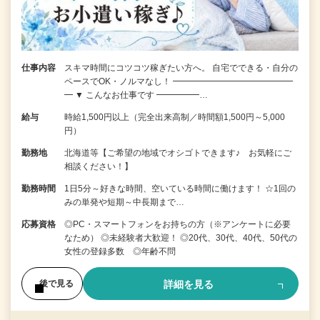
仕事内容
スキマ時間にコツコツ稼ぎたい方へ。 自宅でできる・自分の
ペースでOK・ノルマなし！ ━━━━━━━━━━━━━━
━ ▼ こんなお仕事です ━━━━━…
給与
時給1,500円以上（完全出来高制／時間額1,500円～5,000
円）
勤務地
北海道等【ご希望の地域でオシゴトできます♪ お気軽にご
相談ください！】
勤務時間
1日5分～好きな時間、空いている時間に働けます！ ☆1回の
みの単発や短期～中長期まで…
応募資格
◎PC・スマートフォンをお持ちの方（※アンケートに必要
なため） ◎未経験者大歓迎！ ◎20代、30代、40代、50代の
女性の登録多数 ◎年齢不問
詳細を見る
後で見る