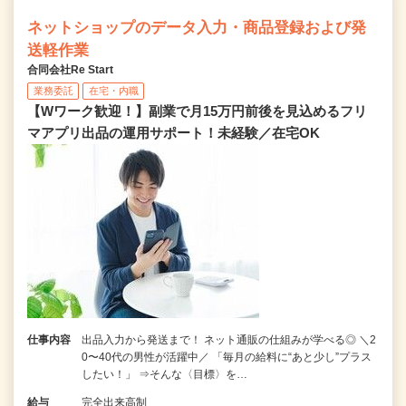
ネットショップのデータ入力・商品登録および発
送軽作業
合同会社Re Start
業務委託
在宅・内職
【Wワーク歓迎！】副業で月15万円前後を見込めるフリ
マアプリ出品の運用サポート！未経験／在宅OK
仕事内容
出品入力から発送まで！ ネット通販の仕組みが学べる◎ ＼2
0〜40代の男性が活躍中／ 「毎月の給料に“あと少し”プラス
したい！」 ⇒そんな〈目標〉を…
給与
完全出来高制