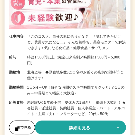
仕事内容
「このコスメ、自分の肌に合うかな？」「試してみたいけ
ど、費用が気になる…」 そんな気持ち、美容モニターで解決
できます♪ 気になる化粧品・健康食品・サプリメン…
給与
時給1,500円以上（完全出来高制／時間額1,500円～5,000
円）
勤務地
北海道等 ◆勤務地多数♪ご自宅やお近くの店舗で間時間に
働けます♪
勤務時間
1日5分～OK！好きな時間やスキマ時間でサクッと♪ ☆1日の
み～中長期まで幅広く大歓迎♪…
応募資格
未経験OK＆年齢不問！夏休みの1回きり・単発も大歓迎！ ★
会社員・派遣社員・契約社員・個人事業主・パート・アルバ
イト・主婦（夫）・フリーターなど、20代～50代…
詳細を見る
後で見る