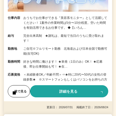
仕事内容
おうちでお仕事ができる『美容系モニター』として活躍して
ください！ 1案件の作業時間は5分〜10分程度。空いた時間
を有効活用できるお仕事です。 ◆【いろん…
給与
完全出来高制 ★謝礼は、最短で当日のうちに受け取れま
す！
勤務地
ご自宅※フルリモート勤務 北海道および日本全国で勤務可
能(在宅OK)
勤務時間
好きな時間に働けます！ ★単発（1日のみ）OK！ ★応募
後、即お仕事開始も可！ ★在…
応募資格
＜未経験者OK／年齢不問＞⇒★特に20代〜50代の女性の登
録多数★ ※スマートフォンもしくはパソコンをお持ちの方
詳細を見る
後で見る
更新日： 2026/07/31 掲載終了日： 2026/08/24