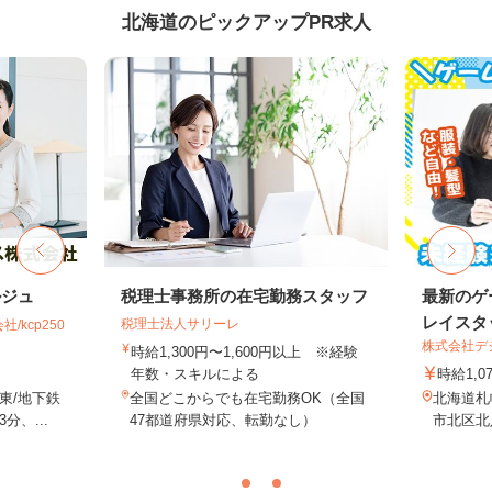
北海道のピックアップPR求人
ルジュ
税理士事務所の在宅勤務スタッフ
最新のゲ
レイスタ
税理士法人サリーレ
kcp250
株式会社デジ
時給1,300円〜1,600円以上 ※経験
年数・スキルによる
時給1,0
東/地下鉄
全国どこからでも在宅勤務OK（全国
北海道札
、...
47都道府県対応、転勤なし）
市北区北