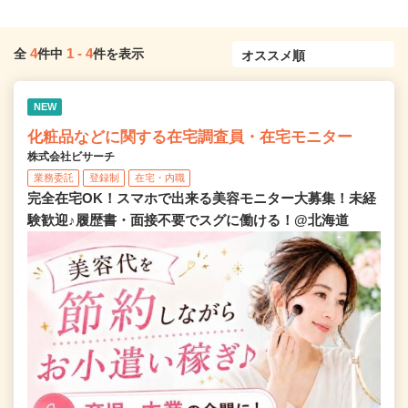
4
1
-
4
全
件中
件を表示
NEW
化粧品などに関する在宅調査員・在宅モニター
株式会社ビサーチ
業務委託
登録制
在宅・内職
完全在宅OK！スマホで出来る美容モニター大募集！未経
験歓迎♪履歴書・面接不要でスグに働ける！@北海道