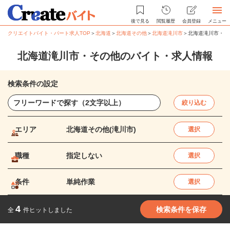
後で見る
閲覧履歴
会員登録
メニュー
クリエイトバイト・パート求人TOP
＞
北海道
＞
北海道その他
＞
北海道滝川市
＞
北海道滝川市・そ
北海道滝川市・その他のバイト・求人情報
検索条件の設定
絞り込む
エリア
北海道その他(滝川市)
選択
職種
指定しない
選択
条件
単純作業
選択
4
検索条件を保存
全
件ヒットしました