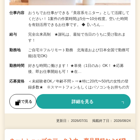
仕事内容
おうちでお仕事ができる『美容系モニター』として活躍して
ください！ 1案件の作業時間は5分〜10分程度。空いた時間
を有効活用できるお仕事です。 ◆【いろん…
給与
完全出来高制 ★謝礼は、最短で当日のうちに受け取れま
す！
勤務地
ご自宅※フルリモート勤務 北海道および日本全国で勤務可
能(在宅OK)
勤務時間
好きな時間に働けます！ ★単発（1日のみ）OK！ ★応募
後、即お仕事開始も可！ ★在…
応募資格
＜未経験者OK／年齢不問＞⇒★特に20代〜50代の女性の登
録多数★ ※スマートフォンもしくはパソコンをお持ちの方
詳細を見る
後で見る
更新日： 2026/07/31 掲載終了日： 2026/08/24