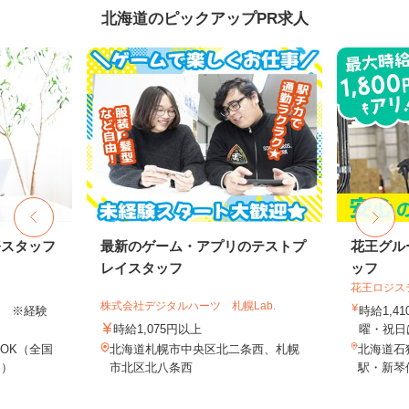
北海道のピックアップPR求人
務スタッフ
最新のゲーム・アプリのテストプ
花王グル
レイスタッフ
ッフ
花王ロジス
株式会社デジタルハーツ 札幌Lab.
以上 ※経験
時給1,4
時給1,075円以上
曜・祝日は
OK（全国
北海道札幌市中央区北二条西、札幌
北海道石狩
し）
市北区北八条西
駅・新琴