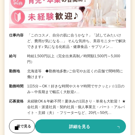
仕事内容
「このコスメ、自分の肌に合うかな？」「試してみたいけ
ど、費用が気になる…」 そんな気持ち、美容モニターで解決
できます♪ 気になる化粧品・健康食品・サプリメン…
給与
時給1,500円以上（完全出来高制／時間額1,500円～5,000
円）
勤務地
北海道等 ◆勤務地多数♪ご自宅やお近くの店舗で間時間に
働けます♪
勤務時間
1日5分～OK！好きな時間やスキマ時間でサクッと♪ ☆1日の
み～中長期まで幅広く大歓迎♪…
応募資格
未経験OK＆年齢不問！夏休みの1回きり・単発も大歓迎！ ★
会社員・派遣社員・契約社員・個人事業主・パート・アルバ
イト・主婦（夫）・フリーターなど、20代～50代…
詳細を見る
後で見る