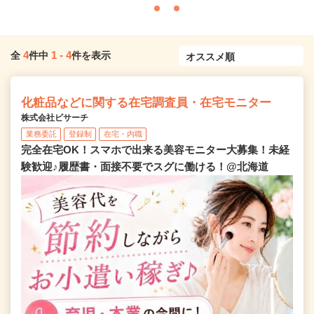
4
1
-
4
全
件中
件を表示
化粧品などに関する在宅調査員・在宅モニター
株式会社ビサーチ
業務委託
登録制
在宅・内職
完全在宅OK！スマホで出来る美容モニター大募集！未経
験歓迎♪履歴書・面接不要でスグに働ける！@北海道