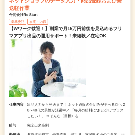
ネットショップのデータ入力・商品登録および発
送軽作業
合同会社Re Start
業務委託
在宅・内職
【Wワーク歓迎！】副業で月15万円前後を見込めるフリ
マアプリ出品の運用サポート！未経験／在宅OK
仕事内容
出品入力から発送まで！ ネット通販の仕組みが学べる◎ ＼2
0〜40代の男性が活躍中／ 「毎月の給料に“あと少し”プラス
したい！」 ⇒そんな〈目標〉を…
給与
完全出来高制
勤務地
北海道札幌市、他青森県、岩手県、宮城県各地のご自宅 ※