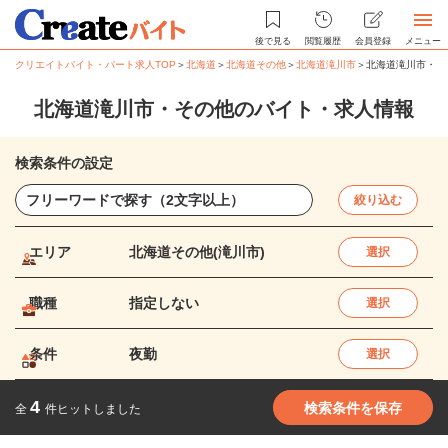
後で見る
閲覧履歴
会員登録
メニュー
クリエイトバイト・パート求人TOP
＞
北海道
＞
北海道その他
＞
北海道滝川市
＞
北海道滝川市・そ
北海道滝川市・その他のバイト・求人情報
検索条件の設定
絞り込む
エリア
北海道その他(滝川市)
選択
職種
指定しない
選択
条件
夜勤
選択
4
検索条件を保存
全
件ヒットしました