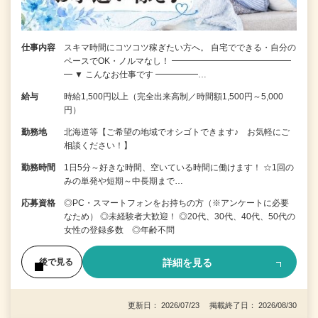
仕事内容
スキマ時間にコツコツ稼ぎたい方へ。 自宅でできる・自分の
ペースでOK・ノルマなし！ ━━━━━━━━━━━━━━
━ ▼ こんなお仕事です ━━━━━…
給与
時給1,500円以上（完全出来高制／時間額1,500円～5,000
円）
勤務地
北海道等【ご希望の地域でオシゴトできます♪ お気軽にご
相談ください！】
勤務時間
1日5分～好きな時間、空いている時間に働けます！ ☆1回の
みの単発や短期～中長期まで…
応募資格
◎PC・スマートフォンをお持ちの方（※アンケートに必要
なため） ◎未経験者大歓迎！ ◎20代、30代、40代、50代の
女性の登録多数 ◎年齢不問
詳細を見る
後で見る
更新日： 2026/07/23 掲載終了日： 2026/08/30