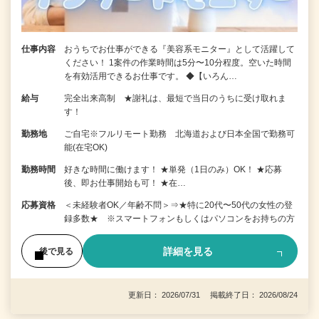
仕事内容
おうちでお仕事ができる『美容系モニター』として活躍して
ください！ 1案件の作業時間は5分〜10分程度。空いた時間
を有効活用できるお仕事です。 ◆【いろん…
給与
完全出来高制 ★謝礼は、最短で当日のうちに受け取れま
す！
勤務地
ご自宅※フルリモート勤務 北海道および日本全国で勤務可
能(在宅OK)
勤務時間
好きな時間に働けます！ ★単発（1日のみ）OK！ ★応募
後、即お仕事開始も可！ ★在…
応募資格
＜未経験者OK／年齢不問＞⇒★特に20代〜50代の女性の登
録多数★ ※スマートフォンもしくはパソコンをお持ちの方
詳細を見る
後で見る
更新日： 2026/07/31 掲載終了日： 2026/08/24