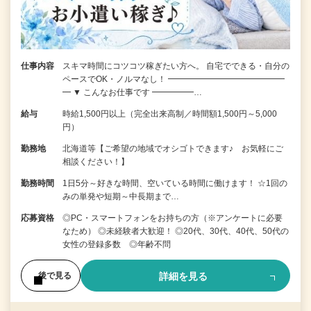
仕事内容
スキマ時間にコツコツ稼ぎたい方へ。 自宅でできる・自分の
ペースでOK・ノルマなし！ ━━━━━━━━━━━━━━
━ ▼ こんなお仕事です ━━━━━…
給与
時給1,500円以上（完全出来高制／時間額1,500円～5,000
円）
勤務地
北海道等【ご希望の地域でオシゴトできます♪ お気軽にご
相談ください！】
勤務時間
1日5分～好きな時間、空いている時間に働けます！ ☆1回の
みの単発や短期～中長期まで…
応募資格
◎PC・スマートフォンをお持ちの方（※アンケートに必要
なため） ◎未経験者大歓迎！ ◎20代、30代、40代、50代の
女性の登録多数 ◎年齢不問
詳細を見る
後で見る