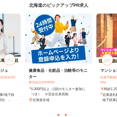
北海道のピックアップPR求人
ルジュ
健康食品・化粧品・治験等のモニ
マンショ
ター
kcp250
住友不動産建
株式会社SOUKEN
04a
5,000円以上（1回のモニター参加に
時給1,2
つき） ※完全出来高制
東/地下鉄
北海道札
、...
北海道全域
地下鉄東西