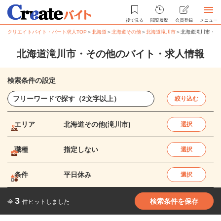
後で見る
閲覧履歴
会員登録
メニュー
クリエイトバイト・パート求人TOP
＞
北海道
＞
北海道その他
＞
北海道滝川市
＞
北海道滝川市・そ
北海道滝川市・その他のバイト・求人情報
検索条件の設定
絞り込む
エリア
北海道その他(滝川市)
選択
職種
指定しない
選択
条件
平日休み
選択
3
検索条件を保存
全
件ヒットしました