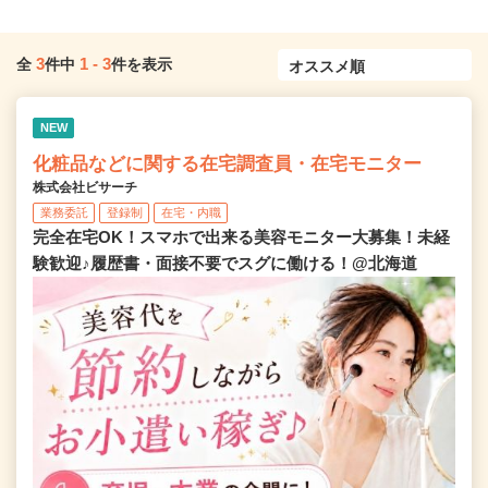
3
1
-
3
全
件中
件を表示
NEW
化粧品などに関する在宅調査員・在宅モニター
株式会社ビサーチ
業務委託
登録制
在宅・内職
完全在宅OK！スマホで出来る美容モニター大募集！未経
験歓迎♪履歴書・面接不要でスグに働ける！@北海道