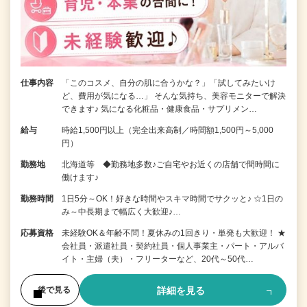
仕事内容
「このコスメ、自分の肌に合うかな？」「試してみたいけ
ど、費用が気になる…」 そんな気持ち、美容モニターで解決
できます♪ 気になる化粧品・健康食品・サプリメン…
給与
時給1,500円以上（完全出来高制／時間額1,500円～5,000
円）
勤務地
北海道等 ◆勤務地多数♪ご自宅やお近くの店舗で間時間に
働けます♪
勤務時間
1日5分～OK！好きな時間やスキマ時間でサクッと♪ ☆1日の
み～中長期まで幅広く大歓迎♪…
応募資格
未経験OK＆年齢不問！夏休みの1回きり・単発も大歓迎！ ★
会社員・派遣社員・契約社員・個人事業主・パート・アルバ
イト・主婦（夫）・フリーターなど、20代～50代…
詳細を見る
後で見る