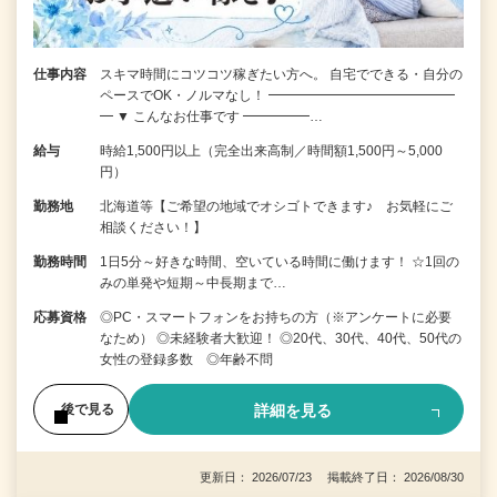
仕事内容
スキマ時間にコツコツ稼ぎたい方へ。 自宅でできる・自分の
ペースでOK・ノルマなし！ ━━━━━━━━━━━━━━
━ ▼ こんなお仕事です ━━━━━…
給与
時給1,500円以上（完全出来高制／時間額1,500円～5,000
円）
勤務地
北海道等【ご希望の地域でオシゴトできます♪ お気軽にご
相談ください！】
勤務時間
1日5分～好きな時間、空いている時間に働けます！ ☆1回の
みの単発や短期～中長期まで…
応募資格
◎PC・スマートフォンをお持ちの方（※アンケートに必要
なため） ◎未経験者大歓迎！ ◎20代、30代、40代、50代の
女性の登録多数 ◎年齢不問
詳細を見る
後で見る
更新日： 2026/07/23 掲載終了日： 2026/08/30