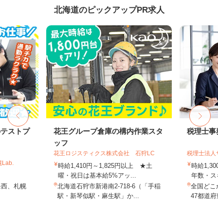
北海道のピックアップPR求人
のテストプ
花王グループ倉庫の構内作業スタ
税理士事
ッフ
花王ロジスティクス株式会社 石狩LC
税理士法人
ab.
時給1,410円～1,825円以上 ★土
時給1,3
曜・祝日は基本給5%アッ...
年数・ス
条西、札幌
北海道石狩市新港南2-718-6（「手稲
全国どこ
駅・新琴似駅・麻生駅」か...
47都道