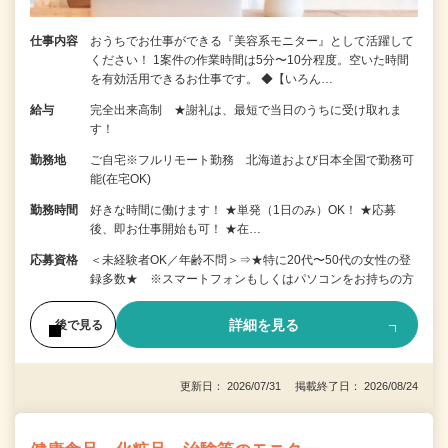
仕事内容
おうちでお仕事ができる『美容系モニター』として活躍して
ください！ 1案件の作業時間は5分〜10分程度。空いた時間
を有効活用できるお仕事です。 ◆【いろん…
給与
完全出来高制 ★謝礼は、最短で当日のうちに受け取れま
す！
勤務地
ご自宅※フルリモート勤務 北海道および日本全国で勤務可
能(在宅OK)
勤務時間
好きな時間に働けます！ ★単発（1日のみ）OK！ ★応募
後、即お仕事開始も可！ ★在…
応募資格
＜未経験者OK／年齢不問＞⇒★特に20代〜50代の女性の登
録多数★ ※スマートフォンもしくはパソコンをお持ちの方
詳細を見る
後で見る
更新日： 2026/07/31 掲載終了日： 2026/08/24