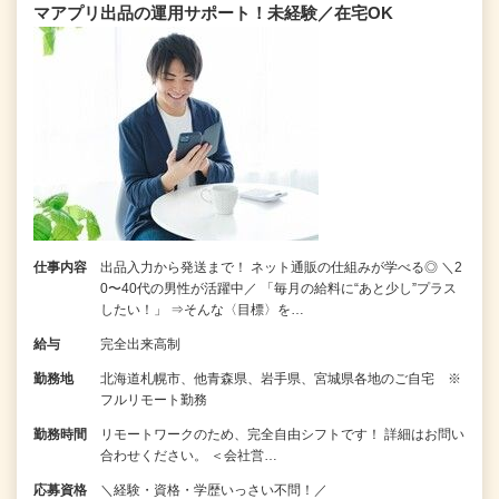
マアプリ出品の運用サポート！未経験／在宅OK
仕事内容
出品入力から発送まで！ ネット通販の仕組みが学べる◎ ＼2
0〜40代の男性が活躍中／ 「毎月の給料に“あと少し”プラス
したい！」 ⇒そんな〈目標〉を…
給与
完全出来高制
勤務地
北海道札幌市、他青森県、岩手県、宮城県各地のご自宅 ※
フルリモート勤務
勤務時間
リモートワークのため、完全自由シフトです！ 詳細はお問い
合わせください。 ＜会社営…
応募資格
＼経験・資格・学歴いっさい不問！／