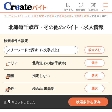
後で見る
閲覧履歴
会員登録
メニュー
クリエイトバイト・パート求人TOP
＞
北海道
＞
北海道その他
＞
北海道千歳市
＞
北海道千歳市・そ
北海道千歳市・その他のバイト・求人情報
検索条件の設定
絞り込む
エリア
北海道その他(千歳市)
選択
職種
指定しない
選択
条件
歩合/出来高制
選択
5
検索条件を保存
全
件ヒットしました