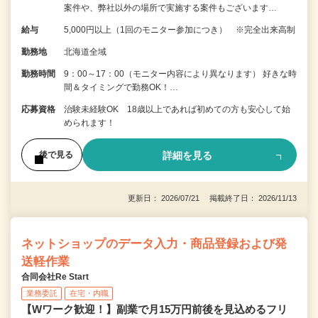
案件や、弊社以外の場所で実施する案件もございます…
給与
5,000円以上（1回のモニター参加につき） ※完全出来高制
勤務地
北海道全域
勤務時間
9：00～17：00（モニター内容により異なります） 好きな時
間＆タイミングで勤務OK！…
応募資格
治験未経験OK 18歳以上であれば初めての方も安心して始
められます！
詳細を見る
後で見る
更新日： 2026/07/21 掲載終了日： 2026/11/13
ネットショップのデータ入力・商品登録および発
送軽作業
合同会社Re Start
業務委託
在宅・内職
【Wワーク歓迎！】副業で月15万円前後を見込めるフリ