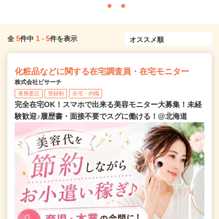
5
1
-
5
全
件中
件を表示
化粧品などに関する在宅調査員・在宅モニター
株式会社ビサーチ
業務委託
登録制
在宅・内職
完全在宅OK！スマホで出来る美容モニター大募集！未経
験歓迎♪履歴書・面接不要でスグに働ける！@北海道