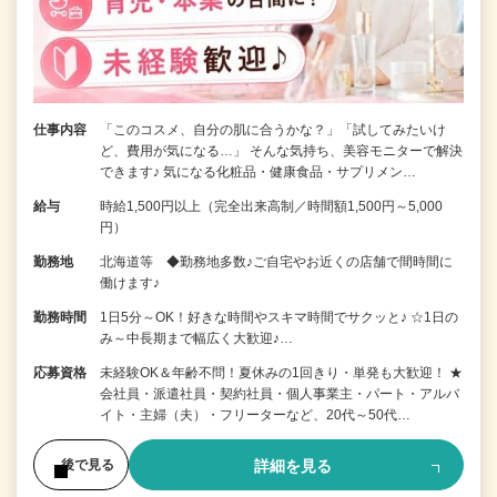
仕事内容
「このコスメ、自分の肌に合うかな？」「試してみたいけ
ど、費用が気になる…」 そんな気持ち、美容モニターで解決
できます♪ 気になる化粧品・健康食品・サプリメン…
給与
時給1,500円以上（完全出来高制／時間額1,500円～5,000
円）
勤務地
北海道等 ◆勤務地多数♪ご自宅やお近くの店舗で間時間に
働けます♪
勤務時間
1日5分～OK！好きな時間やスキマ時間でサクッと♪ ☆1日の
み～中長期まで幅広く大歓迎♪…
応募資格
未経験OK＆年齢不問！夏休みの1回きり・単発も大歓迎！ ★
会社員・派遣社員・契約社員・個人事業主・パート・アルバ
イト・主婦（夫）・フリーターなど、20代～50代…
詳細を見る
後で見る