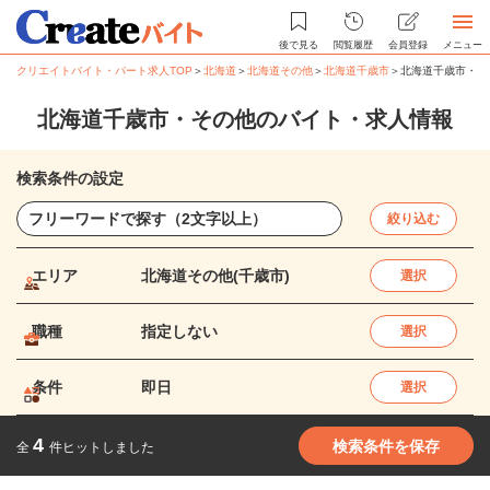
後で見る
閲覧履歴
会員登録
メニュー
クリエイトバイト・パート求人TOP
＞
北海道
＞
北海道その他
＞
北海道千歳市
＞
北海道千歳市・そ
北海道千歳市・その他のバイト・求人情報
検索条件の設定
絞り込む
エリア
北海道その他(千歳市)
選択
職種
指定しない
選択
条件
即日
選択
4
検索条件を保存
全
件ヒットしました