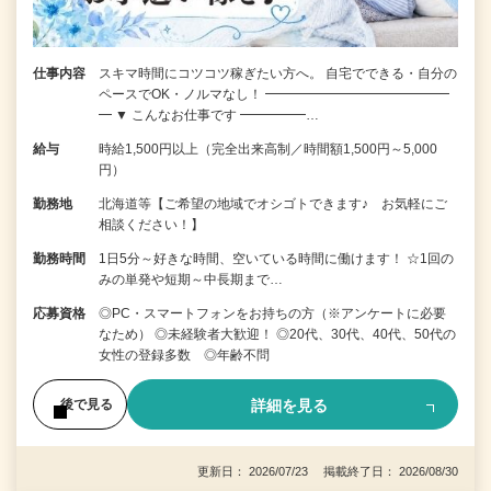
仕事内容
スキマ時間にコツコツ稼ぎたい方へ。 自宅でできる・自分の
ペースでOK・ノルマなし！ ━━━━━━━━━━━━━━
━ ▼ こんなお仕事です ━━━━━…
給与
時給1,500円以上（完全出来高制／時間額1,500円～5,000
円）
勤務地
北海道等【ご希望の地域でオシゴトできます♪ お気軽にご
相談ください！】
勤務時間
1日5分～好きな時間、空いている時間に働けます！ ☆1回の
みの単発や短期～中長期まで…
応募資格
◎PC・スマートフォンをお持ちの方（※アンケートに必要
なため） ◎未経験者大歓迎！ ◎20代、30代、40代、50代の
女性の登録多数 ◎年齢不問
詳細を見る
後で見る
更新日： 2026/07/23 掲載終了日： 2026/08/30