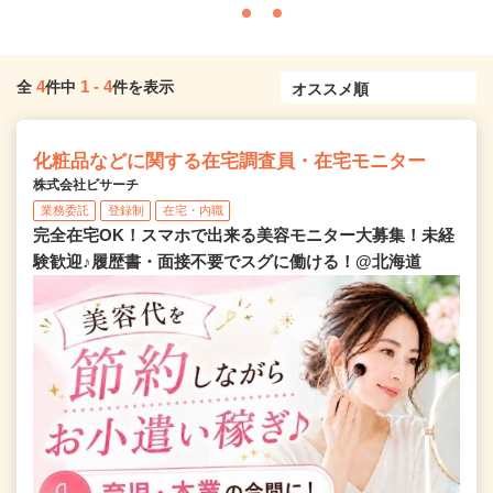
4
1
-
4
全
件中
件を表示
化粧品などに関する在宅調査員・在宅モニター
株式会社ビサーチ
業務委託
登録制
在宅・内職
完全在宅OK！スマホで出来る美容モニター大募集！未経
験歓迎♪履歴書・面接不要でスグに働ける！@北海道