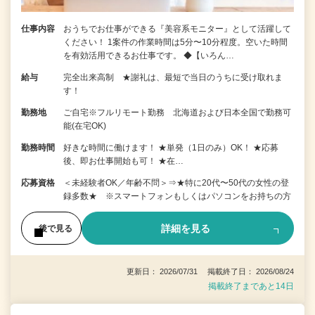
仕事内容
おうちでお仕事ができる『美容系モニター』として活躍して
ください！ 1案件の作業時間は5分〜10分程度。空いた時間
を有効活用できるお仕事です。 ◆【いろん…
給与
完全出来高制 ★謝礼は、最短で当日のうちに受け取れま
す！
勤務地
ご自宅※フルリモート勤務 北海道および日本全国で勤務可
能(在宅OK)
勤務時間
好きな時間に働けます！ ★単発（1日のみ）OK！ ★応募
後、即お仕事開始も可！ ★在…
応募資格
＜未経験者OK／年齢不問＞⇒★特に20代〜50代の女性の登
録多数★ ※スマートフォンもしくはパソコンをお持ちの方
詳細を見る
後で見る
更新日： 2026/07/31 掲載終了日： 2026/08/24
掲載終了まであと14日