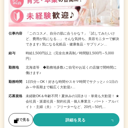
仕事内容
「このコスメ、自分の肌に合うかな？」「試してみたいけ
ど、費用が気になる…」 そんな気持ち、美容モニターで解決
できます♪ 気になる化粧品・健康食品・サプリメン…
給与
時給1,500円以上（完全出来高制／時間額1,500円～5,000
円）
勤務地
北海道等 ◆勤務地多数♪ご自宅やお近くの店舗で間時間に
働けます♪
勤務時間
1日5分～OK！好きな時間やスキマ時間でサクッと♪ ☆1日の
み～中長期まで幅広く大歓迎♪…
応募資格
未経験OK＆年齢不問！夏休みの1回きり・単発も大歓迎！ ★
会社員・派遣社員・契約社員・個人事業主・パート・アルバ
イト・主婦（夫）・フリーターなど、20代～50代…
詳細を見る
後で見る