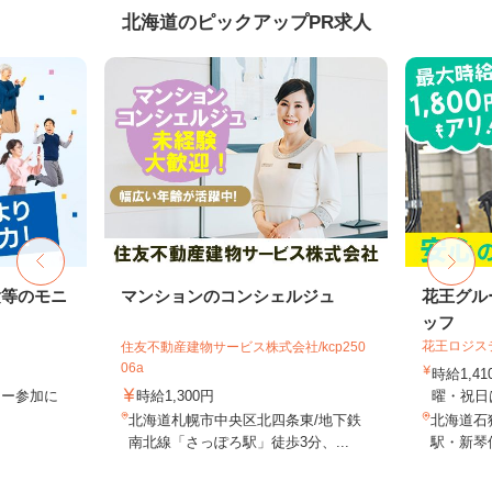
北海道のピックアップPR求人
験等のモニ
マンションのコンシェルジュ
花王グル
ッフ
花王ロジス
住友不動産建物サービス株式会社/kcp250
06a
時給1,4
ター参加に
時給1,300円
曜・祝日は
北海道札幌市中央区北四条東/地下鉄
北海道石狩
南北線「さっぽろ駅」徒歩3分、...
駅・新琴