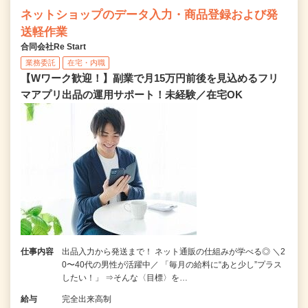
ネットショップのデータ入力・商品登録および発
送軽作業
合同会社Re Start
業務委託
在宅・内職
【Wワーク歓迎！】副業で月15万円前後を見込めるフリ
マアプリ出品の運用サポート！未経験／在宅OK
仕事内容
出品入力から発送まで！ ネット通販の仕組みが学べる◎ ＼2
0〜40代の男性が活躍中／ 「毎月の給料に“あと少し”プラス
したい！」 ⇒そんな〈目標〉を…
給与
完全出来高制