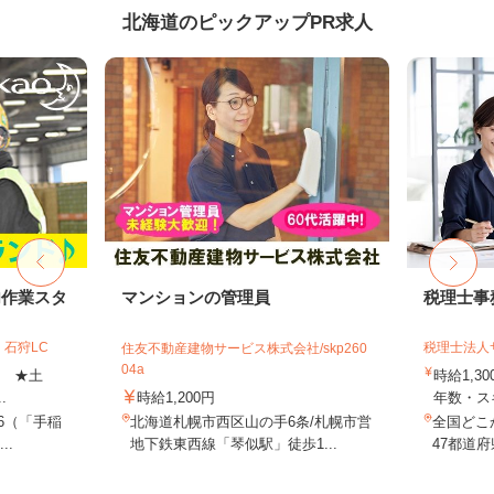
北海道のピックアップPR求人
内作業スタ
マンションの管理員
税理士事
石狩LC
税理士法人
住友不動産建物サービス株式会社/skp260
04a
上 ★土
時給1,3
.
時給1,200円
年数・ス
-6（「手稲
北海道札幌市西区山の手6条/札幌市営
全国どこ
..
地下鉄東西線「琴似駅」徒歩1...
47都道