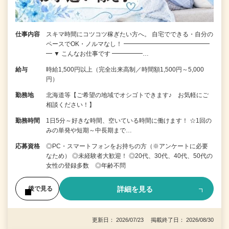
仕事内容
スキマ時間にコツコツ稼ぎたい方へ。 自宅でできる・自分の
ペースでOK・ノルマなし！ ━━━━━━━━━━━━━━
━ ▼ こんなお仕事です ━━━━━…
給与
時給1,500円以上（完全出来高制／時間額1,500円～5,000
円）
勤務地
北海道等【ご希望の地域でオシゴトできます♪ お気軽にご
相談ください！】
勤務時間
1日5分～好きな時間、空いている時間に働けます！ ☆1回の
みの単発や短期～中長期まで…
応募資格
◎PC・スマートフォンをお持ちの方（※アンケートに必要
なため） ◎未経験者大歓迎！ ◎20代、30代、40代、50代の
女性の登録多数 ◎年齢不問
詳細を見る
後で見る
更新日： 2026/07/23 掲載終了日： 2026/08/30