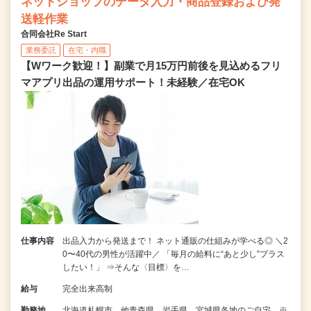
ネットショップのデータ入力・商品登録および発
送軽作業
合同会社Re Start
業務委託
在宅・内職
【Wワーク歓迎！】副業で月15万円前後を見込めるフリ
マアプリ出品の運用サポート！未経験／在宅OK
仕事内容
出品入力から発送まで！ ネット通販の仕組みが学べる◎ ＼2
0〜40代の男性が活躍中／ 「毎月の給料に“あと少し”プラス
したい！」 ⇒そんな〈目標〉を…
給与
完全出来高制
勤務地
北海道札幌市、他青森県、岩手県、宮城県各地のご自宅 ※