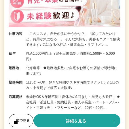
仕事内容
「このコスメ、自分の肌に合うかな？」「試してみたいけ
ど、費用が気になる…」 そんな気持ち、美容モニターで解決
できます♪ 気になる化粧品・健康食品・サプリメン…
給与
時給1,500円以上（完全出来高制／時間額1,500円～5,000
円）
勤務地
北海道等 ◆勤務地多数♪ご自宅やお近くの店舗で間時間に
働けます♪
勤務時間
1日5分～OK！好きな時間やスキマ時間でサクッと♪ ☆1日の
み～中長期まで幅広く大歓迎♪…
応募資格
未経験OK＆年齢不問！夏休みの1回きり・単発も大歓迎！ ★
会社員・派遣社員・契約社員・個人事業主・パート・アルバ
イト・主婦（夫）・フリーターなど、20代～50代…
詳細を見る
後で見る