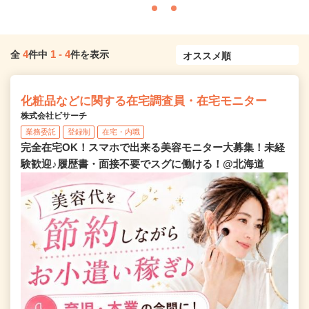
4
1
-
4
全
件中
件を表示
化粧品などに関する在宅調査員・在宅モニター
株式会社ビサーチ
業務委託
登録制
在宅・内職
完全在宅OK！スマホで出来る美容モニター大募集！未経
験歓迎♪履歴書・面接不要でスグに働ける！@北海道