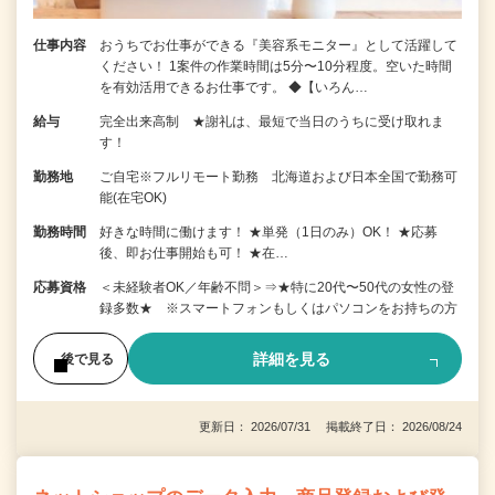
仕事内容
おうちでお仕事ができる『美容系モニター』として活躍して
ください！ 1案件の作業時間は5分〜10分程度。空いた時間
を有効活用できるお仕事です。 ◆【いろん…
給与
完全出来高制 ★謝礼は、最短で当日のうちに受け取れま
す！
勤務地
ご自宅※フルリモート勤務 北海道および日本全国で勤務可
能(在宅OK)
勤務時間
好きな時間に働けます！ ★単発（1日のみ）OK！ ★応募
後、即お仕事開始も可！ ★在…
応募資格
＜未経験者OK／年齢不問＞⇒★特に20代〜50代の女性の登
録多数★ ※スマートフォンもしくはパソコンをお持ちの方
詳細を見る
後で見る
更新日： 2026/07/31 掲載終了日： 2026/08/24