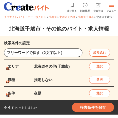
後で見る
閲覧履歴
会員登録
メニュー
クリエイトバイト・パート求人TOP
＞
北海道
＞
北海道その他
＞
北海道千歳市
＞
北海道千歳市・そ
北海道千歳市・その他のバイト・求人情報
検索条件の設定
絞り込む
エリア
北海道その他(千歳市)
選択
職種
指定しない
選択
条件
夜勤
選択
4
検索条件を保存
全
件ヒットしました