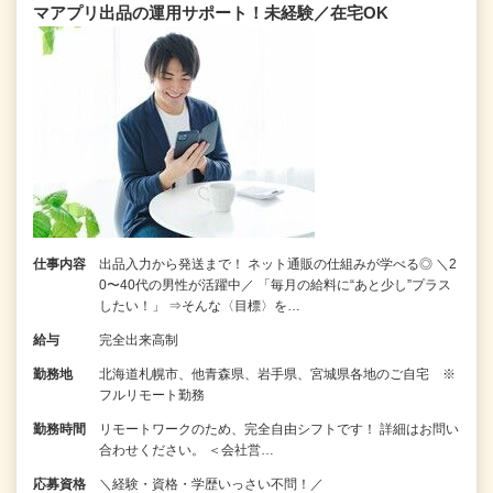
マアプリ出品の運用サポート！未経験／在宅OK
仕事内容
出品入力から発送まで！ ネット通販の仕組みが学べる◎ ＼2
0〜40代の男性が活躍中／ 「毎月の給料に“あと少し”プラス
したい！」 ⇒そんな〈目標〉を…
給与
完全出来高制
勤務地
北海道札幌市、他青森県、岩手県、宮城県各地のご自宅 ※
フルリモート勤務
勤務時間
リモートワークのため、完全自由シフトです！ 詳細はお問い
合わせください。 ＜会社営…
応募資格
＼経験・資格・学歴いっさい不問！／