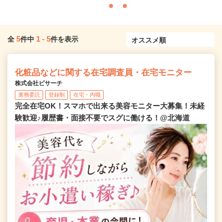
5
1
-
5
全
件中
件を表示
化粧品などに関する在宅調査員・在宅モニター
株式会社ビサーチ
業務委託
登録制
在宅・内職
完全在宅OK！スマホで出来る美容モニター大募集！未経
験歓迎♪履歴書・面接不要でスグに働ける！@北海道