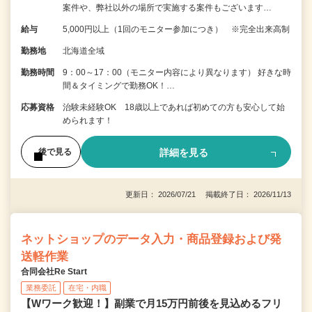
案件や、弊社以外の場所で実施する案件もございます…
給与
5,000円以上（1回のモニター参加につき） ※完全出来高制
勤務地
北海道全域
勤務時間
9：00～17：00（モニター内容により異なります） 好きな時
間＆タイミングで勤務OK！…
応募資格
治験未経験OK 18歳以上であれば初めての方も安心して始
められます！
詳細を見る
後で見る
更新日： 2026/07/21 掲載終了日： 2026/11/13
ネットショップのデータ入力・商品登録および発
送軽作業
合同会社Re Start
業務委託
在宅・内職
【Wワーク歓迎！】副業で月15万円前後を見込めるフリ