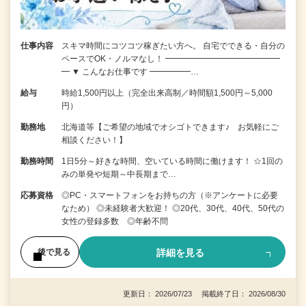
仕事内容
スキマ時間にコツコツ稼ぎたい方へ。 自宅でできる・自分の
ペースでOK・ノルマなし！ ━━━━━━━━━━━━━━
━ ▼ こんなお仕事です ━━━━━…
給与
時給1,500円以上（完全出来高制／時間額1,500円～5,000
円）
勤務地
北海道等【ご希望の地域でオシゴトできます♪ お気軽にご
相談ください！】
勤務時間
1日5分～好きな時間、空いている時間に働けます！ ☆1回の
みの単発や短期～中長期まで…
応募資格
◎PC・スマートフォンをお持ちの方（※アンケートに必要
なため） ◎未経験者大歓迎！ ◎20代、30代、40代、50代の
女性の登録多数 ◎年齢不問
詳細を見る
後で見る
更新日： 2026/07/23 掲載終了日： 2026/08/30