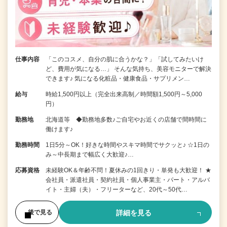
仕事内容
「このコスメ、自分の肌に合うかな？」「試してみたいけ
ど、費用が気になる…」 そんな気持ち、美容モニターで解決
できます♪ 気になる化粧品・健康食品・サプリメン…
給与
時給1,500円以上（完全出来高制／時間額1,500円～5,000
円）
勤務地
北海道等 ◆勤務地多数♪ご自宅やお近くの店舗で間時間に
働けます♪
勤務時間
1日5分～OK！好きな時間やスキマ時間でサクッと♪ ☆1日の
み～中長期まで幅広く大歓迎♪…
応募資格
未経験OK＆年齢不問！夏休みの1回きり・単発も大歓迎！ ★
会社員・派遣社員・契約社員・個人事業主・パート・アルバ
イト・主婦（夫）・フリーターなど、20代～50代…
詳細を見る
後で見る