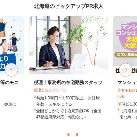
北海道のピックアップPR求人
験等のモニ
税理士事務所の在宅勤務スタッフ
マンショ
税理士法人サリーレ
住友不動産建
06a
時給1,300円〜1,600円以上 ※経験
ター参加に
年数・スキルによる
時給1,3
全国どこからでも在宅勤務OK（全国
北海道札
47都道府県対応、転勤なし）
南北線「さ