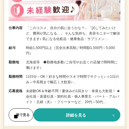
仕事内容
「このコスメ、自分の肌に合うかな？」「試してみたいけ
ど、費用が気になる…」 そんな気持ち、美容モニターで解決
できます♪ 気になる化粧品・健康食品・サプリメン…
給与
時給1,500円以上（完全出来高制／時間額1,500円～5,000
円）
勤務地
北海道等 ◆勤務地多数♪ご自宅やお近くの店舗で間時間に
働けます♪
勤務時間
1日5分～OK！好きな時間やスキマ時間でサクッと♪ ☆1日の
み～中長期まで幅広く大歓迎♪…
応募資格
未経験OK＆年齢不問！夏休みの1回きり・単発も大歓迎！ ★
会社員・派遣社員・契約社員・個人事業主・パート・アルバ
イト・主婦（夫）・フリーターなど、20代～50代…
詳細を見る
後で見る