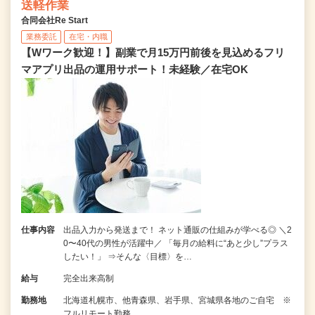
送軽作業
合同会社Re Start
業務委託
在宅・内職
【Wワーク歓迎！】副業で月15万円前後を見込めるフリ
マアプリ出品の運用サポート！未経験／在宅OK
仕事内容
出品入力から発送まで！ ネット通販の仕組みが学べる◎ ＼2
0〜40代の男性が活躍中／ 「毎月の給料に“あと少し”プラス
したい！」 ⇒そんな〈目標〉を…
給与
完全出来高制
勤務地
北海道札幌市、他青森県、岩手県、宮城県各地のご自宅 ※
フルリモート勤務