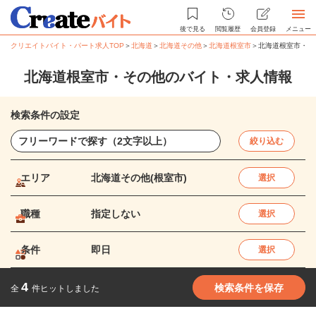
後で見る
閲覧履歴
会員登録
メニュー
クリエイトバイト・パート求人TOP
＞
北海道
＞
北海道その他
＞
北海道根室市
＞
北海道根室市・そ
北海道根室市・その他のバイト・求人情報
検索条件の設定
絞り込む
エリア
北海道その他(根室市)
選択
職種
指定しない
選択
条件
即日
選択
4
検索条件を保存
全
件ヒットしました