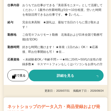
仕事内容
おうちでお仕事ができる『美容系モニター』として活躍して
ください！ 1案件の作業時間は5分〜10分程度。空いた時間
を有効活用できるお仕事です。 ◆【いろん…
給与
完全出来高制 ★謝礼は、最短で当日のうちに受け取れま
す！
勤務地
ご自宅※フルリモート勤務 北海道および日本全国で勤務可
能(在宅OK)
勤務時間
好きな時間に働けます！ ★単発（1日のみ）OK！ ★応募
後、即お仕事開始も可！ ★在…
応募資格
＜未経験者OK／年齢不問＞⇒★特に20代〜50代の女性の登
録多数★ ※スマートフォンもしくはパソコンをお持ちの方
詳細を見る
後で見る
更新日： 2026/07/31 掲載終了日： 2026/08/24
ネットショップのデータ入力・商品登録および発