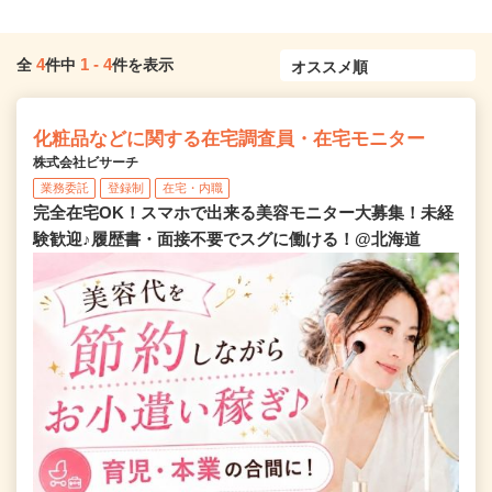
4
1
-
4
全
件中
件を表示
化粧品などに関する在宅調査員・在宅モニター
株式会社ビサーチ
業務委託
登録制
在宅・内職
完全在宅OK！スマホで出来る美容モニター大募集！未経
験歓迎♪履歴書・面接不要でスグに働ける！@北海道