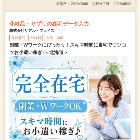
更新日： 2026/08/05 掲載終了日： 2026/08/30
化粧品・サプリの在宅データ入力
株式会社リアル・フェイス
業務委託
登録制
在宅・内職
副業・Wワークにぴったり！スキマ時間に自宅でコツコ
ツお小遣い稼ぎ♪＜北海道＞