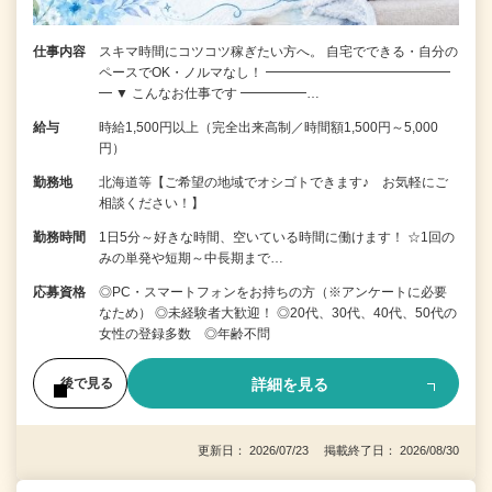
仕事内容
スキマ時間にコツコツ稼ぎたい方へ。 自宅でできる・自分の
ペースでOK・ノルマなし！ ━━━━━━━━━━━━━━
━ ▼ こんなお仕事です ━━━━━…
給与
時給1,500円以上（完全出来高制／時間額1,500円～5,000
円）
勤務地
北海道等【ご希望の地域でオシゴトできます♪ お気軽にご
相談ください！】
勤務時間
1日5分～好きな時間、空いている時間に働けます！ ☆1回の
みの単発や短期～中長期まで…
応募資格
◎PC・スマートフォンをお持ちの方（※アンケートに必要
なため） ◎未経験者大歓迎！ ◎20代、30代、40代、50代の
女性の登録多数 ◎年齢不問
詳細を見る
後で見る
更新日： 2026/07/23 掲載終了日： 2026/08/30