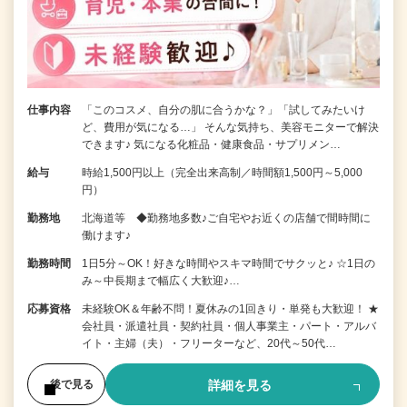
仕事内容
「このコスメ、自分の肌に合うかな？」「試してみたいけ
ど、費用が気になる…」 そんな気持ち、美容モニターで解決
できます♪ 気になる化粧品・健康食品・サプリメン…
給与
時給1,500円以上（完全出来高制／時間額1,500円～5,000
円）
勤務地
北海道等 ◆勤務地多数♪ご自宅やお近くの店舗で間時間に
働けます♪
勤務時間
1日5分～OK！好きな時間やスキマ時間でサクッと♪ ☆1日の
み～中長期まで幅広く大歓迎♪…
応募資格
未経験OK＆年齢不問！夏休みの1回きり・単発も大歓迎！ ★
会社員・派遣社員・契約社員・個人事業主・パート・アルバ
イト・主婦（夫）・フリーターなど、20代～50代…
詳細を見る
後で見る