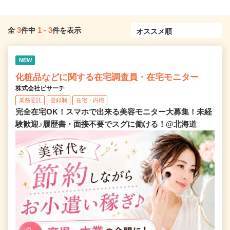
3
1
-
3
全
件中
件を表示
NEW
化粧品などに関する在宅調査員・在宅モニター
株式会社ビサーチ
業務委託
登録制
在宅・内職
完全在宅OK！スマホで出来る美容モニター大募集！未経
験歓迎♪履歴書・面接不要でスグに働ける！@北海道