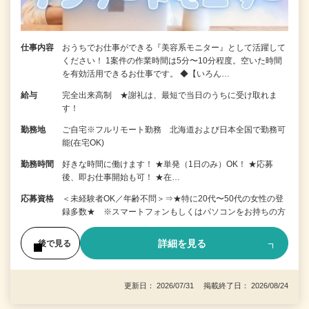
仕事内容
おうちでお仕事ができる『美容系モニター』として活躍して
ください！ 1案件の作業時間は5分〜10分程度。空いた時間
を有効活用できるお仕事です。 ◆【いろん…
給与
完全出来高制 ★謝礼は、最短で当日のうちに受け取れま
す！
勤務地
ご自宅※フルリモート勤務 北海道および日本全国で勤務可
能(在宅OK)
勤務時間
好きな時間に働けます！ ★単発（1日のみ）OK！ ★応募
後、即お仕事開始も可！ ★在…
応募資格
＜未経験者OK／年齢不問＞⇒★特に20代〜50代の女性の登
録多数★ ※スマートフォンもしくはパソコンをお持ちの方
詳細を見る
後で見る
更新日： 2026/07/31 掲載終了日： 2026/08/24