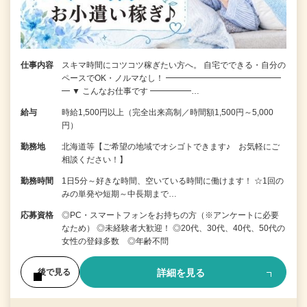
仕事内容
スキマ時間にコツコツ稼ぎたい方へ。 自宅でできる・自分の
ペースでOK・ノルマなし！ ━━━━━━━━━━━━━━
━ ▼ こんなお仕事です ━━━━━…
給与
時給1,500円以上（完全出来高制／時間額1,500円～5,000
円）
勤務地
北海道等【ご希望の地域でオシゴトできます♪ お気軽にご
相談ください！】
勤務時間
1日5分～好きな時間、空いている時間に働けます！ ☆1回の
みの単発や短期～中長期まで…
応募資格
◎PC・スマートフォンをお持ちの方（※アンケートに必要
なため） ◎未経験者大歓迎！ ◎20代、30代、40代、50代の
女性の登録多数 ◎年齢不問
詳細を見る
後で見る