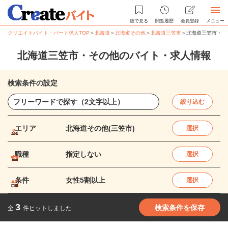
後で見る
閲覧履歴
会員登録
メニュー
クリエイトバイト・パート求人TOP
＞
北海道
＞
北海道その他
＞
北海道三笠市
＞
北海道三笠市・そ
北海道三笠市・その他のバイト・求人情報
検索条件の設定
絞り込む
エリア
北海道その他(三笠市)
選択
職種
指定しない
選択
条件
女性5割以上
選択
3
検索条件を保存
全
件ヒットしました