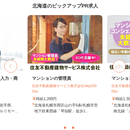
北海道のピックアップPR求人
タ入力・商
マンションの管理員
マンショ
住友不動産建物サービス株式会社/skp260
住友不動産建
04a
06a
時給1,200円
時給1,3
岩手県、
北海道札幌市西区山の手6条/札幌市営
北海道札
リモー...
地下鉄東西線「琴似駅」徒歩1...
南北線「さ