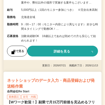
案件や、弊社以外の場所で実施する案件もございます…
給与
5,000円以上（1回のモニター参加につき） ※完全出来高制
勤務地
北海道全域
勤務時間
9：00～17：00（モニター内容により異なります） 好きな時
間＆タイミングで勤務OK！…
応募資格
治験未経験OK 18歳以上であれば初めての方も安心して始
められます！
詳細を見る
後で見る
更新日： 2026/07/21 掲載終了日： 2026/11/13
ネットショップのデータ入力・商品登録および発
送軽作業
合同会社Re Start
業務委託
在宅・内職
【Wワーク歓迎！】副業で月15万円前後を見込めるフリ