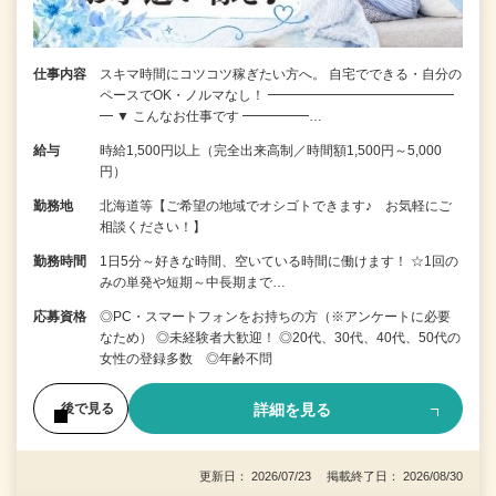
仕事内容
スキマ時間にコツコツ稼ぎたい方へ。 自宅でできる・自分の
ペースでOK・ノルマなし！ ━━━━━━━━━━━━━━
━ ▼ こんなお仕事です ━━━━━…
給与
時給1,500円以上（完全出来高制／時間額1,500円～5,000
円）
勤務地
北海道等【ご希望の地域でオシゴトできます♪ お気軽にご
相談ください！】
勤務時間
1日5分～好きな時間、空いている時間に働けます！ ☆1回の
みの単発や短期～中長期まで…
応募資格
◎PC・スマートフォンをお持ちの方（※アンケートに必要
なため） ◎未経験者大歓迎！ ◎20代、30代、40代、50代の
女性の登録多数 ◎年齢不問
詳細を見る
後で見る
更新日： 2026/07/23 掲載終了日： 2026/08/30