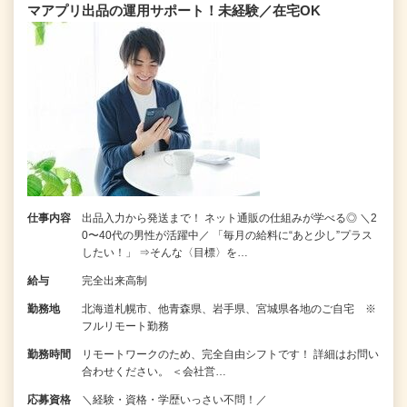
マアプリ出品の運用サポート！未経験／在宅OK
仕事内容
出品入力から発送まで！ ネット通販の仕組みが学べる◎ ＼2
0〜40代の男性が活躍中／ 「毎月の給料に“あと少し”プラス
したい！」 ⇒そんな〈目標〉を…
給与
完全出来高制
勤務地
北海道札幌市、他青森県、岩手県、宮城県各地のご自宅 ※
フルリモート勤務
勤務時間
リモートワークのため、完全自由シフトです！ 詳細はお問い
合わせください。 ＜会社営…
応募資格
＼経験・資格・学歴いっさい不問！／