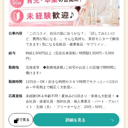
仕事内容
「このコスメ、自分の肌に合うかな？」「試してみたいけ
ど、費用が気になる…」 そんな気持ち、美容モニターで解決
できます♪ 気になる化粧品・健康食品・サプリメン…
給与
時給1,500円以上（完全出来高制／時間額1,500円～5,000
円）
勤務地
北海道等 ◆勤務地多数♪ご自宅やお近くの店舗で間時間に
働けます♪
勤務時間
1日5分～OK！好きな時間やスキマ時間でサクッと♪ ☆1日の
み～中長期まで幅広く大歓迎♪…
応募資格
未経験OK＆年齢不問！夏休みの1回きり・単発も大歓迎！ ★
会社員・派遣社員・契約社員・個人事業主・パート・アルバ
イト・主婦（夫）・フリーターなど、20代～50代…
詳細を見る
後で見る