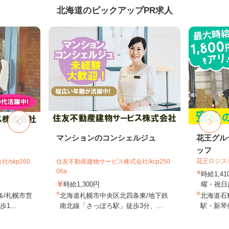
北海道のピックアップPR求人
マンションのコンシェルジュ
花王グル
ッフ
花王ロジス
skp260
住友不動産建物サービス株式会社/kcp250
06a
時給1,4
時給1,300円
曜・祝日は
条/札幌市営
北海道札幌市中央区北四条東/地下鉄
北海道石狩
...
南北線「さっぽろ駅」徒歩3分、...
駅・新琴