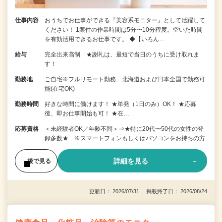
仕事内容
おうちでお仕事ができる『美容系モニター』として活躍して
ください！ 1案件の作業時間は5分〜10分程度。空いた時間
を有効活用できるお仕事です。 ◆【いろん…
給与
完全出来高制 ★謝礼は、最短で当日のうちに受け取れま
す！
勤務地
ご自宅※フルリモート勤務 北海道および日本全国で勤務可
能(在宅OK)
勤務時間
好きな時間に働けます！ ★単発（1日のみ）OK！ ★応募
後、即お仕事開始も可！ ★在…
応募資格
＜未経験者OK／年齢不問＞⇒★特に20代〜50代の女性の登
録多数★ ※スマートフォンもしくはパソコンをお持ちの方
詳細を見る
後で見る
更新日： 2026/07/31 掲載終了日： 2026/08/24