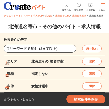
後で見る
閲覧履歴
会員登録
メニュー
クリエイトバイト・パート求人TOP
＞
北海道
＞
北海道その他
＞
北海道名寄市
＞
北海道名寄市・そ
北海道名寄市・その他のバイト・求人情報
検索条件の設定
絞り込む
エリア
北海道その他(名寄市)
選択
職種
指定しない
選択
条件
女性活躍中
選択
5
検索条件を保存
全
件ヒットしました