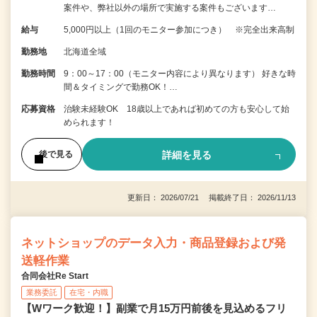
案件や、弊社以外の場所で実施する案件もございます…
給与
5,000円以上（1回のモニター参加につき） ※完全出来高制
勤務地
北海道全域
勤務時間
9：00～17：00（モニター内容により異なります） 好きな時
間＆タイミングで勤務OK！…
応募資格
治験未経験OK 18歳以上であれば初めての方も安心して始
められます！
詳細を見る
後で見る
更新日： 2026/07/21 掲載終了日： 2026/11/13
ネットショップのデータ入力・商品登録および発
送軽作業
合同会社Re Start
業務委託
在宅・内職
【Wワーク歓迎！】副業で月15万円前後を見込めるフリ