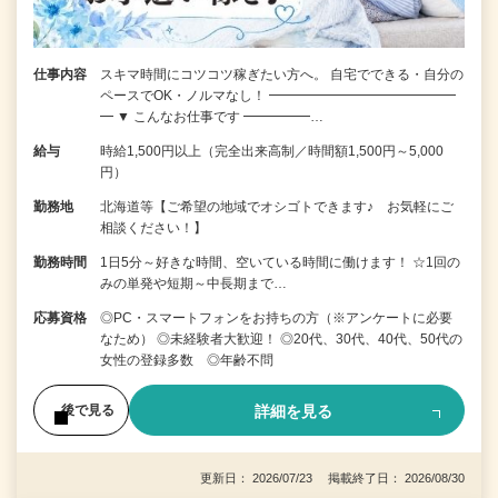
仕事内容
スキマ時間にコツコツ稼ぎたい方へ。 自宅でできる・自分の
ペースでOK・ノルマなし！ ━━━━━━━━━━━━━━
━ ▼ こんなお仕事です ━━━━━…
給与
時給1,500円以上（完全出来高制／時間額1,500円～5,000
円）
勤務地
北海道等【ご希望の地域でオシゴトできます♪ お気軽にご
相談ください！】
勤務時間
1日5分～好きな時間、空いている時間に働けます！ ☆1回の
みの単発や短期～中長期まで…
応募資格
◎PC・スマートフォンをお持ちの方（※アンケートに必要
なため） ◎未経験者大歓迎！ ◎20代、30代、40代、50代の
女性の登録多数 ◎年齢不問
詳細を見る
後で見る
更新日： 2026/07/23 掲載終了日： 2026/08/30