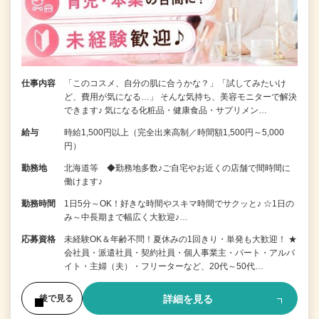
仕事内容
「このコスメ、自分の肌に合うかな？」「試してみたいけ
ど、費用が気になる…」 そんな気持ち、美容モニターで解決
できます♪ 気になる化粧品・健康食品・サプリメン…
給与
時給1,500円以上（完全出来高制／時間額1,500円～5,000
円）
勤務地
北海道等 ◆勤務地多数♪ご自宅やお近くの店舗で間時間に
働けます♪
勤務時間
1日5分～OK！好きな時間やスキマ時間でサクッと♪ ☆1日の
み～中長期まで幅広く大歓迎♪…
応募資格
未経験OK＆年齢不問！夏休みの1回きり・単発も大歓迎！ ★
会社員・派遣社員・契約社員・個人事業主・パート・アルバ
イト・主婦（夫）・フリーターなど、20代～50代…
詳細を見る
後で見る