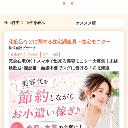
5
1
-
5
全
件中
件を表示
化粧品などに関する在宅調査員・在宅モニター
株式会社ビサーチ
業務委託
登録制
在宅・内職
完全在宅OK！スマホで出来る美容モニター大募集！未経
験歓迎♪履歴書・面接不要でスグに働ける！@北海道