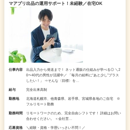
マアプリ出品の運用サポート！未経験／在宅OK
仕事内容
出品入力から発送まで！ ネット通販の仕組みが学べる◎ ＼2
0〜40代の男性が活躍中／ 「毎月の給料に“あと少し”プラス
したい！」 ⇒そんな〈目標〉を…
給与
完全出来高制
勤務地
北海道札幌市、他青森県、岩手県、宮城県各地のご自宅 ※
フルリモート勤務
勤務時間
リモートワークのため、完全自由シフトです！ 詳細はお問い
合わせください。 ＜会社営…
応募資格
＼経験・資格・学歴いっさい不問！／