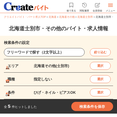
後で見る
閲覧履歴
会員登録
メニュー
クリエイトバイト・パート求人TOP
＞
北海道
＞
北海道その他
＞
北海道士別市
＞
北海道士別市・そ
北海道士別市・その他のバイト・求人情報
検索条件の設定
絞り込む
エリア
北海道その他(士別市)
選択
職種
指定しない
選択
条件
ひげ・ネイル・ピアスOK
選択
5
検索条件を保存
全
件ヒットしました