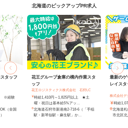
北海道のピックアップPR求人
務スタッフ
花王グループ倉庫の構内作業スタ
最新のゲ
ッフ
レイスタ
花王ロジスティクス株式会社 石狩LC
株式会社デジ
以上 ※経験
時給1,410円～1,825円以上 ★土
曜・祝日は基本給5%アッ...
時給1,0
OK（全国
北海道石狩市新港南2-718-6（「手稲
北海道札
し）
駅・新琴似駅・麻生駅」か...
市北区北