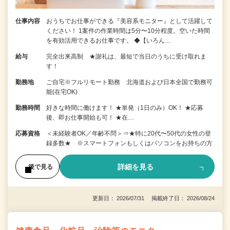
仕事内容
おうちでお仕事ができる『美容系モニター』として活躍して
ください！ 1案件の作業時間は5分〜10分程度。空いた時間
を有効活用できるお仕事です。 ◆【いろん…
給与
完全出来高制 ★謝礼は、最短で当日のうちに受け取れま
す！
勤務地
ご自宅※フルリモート勤務 北海道および日本全国で勤務可
能(在宅OK)
勤務時間
好きな時間に働けます！ ★単発（1日のみ）OK！ ★応募
後、即お仕事開始も可！ ★在…
応募資格
＜未経験者OK／年齢不問＞⇒★特に20代〜50代の女性の登
録多数★ ※スマートフォンもしくはパソコンをお持ちの方
詳細を見る
後で見る
更新日： 2026/07/31 掲載終了日： 2026/08/24