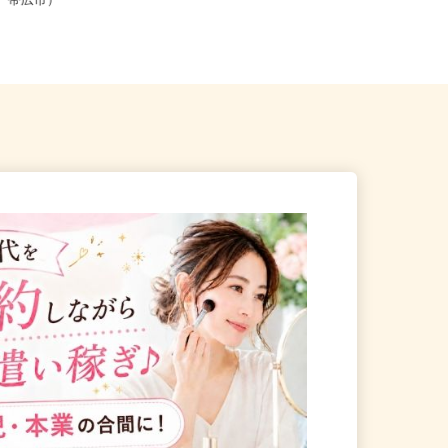
（札幌市、旭川市、函館市、
北海道石狩市新港南2-718-6（「手稲
市、帯広市）
駅・新琴似駅・麻生駅」か...