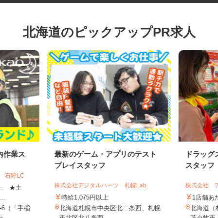
北海道のピックアップPR求人
内作業ス
最新のゲーム・アプリのテスト
ドラッ
プレイスタッフ
スタッフ
 石狩LC
株式会社デジタルハーツ 札幌Lab.
株式会社
円以上 ★土
..
時給1,075円以上
1店舗