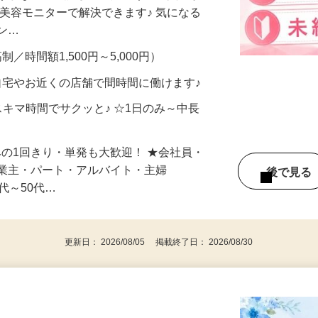
合うかな？」「試してみたいけど、費用が
、美容モニターで解決できます♪ 気になる
メン…
制／時間額1,500円～5,000円）
自宅やお近くの店舗で間時間に働けます♪
スキマ時間でサクッと♪ ☆1日のみ～中長
みの1回きり・単発も大歓迎！ ★会社員・
事業主・パート・アルバイト・主婦
後で見
代～50代…
更新日： 2026/08/05 掲載終了日： 2026/08/30