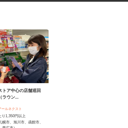
グストア中心の店舗巡回
花王グループ倉庫の構内作業ス
（ラウン...
タッフ
花王ロジスティクス株式会社 石狩LC
 アールネクスト
時給1,410円～1,825円以上 ★土
あたり1,350円以上
曜・祝日は基本給5%アッ...