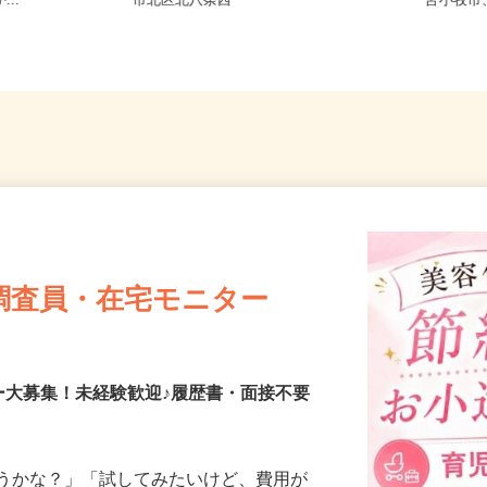
8-6（「手稲
北海道札幌市中央区北二条西、札幌
北海道
...
市北区北八条西
苫小牧
調査員・在宅モニター
ー大募集！未経験歓迎♪履歴書・面接不要