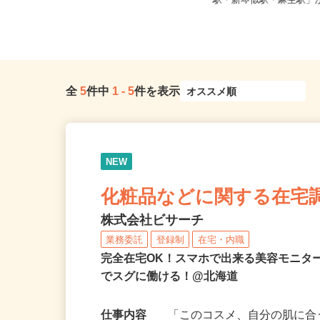
北海道（札幌市、旭川市、函館市、
北海道石狩市新港南2-71
苫小牧市、帯広市）
駅・新琴似駅・麻生駅」か
全
5
件中
1
-
5
件を表示
NEW
化粧品などに関する在宅
株式会社ビサーチ
業務委託
登録制
在宅・内職
完全在宅OK！スマホで出来る美容モニタ
でスグに働ける！@北海道