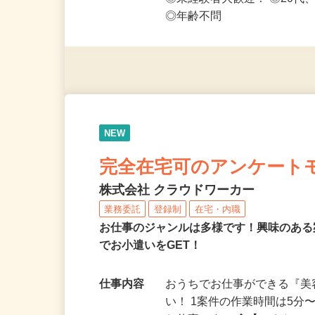
応募資格
◎PC・スマートフォンをお
◎未経験者大歓迎！ ◎20代
◎年齢不問
NEW
完全在宅可のアンケート
株式会社 クラウドワーカー
業務委託
登録制
在宅・内職
お仕事のジャンルは多様です！興味のあ
でお小遣いをGET！