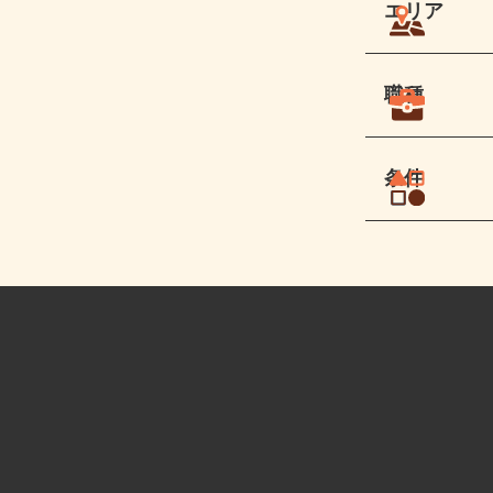
エリア
職種
条件