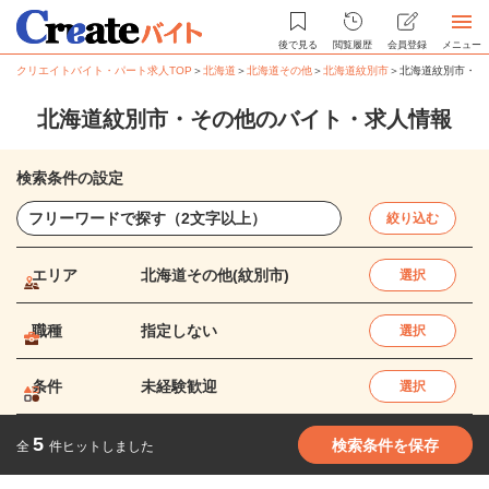
後で見る
閲覧履歴
会員登録
メニュー
クリエイトバイト・パート求人TOP
＞
北海道
＞
北海道その他
＞
北海道紋別市
＞
北海道紋別市・そ
北海道紋別市・その他のバイト・求人情報
検索条件の設定
絞り込む
エリア
北海道その他(紋別市)
選択
職種
指定しない
選択
条件
未経験歓迎
選択
5
検索条件を保存
全
件ヒットしました