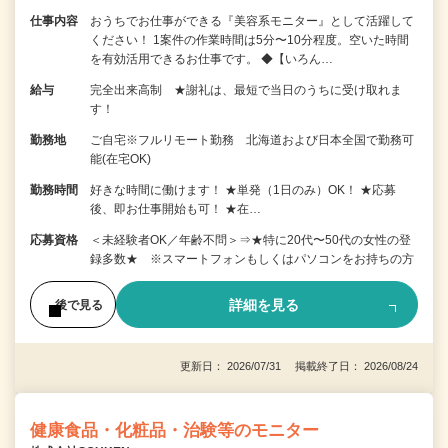
仕事内容
おうちでお仕事ができる『美容系モニター』として活躍して
ください！ 1案件の作業時間は5分〜10分程度。空いた時間
を有効活用できるお仕事です。 ◆【いろん…
給与
完全出来高制 ★謝礼は、最短で当日のうちに受け取れま
す！
勤務地
ご自宅※フルリモート勤務 北海道および日本全国で勤務可
能(在宅OK)
勤務時間
好きな時間に働けます！ ★単発（1日のみ）OK！ ★応募
後、即お仕事開始も可！ ★在…
応募資格
＜未経験者OK／年齢不問＞⇒★特に20代〜50代の女性の登
録多数★ ※スマートフォンもしくはパソコンをお持ちの方
詳細を見る
後で見る
更新日： 2026/07/31 掲載終了日： 2026/08/24
健康食品・化粧品・治験等のモニター