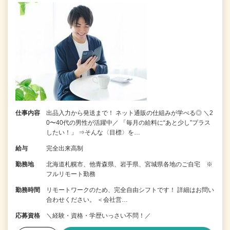
仕事内容
出品入力から発送まで！ ネット通販の仕組みが学べる◎ ＼2
0〜40代の男性が活躍中／ 「毎月の給料に“あと少し”プラス
したい！」 ⇒そんな〈目標〉を…
給与
完全出来高制
勤務地
北海道札幌市、他青森県、岩手県、宮城県各地のご自宅 ※
フルリモート勤務
勤務時間
リモートワークのため、完全自由シフトです！ 詳細はお問い
合わせください。 ＜会社営…
応募資格
＼経験・資格・学歴いっさい不問！／