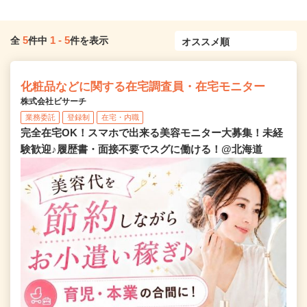
5
1
-
5
全
件中
件を表示
化粧品などに関する在宅調査員・在宅モニター
株式会社ビサーチ
業務委託
登録制
在宅・内職
完全在宅OK！スマホで出来る美容モニター大募集！未経
験歓迎♪履歴書・面接不要でスグに働ける！@北海道