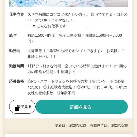
仕事内容
スキマ時間にコツコツ稼ぎたい方へ。 自宅でできる・自分の
ペースでOK・ノルマなし！ ━━━━━━━━━━━━━━
━ ▼ こんなお仕事です ━━━━━…
給与
時給1,500円以上（完全出来高制／時間額1,500円～5,000
円）
勤務地
北海道等【ご希望の地域でオシゴトできます♪ お気軽にご
相談ください！】
勤務時間
1日5分～好きな時間、空いている時間に働けます！ ☆1回の
みの単発や短期～中長期まで…
応募資格
◎PC・スマートフォンをお持ちの方（※アンケートに必要
なため） ◎未経験者大歓迎！ ◎20代、30代、40代、50代の
女性の登録多数 ◎年齢不問
詳細を見る
後で見る
更新日： 2026/07/23 掲載終了日： 2026/08/30