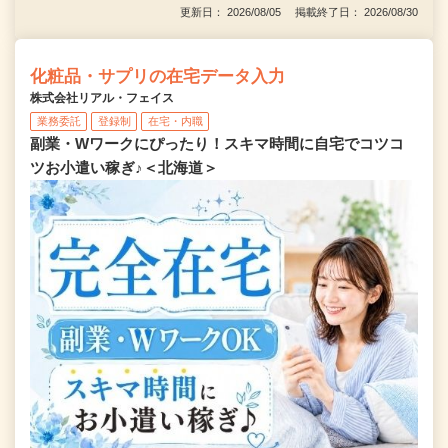
更新日： 2026/08/05 掲載終了日： 2026/08/30
化粧品・サプリの在宅データ入力
株式会社リアル・フェイス
業務委託
登録制
在宅・内職
副業・Wワークにぴったり！スキマ時間に自宅でコツコ
ツお小遣い稼ぎ♪＜北海道＞