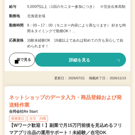
給与
5,000円以上（1回のモニター参加につき） ※完全出来高制
勤務地
北海道全域
勤務時間
9：00～17：00（モニター内容により異なります） 好きな時
間＆タイミングで勤務OK！…
応募資格
治験未経験OK 18歳以上であれば初めての方も安心して始
められます！
詳細を見る
後で見る
更新日： 2026/07/21 掲載終了日： 2026/11/13
ネットショップのデータ入力・商品登録および発
送軽作業
合同会社Re Start
業務委託
在宅・内職
【Wワーク歓迎！】副業で月15万円前後を見込めるフリ
マアプリ出品の運用サポート！未経験／在宅OK