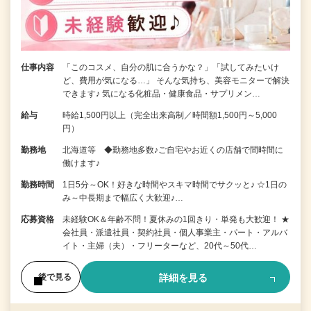
仕事内容
「このコスメ、自分の肌に合うかな？」「試してみたいけ
ど、費用が気になる…」 そんな気持ち、美容モニターで解決
できます♪ 気になる化粧品・健康食品・サプリメン…
給与
時給1,500円以上（完全出来高制／時間額1,500円～5,000
円）
勤務地
北海道等 ◆勤務地多数♪ご自宅やお近くの店舗で間時間に
働けます♪
勤務時間
1日5分～OK！好きな時間やスキマ時間でサクッと♪ ☆1日の
み～中長期まで幅広く大歓迎♪…
応募資格
未経験OK＆年齢不問！夏休みの1回きり・単発も大歓迎！ ★
会社員・派遣社員・契約社員・個人事業主・パート・アルバ
イト・主婦（夫）・フリーターなど、20代～50代…
詳細を見る
後で見る