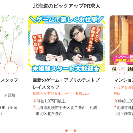
北海道のピックアップPR求人
務スタッフ
最新のゲーム・アプリのテストプ
マンショ
レイスタッフ
住友不動産建
株式会社デジタルハーツ 札幌Lab.
04a
以上 ※経験
時給1,075円以上
時給1,2
OK（全国
北海道札幌市中央区北二条西、札幌
北海道札
し）
市北区北八条西
地下鉄東西